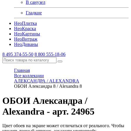
В санузел
Гладкие
Нео
Плитка
Нео
Краска
Нео
Картины
Нео
Витраж
Нео
Диваны
8 495 374-55-50
8 800 555-18-06
Главная
Все коллекции
АЛЕКСАНДРА / ALEXANDRA
ОБОИ Александра 8 / Alexandra 8
ОБОИ Александра /
Alexandra
- арт. 24965
Цвет обоев на экране может отличаться от реального. Чтобы
увидеть точный оттенок, закажите цветопробу.