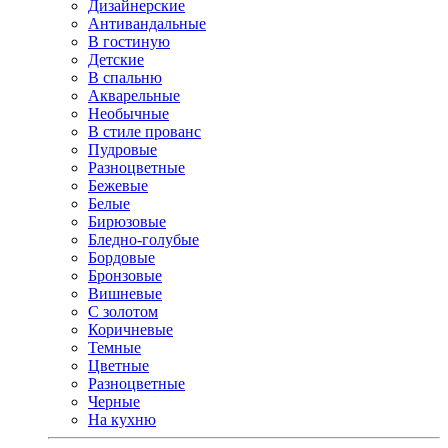
Дизайнерские
Антивандальные
В гостиную
Детские
В спальню
Акварельные
Необычные
В стиле прованс
Пудровые
Разноцветные
Бежевые
Белые
Бирюзовые
Бледно-голубые
Бордовые
Бронзовые
Вишневые
С золотом
Коричневые
Темные
Цветные
Разноцветные
Черные
На кухню