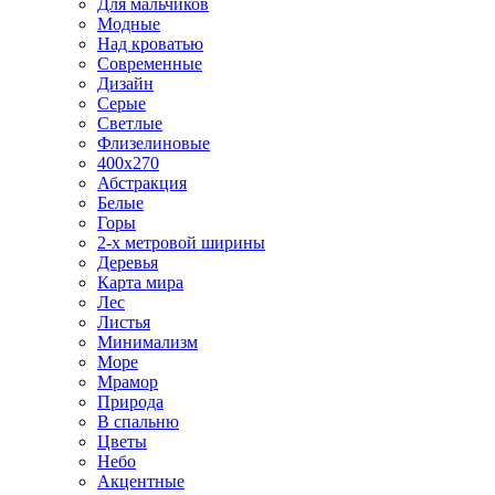
Для мальчиков
Модные
Над кроватью
Современные
Дизайн
Серые
Светлые
Флизелиновые
400х270
Абстракция
Белые
Горы
2-х метровой ширины
Деревья
Карта мира
Лес
Листья
Минимализм
Море
Мрамор
Природа
В спальню
Цветы
Небо
Акцентные