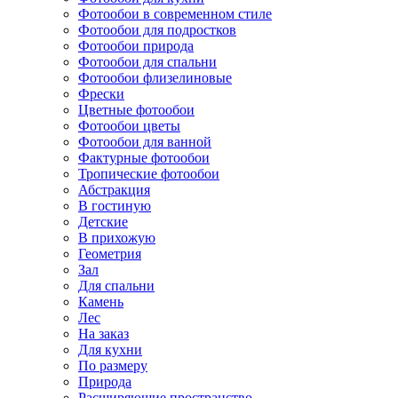
Фотообои в современном стиле
Фотообои для подростков
Фотообои природа
Фотообои для спальни
Фотообои флизелиновые
Фрески
Цветные фотообои
Фотообои цветы
Фотообои для ванной
Фактурные фотообои
Тропические фотообои
Абстракция
В гостиную
Детские
В прихожую
Геометрия
Зал
Для спальни
Камень
Лес
На заказ
Для кухни
По размеру
Природа
Расширяющие пространство