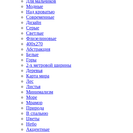
Для мальчиков
Модные
Над кроватью
Современные
Дизайн
Серые
Светлые
Флизелиновые
400х270
Абстракция
Белые
Горы
2-х метровой ширины
Деревья
Карта мира
Лес
Листья
Минимализм
Море
Мрамор
Природа
В спальню
Цветы
Небо
Акцентные