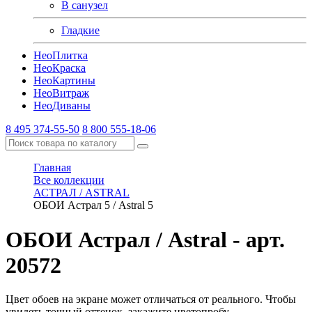
В санузел
Гладкие
Нео
Плитка
Нео
Краска
Нео
Картины
Нео
Витраж
Нео
Диваны
8 495 374-55-50
8 800 555-18-06
Главная
Все коллекции
АСТРАЛ / ASTRAL
ОБОИ Астрал 5 / Astral 5
ОБОИ Астрал / Astral
- арт.
20572
Цвет обоев на экране может отличаться от реального. Чтобы
увидеть точный оттенок, закажите цветопробу.