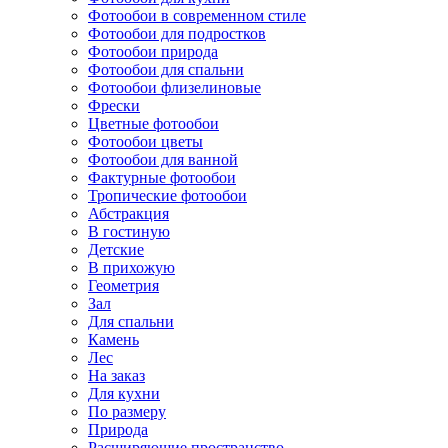
Фотообои в современном стиле
Фотообои для подростков
Фотообои природа
Фотообои для спальни
Фотообои флизелиновые
Фрески
Цветные фотообои
Фотообои цветы
Фотообои для ванной
Фактурные фотообои
Тропические фотообои
Абстракция
В гостиную
Детские
В прихожую
Геометрия
Зал
Для спальни
Камень
Лес
На заказ
Для кухни
По размеру
Природа
Расширяющие пространство