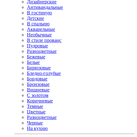
Дизайнерские
Антивандальные
В гостиную
Детские
В спальню
Акварельные
Необычные
В стиле прованс
Пудровые
Разноцветные
Бежевые
Белые
Бирюзовые
Бледно-голубые
Бордовые
Бронзовые
Вишневые
С золотом
Коричневые
Темные
Цветные
Разноцветные
Черные
На кухню