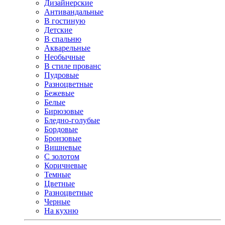
Дизайнерские
Антивандальные
В гостиную
Детские
В спальню
Акварельные
Необычные
В стиле прованс
Пудровые
Разноцветные
Бежевые
Белые
Бирюзовые
Бледно-голубые
Бордовые
Бронзовые
Вишневые
С золотом
Коричневые
Темные
Цветные
Разноцветные
Черные
На кухню