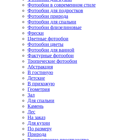
Фотообои в современном стиле
Фотообои для подростков
Фотообои природа
Фотообои для спальни
Фотообои флизелиновые
Фрески
Цветные фотообои
Фотообои цветы
Фотообои для ванной
Фактурные фотообои
Тропические фотообои
Абстракция
В гостиную
Детские
В прихожую
Геометрия
Зал
Для спальни
Камень
Лес
На заказ
Для кухни
По размеру
Природа
Расширяющие пространство