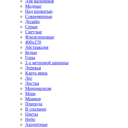
Для мальчиков
Модные
Над кроватью
Современные
Дизайн
Серые
Светлые
Флизелиновые
400х270
Абстракция
Белые
Горы
2-х метровой ширины
Деревья
Карта мира
Лес
Листья
Минимализм
Море
Мрамор
Природа
В спальню
Цветы
Небо
Акцентные