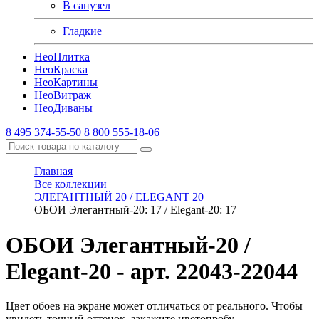
В санузел
Гладкие
Нео
Плитка
Нео
Краска
Нео
Картины
Нео
Витраж
Нео
Диваны
8 495 374-55-50
8 800 555-18-06
Главная
Все коллекции
ЭЛЕГАНТНЫЙ 20 / ELEGANT 20
ОБОИ Элегантный-20: 17 / Elegant-20: 17
ОБОИ Элегантный-20 /
Elegant-20
- арт. 22043-22044
Цвет обоев на экране может отличаться от реального. Чтобы
увидеть точный оттенок, закажите цветопробу.