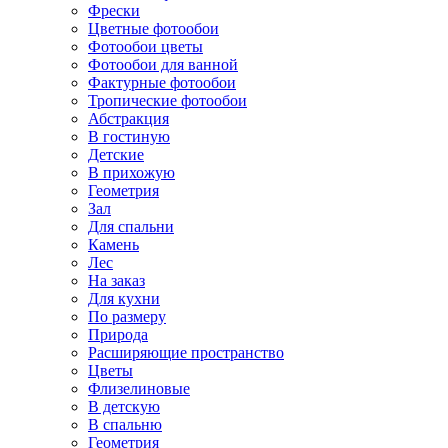
Фрески
Цветные фотообои
Фотообои цветы
Фотообои для ванной
Фактурные фотообои
Тропические фотообои
Абстракция
В гостиную
Детские
В прихожую
Геометрия
Зал
Для спальни
Камень
Лес
На заказ
Для кухни
По размеру
Природа
Расширяющие пространство
Цветы
Флизелиновые
В детскую
В спальню
Геометрия