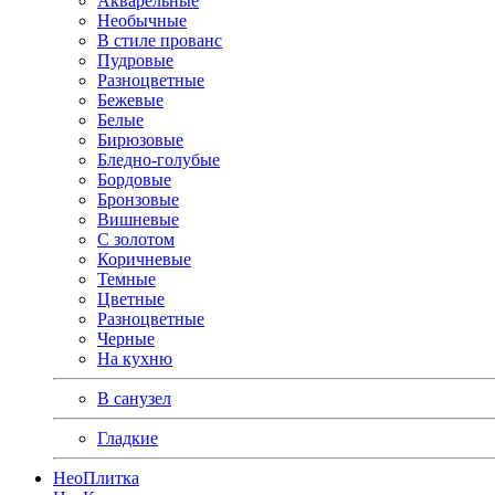
Акварельные
Необычные
В стиле прованс
Пудровые
Разноцветные
Бежевые
Белые
Бирюзовые
Бледно-голубые
Бордовые
Бронзовые
Вишневые
С золотом
Коричневые
Темные
Цветные
Разноцветные
Черные
На кухню
В санузел
Гладкие
Нео
Плитка