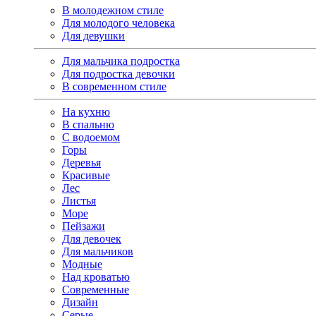
В молодежном стиле
Для молодого человека
Для девушки
Для мальчика подростка
Для подростка девочки
В современном стиле
На кухню
В спальню
С водоемом
Горы
Деревья
Красивые
Лес
Листья
Море
Пейзажи
Для девочек
Для мальчиков
Модные
Над кроватью
Современные
Дизайн
Серые