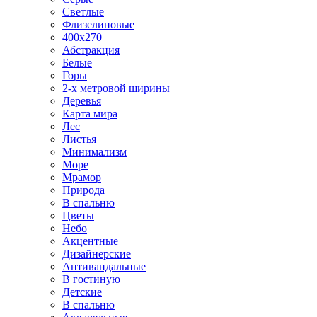
Светлые
Флизелиновые
400х270
Абстракция
Белые
Горы
2-х метровой ширины
Деревья
Карта мира
Лес
Листья
Минимализм
Море
Мрамор
Природа
В спальню
Цветы
Небо
Акцентные
Дизайнерские
Антивандальные
В гостиную
Детские
В спальню