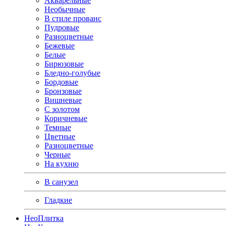
Акварельные
Необычные
В стиле прованс
Пудровые
Разноцветные
Бежевые
Белые
Бирюзовые
Бледно-голубые
Бордовые
Бронзовые
Вишневые
С золотом
Коричневые
Темные
Цветные
Разноцветные
Черные
На кухню
В санузел
Гладкие
Нео
Плитка