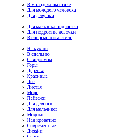
В молодежном стиле
Для молодого человека
Для девушки
Для мальчика подростка
Для подростка девочки
В современном стиле
На кухню
В спальню
С водоемом
Горы
Деревья
Красивые
Лес
Листья
Море
Пейзажи
Для девочек
Для мальчиков
Модные
Над кроватью
Современные
Дизайн
Серые