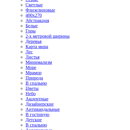
Светлые
Флизелиновые
400х270
Абстракция
Белые
Горы
2-х метровой ширины
Деревья
Карта мира
Лес
Листья
Минимализм
Море
Мрамор
Природа
В спальню
Цветы
Небо
Акцентные
Дизайнерские
Антивандальные
В гостиную
Детские
В спальню