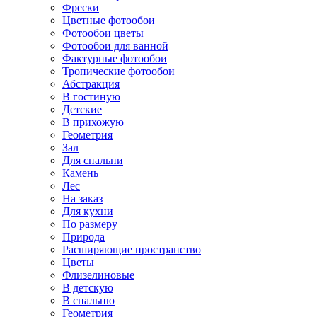
Фрески
Цветные фотообои
Фотообои цветы
Фотообои для ванной
Фактурные фотообои
Тропические фотообои
Абстракция
В гостиную
Детские
В прихожую
Геометрия
Зал
Для спальни
Камень
Лес
На заказ
Для кухни
По размеру
Природа
Расширяющие пространство
Цветы
Флизелиновые
В детскую
В спальню
Геометрия