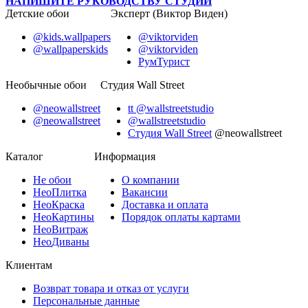
НАПИШИТЕ РУКОВОДСТВУ СТУДИИ
Детские обои
Эксперт (Виктор Виден)
@kids.wallpapers
@viktorviden
@wallpaperskids
@viktorviden
РумТурист
Необычные обои
Студия Wall Street
@neowallstreet
tt @wallstreetstudio
@neowallstreet
@wallstreetstudio
Студия Wall Street
@neowallstreet
Каталог
Информация
Не
обои
О компании
Нео
Плитка
Вакансии
Нео
Краска
Доставка и оплата
Нео
Картины
Порядок оплаты картами
Нео
Витраж
Нео
Диваны
Клиентам
Возврат товара и отказ от услуги
Персональные данные