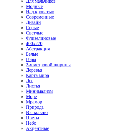
Для мальчиков
Модные
Над кроватью
Современные
Дизайн
Серые
Светлые
Флизелиновые
400х270
Абстракция
Белые
Горы
2-х метровой ширины
Деревья
Карта мира
Лес
Листья
Минимализм
Море
Мрамор
Природа
В спальню
Цветы
Небо
Акцентные