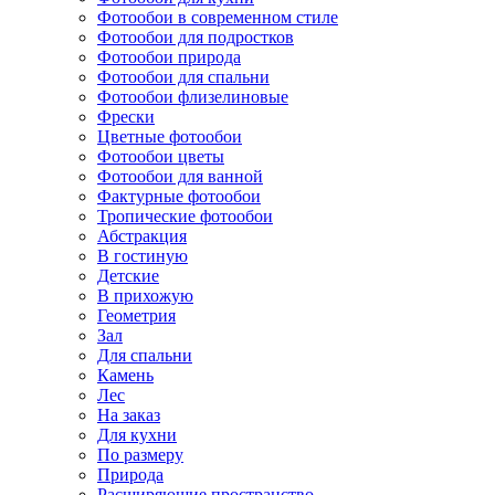
Фотообои в современном стиле
Фотообои для подростков
Фотообои природа
Фотообои для спальни
Фотообои флизелиновые
Фрески
Цветные фотообои
Фотообои цветы
Фотообои для ванной
Фактурные фотообои
Тропические фотообои
Абстракция
В гостиную
Детские
В прихожую
Геометрия
Зал
Для спальни
Камень
Лес
На заказ
Для кухни
По размеру
Природа
Расширяющие пространство