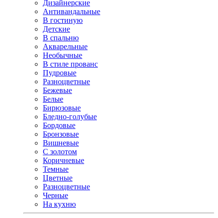
Дизайнерские
Антивандальные
В гостиную
Детские
В спальню
Акварельные
Необычные
В стиле прованс
Пудровые
Разноцветные
Бежевые
Белые
Бирюзовые
Бледно-голубые
Бордовые
Бронзовые
Вишневые
С золотом
Коричневые
Темные
Цветные
Разноцветные
Черные
На кухню