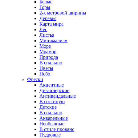
Белые
Горы
2-х метровой ширины
Деревья
Карта мира
Лес
Листья
Минимализм
Море
Мрамор
Природа
В спальню
Цветы
Небо
Фрески
Акцентные
Дизайнерские
Антивандальные
В гостиную
Детские
В спальню
Акварельные
Необычные
В стиле прованс
Пудровые