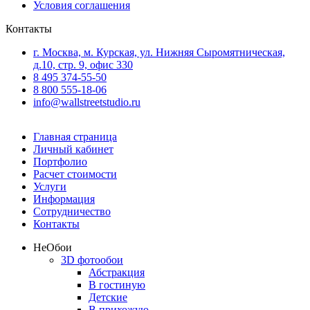
Условия соглашения
Контакты
г. Москва, м. Курская, ул. Нижняя Сыромятническая,
д.10, стр. 9, офис 330
8 495 374-55-50
8 800 555-18-06
info@wallstreetstudio.ru
Главная страница
Личный кабинет
Портфолио
Расчет стоимости
Услуги
Информация
Сотрудничество
Контакты
Не
Обои
3D фотообои
Абстракция
В гостиную
Детские
В прихожую