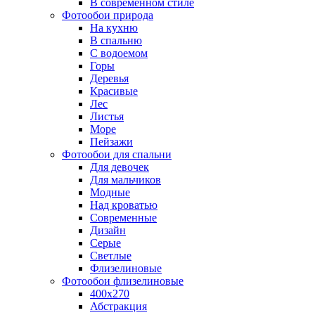
В современном стиле
Фотообои природа
На кухню
В спальню
С водоемом
Горы
Деревья
Красивые
Лес
Листья
Море
Пейзажи
Фотообои для спальни
Для девочек
Для мальчиков
Модные
Над кроватью
Современные
Дизайн
Серые
Светлые
Флизелиновые
Фотообои флизелиновые
400х270
Абстракция