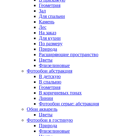
Геометрия
Зал
Для спальни
Камень
Лес
На заказ
Для кухни
По размеру
Природа
Расширяющие пространство
Цветы
Флизелиновые
Фотообои абстракция
В детскую
В спальню
Геометрия
В коричневых тонах
Линии
Фотообои серые: абстракция
Обои акварель
Цветы
Фотообои в гостиную
Природа
Флизелиновые