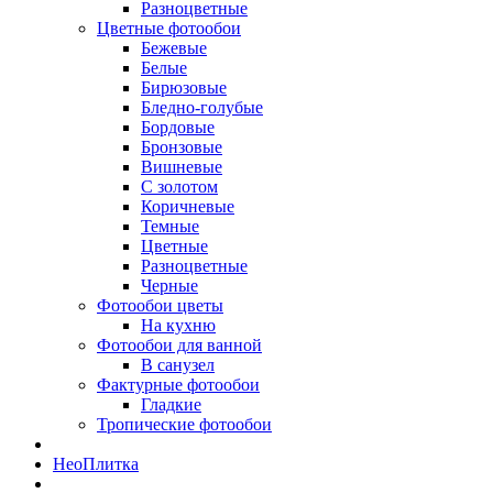
Разноцветные
Цветные фотообои
Бежевые
Белые
Бирюзовые
Бледно-голубые
Бордовые
Бронзовые
Вишневые
С золотом
Коричневые
Темные
Цветные
Разноцветные
Черные
Фотообои цветы
На кухню
Фотообои для ванной
В санузел
Фактурные фотообои
Гладкие
Тропические фотообои
Нео
Плитка