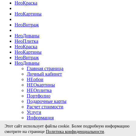
Нео
Краска
Нео
Картины
Нео
Витраж
Нео
Диваны
Нео
Плитка
Нео
Краска
Нео
Картины
Нео
Витраж
Нео
Диваны
Главная страница
Личный кабинет
НЕобои
НЕОкартины
НЕОплитка
Портфолио
Подарочные карты
Расчет стоимости
Услуги
Информация
Сотрудничество
Этот сайт использует файлы cookie. Более подробную информацию
Контакты
смотрите на странице
Политика конфиденциальности
.