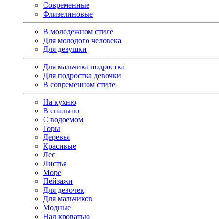
Современные
Флизелиновые
В молодежном стиле
Для молодого человека
Для девушки
Для мальчика подростка
Для подростка девочки
В современном стиле
На кухню
В спальню
С водоемом
Горы
Деревья
Красивые
Лес
Листья
Море
Пейзажи
Для девочек
Для мальчиков
Модные
Над кроватью