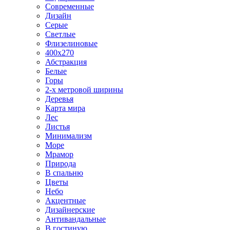
Современные
Дизайн
Серые
Светлые
Флизелиновые
400х270
Абстракция
Белые
Горы
2-х метровой ширины
Деревья
Карта мира
Лес
Листья
Минимализм
Море
Мрамор
Природа
В спальню
Цветы
Небо
Акцентные
Дизайнерские
Антивандальные
В гостиную