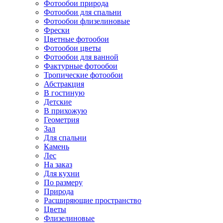
Фотообои природа
Фотообои для спальни
Фотообои флизелиновые
Фрески
Цветные фотообои
Фотообои цветы
Фотообои для ванной
Фактурные фотообои
Тропические фотообои
Абстракция
В гостиную
Детские
В прихожую
Геометрия
Зал
Для спальни
Камень
Лес
На заказ
Для кухни
По размеру
Природа
Расширяющие пространство
Цветы
Флизелиновые