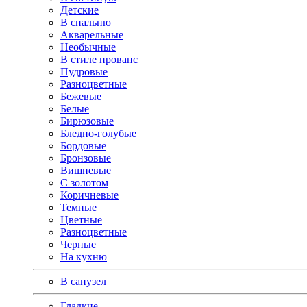
Детские
В спальню
Акварельные
Необычные
В стиле прованс
Пудровые
Разноцветные
Бежевые
Белые
Бирюзовые
Бледно-голубые
Бордовые
Бронзовые
Вишневые
С золотом
Коричневые
Темные
Цветные
Разноцветные
Черные
На кухню
В санузел
Гладкие