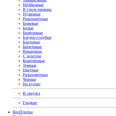
Акварельные
Необычные
В стиле прованс
Пудровые
Разноцветные
Бежевые
Белые
Бирюзовые
Бледно-голубые
Бордовые
Бронзовые
Вишневые
С золотом
Коричневые
Темные
Цветные
Разноцветные
Черные
На кухню
В санузел
Гладкие
Нео
Плитка