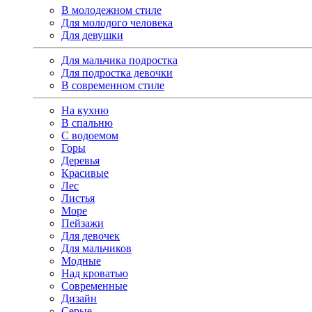
В молодежном стиле
Для молодого человека
Для девушки
Для мальчика подростка
Для подростка девочки
В современном стиле
На кухню
В спальню
С водоемом
Горы
Деревья
Красивые
Лес
Листья
Море
Пейзажи
Для девочек
Для мальчиков
Модные
Над кроватью
Современные
Дизайн
Серые