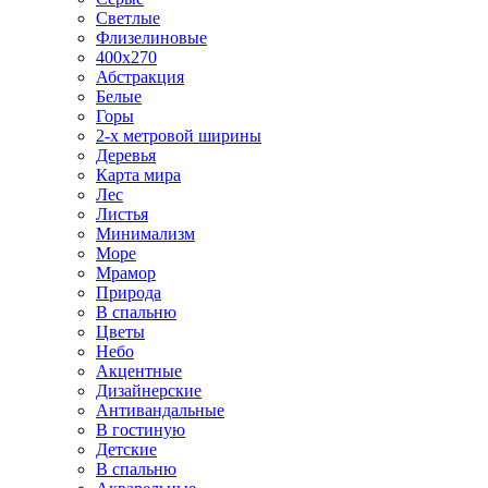
Светлые
Флизелиновые
400х270
Абстракция
Белые
Горы
2-х метровой ширины
Деревья
Карта мира
Лес
Листья
Минимализм
Море
Мрамор
Природа
В спальню
Цветы
Небо
Акцентные
Дизайнерские
Антивандальные
В гостиную
Детские
В спальню