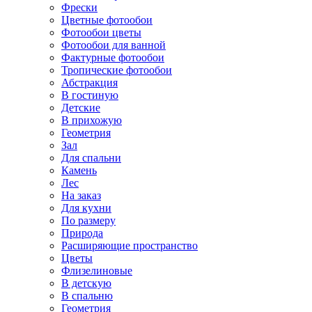
Фрески
Цветные фотообои
Фотообои цветы
Фотообои для ванной
Фактурные фотообои
Тропические фотообои
Абстракция
В гостиную
Детские
В прихожую
Геометрия
Зал
Для спальни
Камень
Лес
На заказ
Для кухни
По размеру
Природа
Расширяющие пространство
Цветы
Флизелиновые
В детскую
В спальню
Геометрия