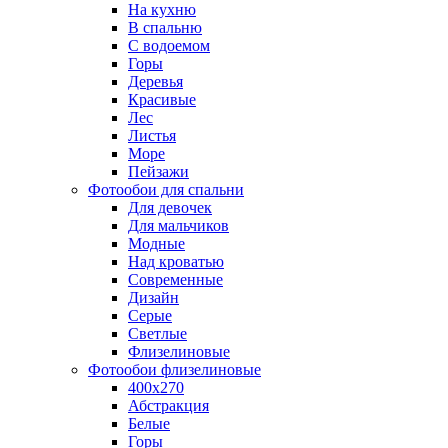
На кухню
В спальню
С водоемом
Горы
Деревья
Красивые
Лес
Листья
Море
Пейзажи
Фотообои для спальни
Для девочек
Для мальчиков
Модные
Над кроватью
Современные
Дизайн
Серые
Светлые
Флизелиновые
Фотообои флизелиновые
400х270
Абстракция
Белые
Горы