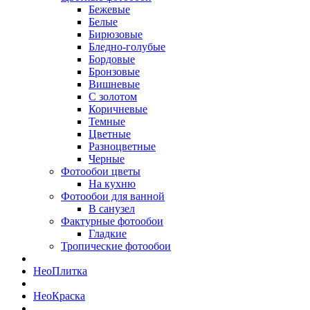
Бежевые
Белые
Бирюзовые
Бледно-голубые
Бордовые
Бронзовые
Вишневые
С золотом
Коричневые
Темные
Цветные
Разноцветные
Черные
Фотообои цветы
На кухню
Фотообои для ванной
В санузел
Фактурные фотообои
Гладкие
Тропические фотообои
Нео
Плитка
Нео
Краска