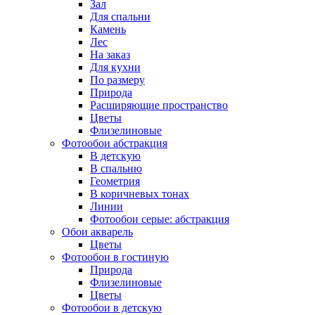
Зал
Для спальни
Камень
Лес
На заказ
Для кухни
По размеру
Природа
Расширяющие пространство
Цветы
Флизелиновые
Фотообои абстракция
В детскую
В спальню
Геометрия
В коричневых тонах
Линии
Фотообои серые: абстракция
Обои акварель
Цветы
Фотообои в гостиную
Природа
Флизелиновые
Цветы
Фотообои в детскую