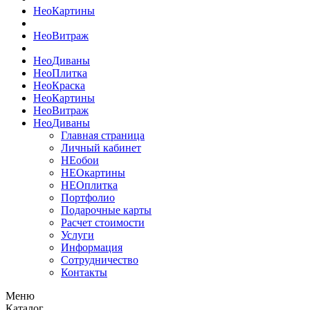
Нео
Картины
Нео
Витраж
Нео
Диваны
Нео
Плитка
Нео
Краска
Нео
Картины
Нео
Витраж
Нео
Диваны
Главная страница
Личный кабинет
НЕобои
НЕОкартины
НЕОплитка
Портфолио
Подарочные карты
Расчет стоимости
Услуги
Информация
Сотрудничество
Контакты
Меню
Каталог