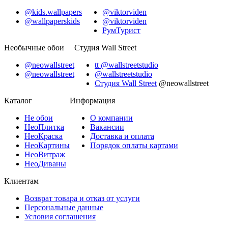
@kids.wallpapers
@viktorviden
@wallpaperskids
@viktorviden
РумТурист
Необычные обои
Студия Wall Street
@neowallstreet
tt @wallstreetstudio
@neowallstreet
@wallstreetstudio
Студия Wall Street
@neowallstreet
Каталог
Информация
Не
обои
О компании
Нео
Плитка
Вакансии
Нео
Краска
Доставка и оплата
Нео
Картины
Порядок оплаты картами
Нео
Витраж
Нео
Диваны
Клиентам
Возврат товара и отказ от услуги
Персональные данные
Условия соглашения