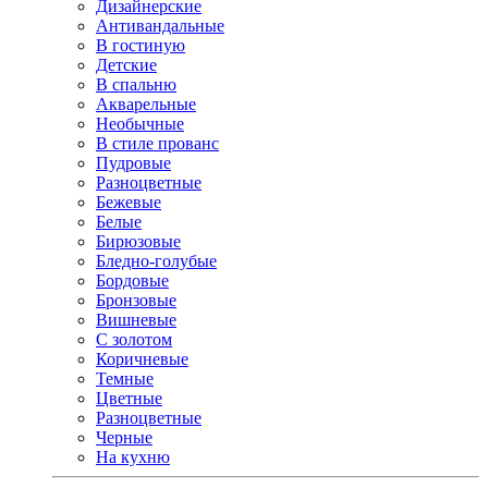
Дизайнерские
Антивандальные
В гостиную
Детские
В спальню
Акварельные
Необычные
В стиле прованс
Пудровые
Разноцветные
Бежевые
Белые
Бирюзовые
Бледно-голубые
Бордовые
Бронзовые
Вишневые
С золотом
Коричневые
Темные
Цветные
Разноцветные
Черные
На кухню