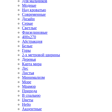
Для мальчиков
Модные
Над кроватью
Современные
Дизайн
Серые
Светлые
Флизелиновые
400х270
Абстракция
Белые
Горы
2-х метровой ширины
Деревья
Карта мира
Лес
Листья
Минимализм
Море
Мрамор
Природа
В спальню
Цветы
Небо
Акцентные