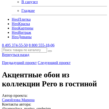
В санузел
Гладкие
Нео
Плитка
Нео
Краска
Нео
Картины
Нео
Витраж
Нео
Диваны
8 495 374-55-50
8 800 555-18-06
Вернуться назад
Предыдущий проект
Следующий проект
Акцентные обои из
коллекции Pero в гостиной
Автор проекта:
Самойлова Марина
Контакты автора:
@samoylova_marina_smdesign