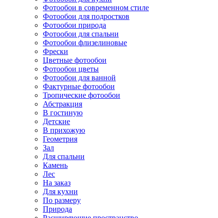
Фотообои в современном стиле
Фотообои для подростков
Фотообои природа
Фотообои для спальни
Фотообои флизелиновые
Фрески
Цветные фотообои
Фотообои цветы
Фотообои для ванной
Фактурные фотообои
Тропические фотообои
Абстракция
В гостиную
Детские
В прихожую
Геометрия
Зал
Для спальни
Камень
Лес
На заказ
Для кухни
По размеру
Природа
Расширяющие пространство