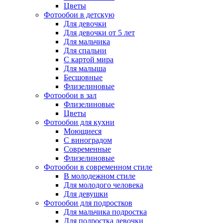
Цветы
Фотообои в детскую
Для девочки
Для девочки от 5 лет
Для мальчика
Для спальни
С картой мира
Для малыша
Бесшовные
Флизелиновые
Фотообои в зал
Флизелиновые
Цветы
Фотообои для кухни
Моющиеся
С виноградом
Современные
Флизелиновые
Фотообои в современном стиле
В молодежном стиле
Для молодого человека
Для девушки
Фотообои для подростков
Для мальчика подростка
Для подростка девочки