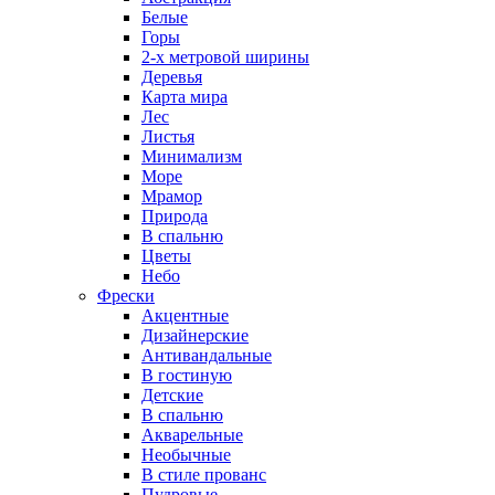
Белые
Горы
2-х метровой ширины
Деревья
Карта мира
Лес
Листья
Минимализм
Море
Мрамор
Природа
В спальню
Цветы
Небо
Фрески
Акцентные
Дизайнерские
Антивандальные
В гостиную
Детские
В спальню
Акварельные
Необычные
В стиле прованс
Пудровые