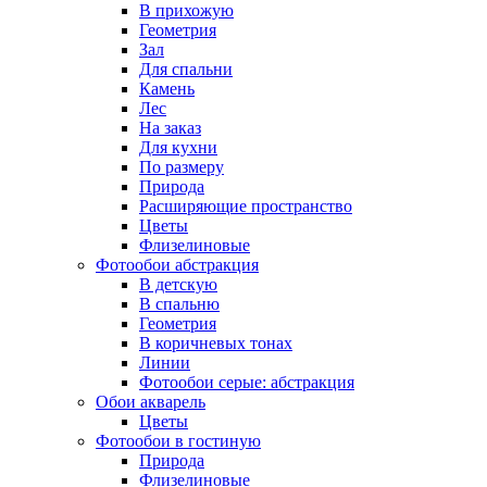
В прихожую
Геометрия
Зал
Для спальни
Камень
Лес
На заказ
Для кухни
По размеру
Природа
Расширяющие пространство
Цветы
Флизелиновые
Фотообои абстракция
В детскую
В спальню
Геометрия
В коричневых тонах
Линии
Фотообои серые: абстракция
Обои акварель
Цветы
Фотообои в гостиную
Природа
Флизелиновые