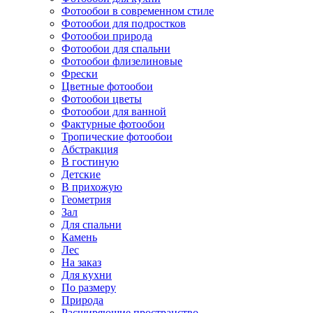
Фотообои в современном стиле
Фотообои для подростков
Фотообои природа
Фотообои для спальни
Фотообои флизелиновые
Фрески
Цветные фотообои
Фотообои цветы
Фотообои для ванной
Фактурные фотообои
Тропические фотообои
Абстракция
В гостиную
Детские
В прихожую
Геометрия
Зал
Для спальни
Камень
Лес
На заказ
Для кухни
По размеру
Природа
Расширяющие пространство