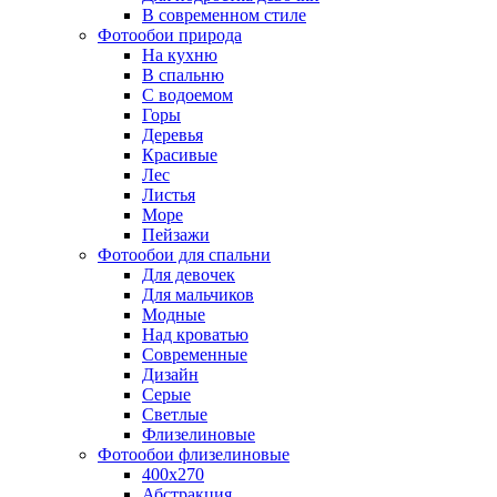
В современном стиле
Фотообои природа
На кухню
В спальню
С водоемом
Горы
Деревья
Красивые
Лес
Листья
Море
Пейзажи
Фотообои для спальни
Для девочек
Для мальчиков
Модные
Над кроватью
Современные
Дизайн
Серые
Светлые
Флизелиновые
Фотообои флизелиновые
400х270
Абстракция