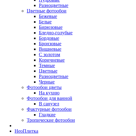
Разноцветные
Цветные фотообои
Бежевые
Белые
Бирюзовые
Бледно-голубые
Бордовые
Бронзовые
Вишневые
С золотом
Коричневые
Темные
Цветные
Разноцветные
Черные
Фотообои цветы
На кухню
Фотообои для ванной
В санузел
Фактурные фотообои
Гладкие
Тропические фотообои
Нео
Плитка