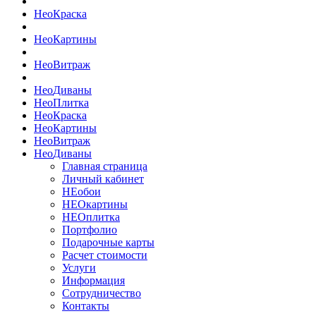
Нео
Краска
Нео
Картины
Нео
Витраж
Нео
Диваны
Нео
Плитка
Нео
Краска
Нео
Картины
Нео
Витраж
Нео
Диваны
Главная страница
Личный кабинет
НЕобои
НЕОкартины
НЕОплитка
Портфолио
Подарочные карты
Расчет стоимости
Услуги
Информация
Сотрудничество
Контакты