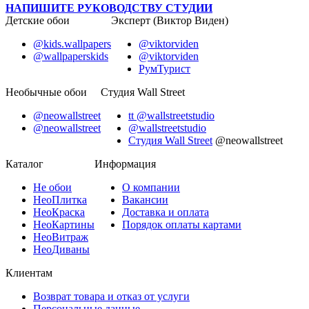
НАПИШИТЕ РУКОВОДСТВУ СТУДИИ
Детские обои
Эксперт (Виктор Виден)
@kids.wallpapers
@viktorviden
@wallpaperskids
@viktorviden
РумТурист
Необычные обои
Студия Wall Street
@neowallstreet
tt @wallstreetstudio
@neowallstreet
@wallstreetstudio
Студия Wall Street
@neowallstreet
Каталог
Информация
Не
обои
О компании
Нео
Плитка
Вакансии
Нео
Краска
Доставка и оплата
Нео
Картины
Порядок оплаты картами
Нео
Витраж
Нео
Диваны
Клиентам
Возврат товара и отказ от услуги
Персональные данные