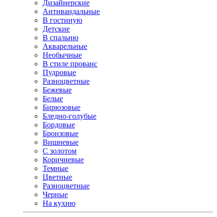
Дизайнерские
Антивандальные
В гостиную
Детские
В спальню
Акварельные
Необычные
В стиле прованс
Пудровые
Разноцветные
Бежевые
Белые
Бирюзовые
Бледно-голубые
Бордовые
Бронзовые
Вишневые
С золотом
Коричневые
Темные
Цветные
Разноцветные
Черные
На кухню