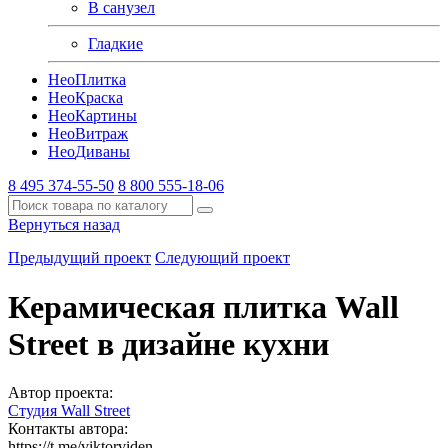
В санузел
Гладкие
Нео
Плитка
Нео
Краска
Нео
Картины
Нео
Витраж
Нео
Диваны
8 495 374-55-50
8 800 555-18-06
Вернуться назад
Предыдущий проект
Следующий проект
Керамическая плитка Wall
Street в дизайне кухни
Автор проекта:
Студия Wall Street
Контакты автора:
https://t.me/viktorviden