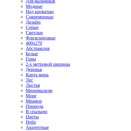
Для мальчиков
Модные
Над кроватью
Современные
Дизайн
Серые
Светлые
Флизелиновые
400х270
Абстракция
Белые
Горы
2-х метровой ширины
Деревья
Карта мира
Лес
Листья
Минимализм
Море
Мрамор
Природа
В спальню
Цветы
Небо
Акцентные