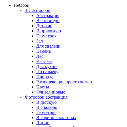
Не
Обои
3D фотообои
Абстракция
В гостиную
Детские
В прихожую
Геометрия
Зал
Для спальни
Камень
Лес
На заказ
Для кухни
По размеру
Природа
Расширяющие пространство
Цветы
Флизелиновые
Фотообои абстракция
В детскую
В спальню
Геометрия
В коричневых тонах
Линии