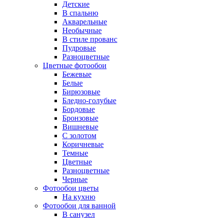
Детские
В спальню
Акварельные
Необычные
В стиле прованс
Пудровые
Разноцветные
Цветные фотообои
Бежевые
Белые
Бирюзовые
Бледно-голубые
Бордовые
Бронзовые
Вишневые
С золотом
Коричневые
Темные
Цветные
Разноцветные
Черные
Фотообои цветы
На кухню
Фотообои для ванной
В санузел