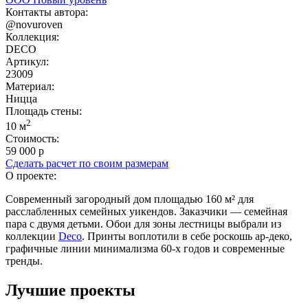
Контакты автора:
@novuroven
Коллекция:
DECO
Артикул:
23009
Материал:
Ницца
Площадь cтены:
2
10 м
Стоимость:
59 000 р
Сделать расчет по своим размерам
О проекте:
Современный загородный дом площадью 160 м² для
расслабленных семейных уикендов. Заказчики — семейная
пара с двумя детьми. Обои для зоны лестницы выбрали из
коллекции
Deco
. Принты воплотили в себе роскошь ар-деко,
графичные линии минимализма 60-х годов и современные
тренды.
Лучшие проекты