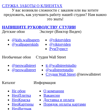
СЛУЖБА ЗАБОТЫ О КЛИЕНТАХ
У вас возникли сложности с заказом или вы хотите
предложить, как улучшить работу нашей студии? Нам важно
это знать!
НАПИШИТЕ РУКОВОДСТВУ СТУДИИ
Детские обои
Эксперт (Виктор Виден)
@kids.wallpapers
@viktorviden
@wallpaperskids
@viktorviden
РумТурист
Необычные обои
Студия Wall Street
@neowallstreet
tt @wallstreetstudio
@neowallstreet
@wallstreetstudio
Студия Wall Street
@neowallstreet
Каталог
Информация
Не
обои
О компании
Нео
Плитка
Вакансии
Нео
Краска
Доставка и оплата
Нео
Картины
Порядок оплаты картами
Нео
Витраж