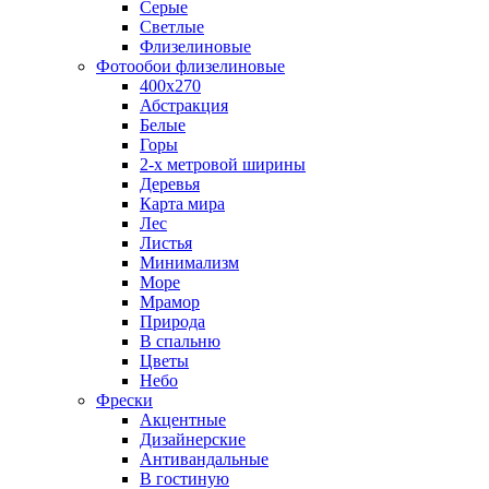
Серые
Светлые
Флизелиновые
Фотообои флизелиновые
400х270
Абстракция
Белые
Горы
2-х метровой ширины
Деревья
Карта мира
Лес
Листья
Минимализм
Море
Мрамор
Природа
В спальню
Цветы
Небо
Фрески
Акцентные
Дизайнерские
Антивандальные
В гостиную