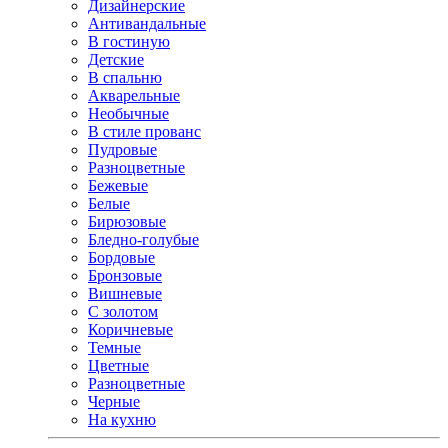
Дизайнерские
Антивандальные
В гостиную
Детские
В спальню
Акварельные
Необычные
В стиле прованс
Пудровые
Разноцветные
Бежевые
Белые
Бирюзовые
Бледно-голубые
Бордовые
Бронзовые
Вишневые
С золотом
Коричневые
Темные
Цветные
Разноцветные
Черные
На кухню