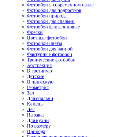
Фотообои в современном стиле
Фотообои для подростков
Фотообои природа
Фотообои для спальни
Фотообои флизелиновые
Фрески
Цветные фотообои
Фотообои цветы
Фотообои для ванной
Фактурные фотообои
Тропические фотообои
Абстракция
В гостиную
Детские
В прихожую
Геометрия
Зал
Для спальни
Камень
Лес
На заказ
Для кухни
По размеру
Природа
Расширяющие пространство