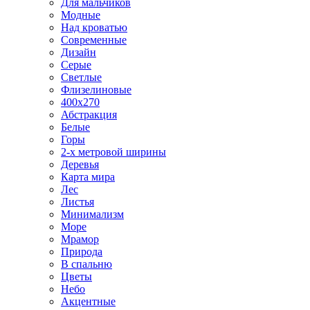
Для мальчиков
Модные
Над кроватью
Современные
Дизайн
Серые
Светлые
Флизелиновые
400х270
Абстракция
Белые
Горы
2-х метровой ширины
Деревья
Карта мира
Лес
Листья
Минимализм
Море
Мрамор
Природа
В спальню
Цветы
Небо
Акцентные