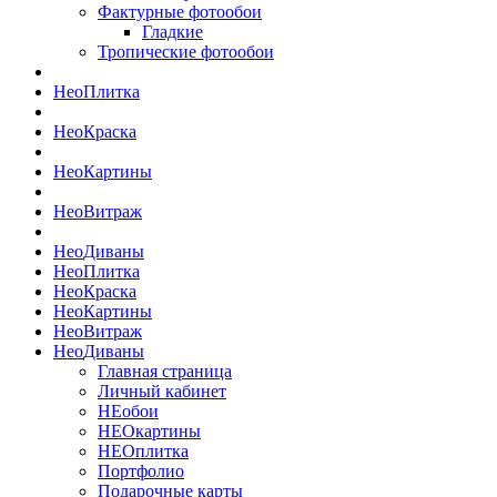
Фактурные фотообои
Гладкие
Тропические фотообои
Нео
Плитка
Нео
Краска
Нео
Картины
Нео
Витраж
Нео
Диваны
Нео
Плитка
Нео
Краска
Нео
Картины
Нео
Витраж
Нео
Диваны
Главная страница
Личный кабинет
НЕобои
НЕОкартины
НЕОплитка
Портфолио
Подарочные карты