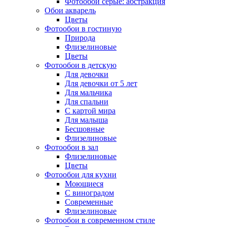
Фотообои серые: абстракция
Обои акварель
Цветы
Фотообои в гостиную
Природа
Флизелиновые
Цветы
Фотообои в детскую
Для девочки
Для девочки от 5 лет
Для мальчика
Для спальни
С картой мира
Для малыша
Бесшовные
Флизелиновые
Фотообои в зал
Флизелиновые
Цветы
Фотообои для кухни
Моющиеся
С виноградом
Современные
Флизелиновые
Фотообои в современном стиле