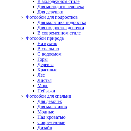
В молодежном стиле
Для молодого человека
Для девушки
Фотообои для подростков
Для мальчика подростка
Для подростка девочки
В современном стиле
Фотообои природа
На кухню
В спальню
С водоемом
Горы
Деревья
Красивые
Лес
Листья
Море
Пейзажи
Фотообои для спальни
Для девочек
Для мальчиков
Модные
Над кроватью
Современные
Дизайн