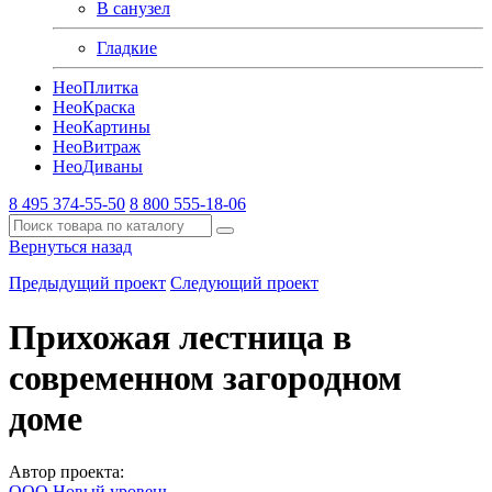
В санузел
Гладкие
Нео
Плитка
Нео
Краска
Нео
Картины
Нео
Витраж
Нео
Диваны
8 495 374-55-50
8 800 555-18-06
Вернуться назад
Предыдущий проект
Следующий проект
Прихожая лестница в
современном загородном
доме
Автор проекта:
ООО Новый уровень