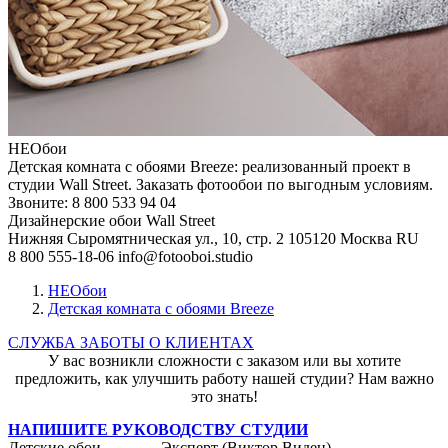
НЕОбои
Детская комната с обоями Breeze: реализованный проект в
студии Wall Street. Заказать фотообои по выгодным условиям.
Звоните: 8 800 533 94 04
Дизайнерские обои Wall Street
Нижняя Сыромятническая ул., 10, стр. 2
105120
Москва
RU
8 800 555-18-06
info@fotooboi.studio
НЕОбои
Детская комната с обоями Breeze
СЛУЖБА ЗАБОТЫ О КЛИЕНТАХ
У вас возникли сложности с заказом или вы хотите
предложить, как улучшить работу нашей студии? Нам важно
это знать!
НАПИШИТЕ РУКОВОДСТВУ СТУДИИ
Детские обои
Эксперт (Виктор Виден)