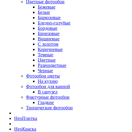
Цветные фотообои
Бежевые
Белые
Бирюзовые
Бледно-голубые
Бордовые
Бронзовые
Вишневые
С золотом
Коричневые
Темные
Цветные
Разноцветные
Черные
Фотообои цветы
На кухню
Фотообои для ванной
В санузел
Фактурные фотообои
Гладкие
Тропические фотообои
Нео
Плитка
Нео
Краска