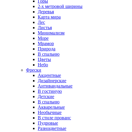
Горы
2-х метровой ширины
Деревья
Карта мира
Лес
Листья
Минимализм
Море
Мрамор
Природа
В спальню
Цветы
Небо
Фрески
Акцентные
Дизайнерские
Антивандальные
В гостиную
Детские
В спальню
Акварельные
Необычные
В стиле прованс
Пудровые
Разноцветные