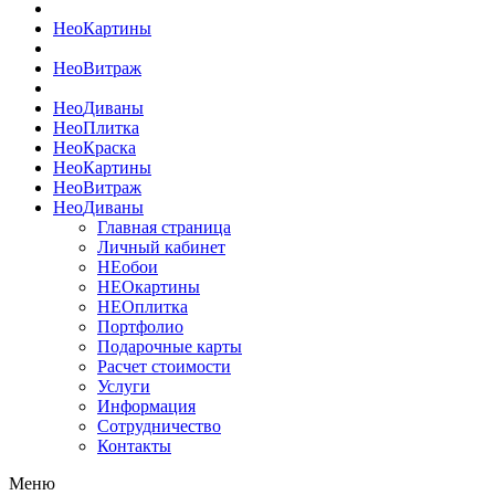
Нео
Картины
Нео
Витраж
Нео
Диваны
Нео
Плитка
Нео
Краска
Нео
Картины
Нео
Витраж
Нео
Диваны
Главная страница
Личный кабинет
НЕобои
НЕОкартины
НЕОплитка
Портфолио
Подарочные карты
Расчет стоимости
Услуги
Информация
Сотрудничество
Контакты
Меню