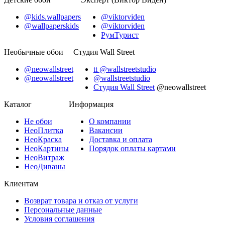
@kids.wallpapers
@viktorviden
@wallpaperskids
@viktorviden
РумТурист
Необычные обои
Студия Wall Street
@neowallstreet
tt @wallstreetstudio
@neowallstreet
@wallstreetstudio
Студия Wall Street
@neowallstreet
Каталог
Информация
Не
обои
О компании
Нео
Плитка
Вакансии
Нео
Краска
Доставка и оплата
Нео
Картины
Порядок оплаты картами
Нео
Витраж
Нео
Диваны
Клиентам
Возврат товара и отказ от услуги
Персональные данные
Условия соглашения