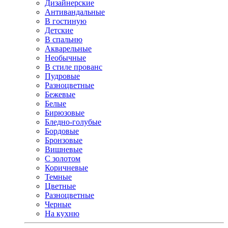
Дизайнерские
Антивандальные
В гостиную
Детские
В спальню
Акварельные
Необычные
В стиле прованс
Пудровые
Разноцветные
Бежевые
Белые
Бирюзовые
Бледно-голубые
Бордовые
Бронзовые
Вишневые
С золотом
Коричневые
Темные
Цветные
Разноцветные
Черные
На кухню