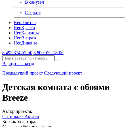
В санузел
Гладкие
Нео
Плитка
Нео
Краска
Нео
Картины
Нео
Витраж
Нео
Диваны
8 495 374-55-50
8 800 555-18-06
Вернуться назад
Предыдущий проект
Следующий проект
Детская комната с обоями
Breeze
Автор проекта:
Ситникова Аксана
Контакты автора:
@aksana_sitnikova_design