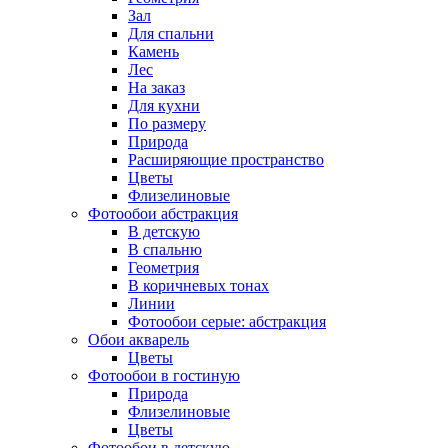
Зал
Для спальни
Камень
Лес
На заказ
Для кухни
По размеру
Природа
Расширяющие пространство
Цветы
Флизелиновые
Фотообои абстракция
В детскую
В спальню
Геометрия
В коричневых тонах
Линии
Фотообои серые: абстракция
Обои акварель
Цветы
Фотообои в гостиную
Природа
Флизелиновые
Цветы
Фотообои в детскую