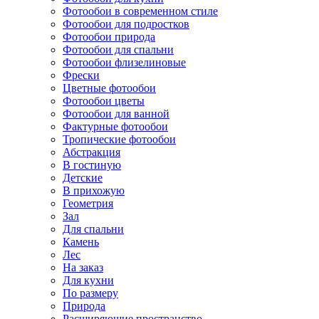
Фотообои в современном стиле
Фотообои для подростков
Фотообои природа
Фотообои для спальни
Фотообои флизелиновые
Фрески
Цветные фотообои
Фотообои цветы
Фотообои для ванной
Фактурные фотообои
Тропические фотообои
Абстракция
В гостиную
Детские
В прихожую
Геометрия
Зал
Для спальни
Камень
Лес
На заказ
Для кухни
По размеру
Природа
Расширяющие пространство