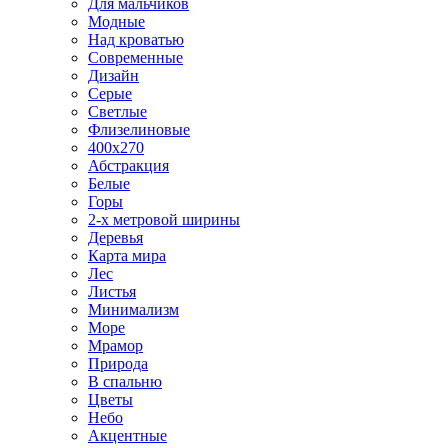
Для мальчиков
Модные
Над кроватью
Современные
Дизайн
Серые
Светлые
Флизелиновые
400х270
Абстракция
Белые
Горы
2-х метровой ширины
Деревья
Карта мира
Лес
Листья
Минимализм
Море
Мрамор
Природа
В спальню
Цветы
Небо
Акцентные