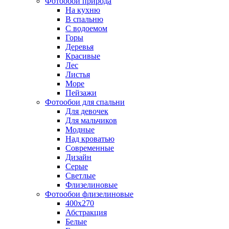
Фотообои природа
На кухню
В спальню
С водоемом
Горы
Деревья
Красивые
Лес
Листья
Море
Пейзажи
Фотообои для спальни
Для девочек
Для мальчиков
Модные
Над кроватью
Современные
Дизайн
Серые
Светлые
Флизелиновые
Фотообои флизелиновые
400х270
Абстракция
Белые