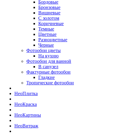
Бордовые
Бронзовые
Вишневые
С золотом
Коричневые
Темные
Цветные
Разноцветные
Черные
Фотообои цветы
На кухню
Фотообои для ванной
В санузел
Фактурные фотообои
Гладкие
Тропические фотообои
Нео
Плитка
Нео
Краска
Нео
Картины
Нео
Витраж