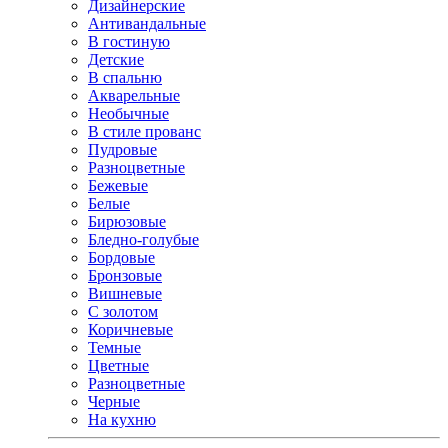
Дизайнерские
Антивандальные
В гостиную
Детские
В спальню
Акварельные
Необычные
В стиле прованс
Пудровые
Разноцветные
Бежевые
Белые
Бирюзовые
Бледно-голубые
Бордовые
Бронзовые
Вишневые
С золотом
Коричневые
Темные
Цветные
Разноцветные
Черные
На кухню