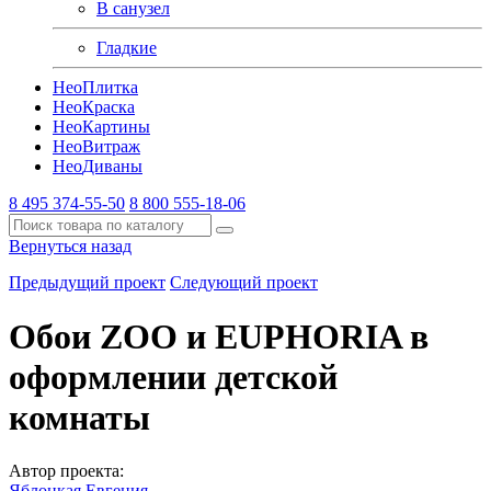
В санузел
Гладкие
Нео
Плитка
Нео
Краска
Нео
Картины
Нео
Витраж
Нео
Диваны
8 495 374-55-50
8 800 555-18-06
Вернуться назад
Предыдущий проект
Следующий проект
Обои ZOO и EUPHORIA в
оформлении детской
комнаты
Автор проекта:
Яблоцкая Евгения