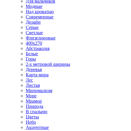
Для мальчиков
Модные
Над кроватью
Современные
Дизайн
Серые
Светлые
Флизелиновые
400х270
Абстракция
Белые
Горы
2-х метровой ширины
Деревья
Карта мира
Лес
Листья
Минимализм
Море
Мрамор
Природа
В спальню
Цветы
Небо
Акцентные