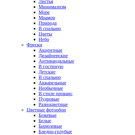
Листья
Минимализм
Море
Мрамор
Природа
В спальню
Цветы
Небо
Фрески
Акцентные
Дизайнерские
Антивандальные
В гостиную
Детские
В спальню
Акварельные
Необычные
В стиле прованс
Пудровые
Разноцветные
Цветные фотообои
Бежевые
Белые
Бирюзовые
Бледно-голубые