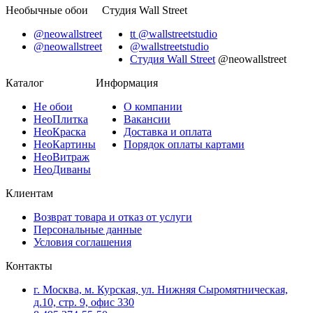
Необычные обои
Студия Wall Street
@neowallstreet
tt @wallstreetstudio
@neowallstreet
@wallstreetstudio
Студия Wall Street
@neowallstreet
Каталог
Информация
Не
обои
О компании
Нео
Плитка
Вакансии
Нео
Краска
Доставка и оплата
Нео
Картины
Порядок оплаты картами
Нео
Витраж
Нео
Диваны
Клиентам
Возврат товара и отказ от услуги
Персональные данные
Условия соглашения
Контакты
г. Москва, м. Курская, ул. Нижняя Сыромятническая,
д.10, стр. 9, офис 330