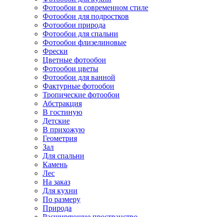
Фотообои в современном стиле
Фотообои для подростков
Фотообои природа
Фотообои для спальни
Фотообои флизелиновые
Фрески
Цветные фотообои
Фотообои цветы
Фотообои для ванной
Фактурные фотообои
Тропические фотообои
Абстракция
В гостиную
Детские
В прихожую
Геометрия
Зал
Для спальни
Камень
Лес
На заказ
Для кухни
По размеру
Природа
Расширяющие пространство