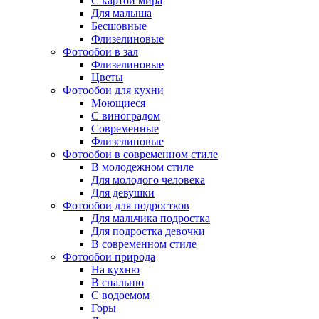
С картой мира
Для малыша
Бесшовные
Флизелиновые
Фотообои в зал
Флизелиновые
Цветы
Фотообои для кухни
Моющиеся
С виноградом
Современные
Флизелиновые
Фотообои в современном стиле
В молодежном стиле
Для молодого человека
Для девушки
Фотообои для подростков
Для мальчика подростка
Для подростка девочки
В современном стиле
Фотообои природа
На кухню
В спальню
С водоемом
Горы