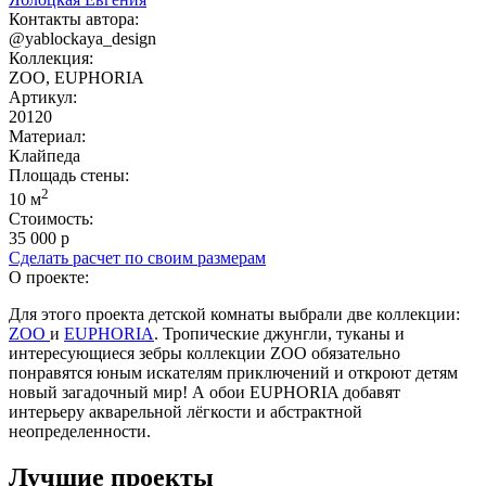
Контакты автора:
@yablockaya_design
Коллекция:
ZOO, EUPHORIA
Артикул:
20120
Материал:
Клайпеда
Площадь cтены:
2
10 м
Стоимость:
35 000 р
Сделать расчет по своим размерам
О проекте:
Для этого проекта детской комнаты выбрали две коллекции:
ZOO
и
EUPHORIA
. Тропические джунгли, туканы и
интересующиеся зебры коллекции ZOO обязательно
понравятся юным искателям приключений и откроют детям
новый загадочный мир! А обои EUPHORIA добавят
интерьеру акварельной лёгкости и абстрактной
неопределенности.
Лучшие проекты