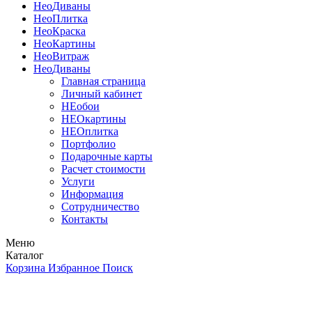
Нео
Диваны
Нео
Плитка
Нео
Краска
Нео
Картины
Нео
Витраж
Нео
Диваны
Главная страница
Личный кабинет
НЕобои
НЕОкартины
НЕОплитка
Портфолио
Подарочные карты
Расчет стоимости
Услуги
Информация
Сотрудничество
Контакты
Меню
Каталог
Корзина
Избранное
Поиск