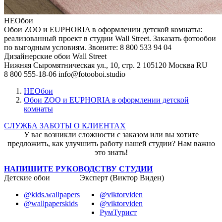
НЕОбои
Обои ZOO и EUPHORIA в оформлении детской комнаты:
реализованный проект в студии Wall Street. Заказать фотообои
по выгодным условиям. Звоните: 8 800 533 94 04
Дизайнерские обои Wall Street
Нижняя Сыромятническая ул., 10, стр. 2
105120
Москва
RU
8 800 555-18-06
info@fotooboi.studio
НЕОбои
Обои ZOO и EUPHORIA в оформлении детской
комнаты
СЛУЖБА ЗАБОТЫ О КЛИЕНТАХ
У вас возникли сложности с заказом или вы хотите
предложить, как улучшить работу нашей студии? Нам важно
это знать!
НАПИШИТЕ РУКОВОДСТВУ СТУДИИ
Детские обои
Эксперт (Виктор Виден)
@kids.wallpapers
@viktorviden
@wallpaperskids
@viktorviden
РумТурист