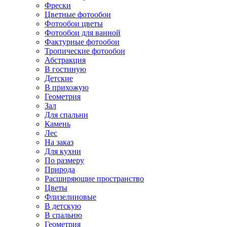
Фрески
Цветные фотообои
Фотообои цветы
Фотообои для ванной
Фактурные фотообои
Тропические фотообои
Абстракция
В гостиную
Детские
В прихожую
Геометрия
Зал
Для спальни
Камень
Лес
На заказ
Для кухни
По размеру
Природа
Расширяющие пространство
Цветы
Флизелиновые
В детскую
В спальню
Геометрия