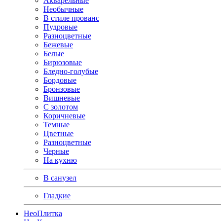
Акварельные
Необычные
В стиле прованс
Пудровые
Разноцветные
Бежевые
Белые
Бирюзовые
Бледно-голубые
Бордовые
Бронзовые
Вишневые
С золотом
Коричневые
Темные
Цветные
Разноцветные
Черные
На кухню
В санузел
Гладкие
Нео
Плитка