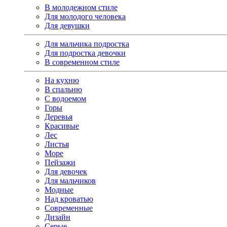
В молодежном стиле
Для молодого человека
Для девушки
Для мальчика подростка
Для подростка девочки
В современном стиле
На кухню
В спальню
С водоемом
Горы
Деревья
Красивые
Лес
Листья
Море
Пейзажи
Для девочек
Для мальчиков
Модные
Над кроватью
Современные
Дизайн
Серые