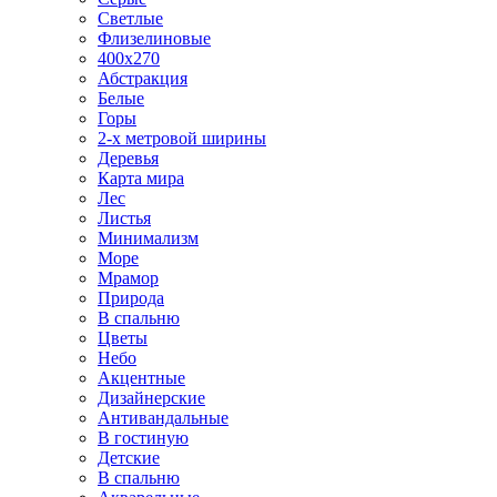
Светлые
Флизелиновые
400х270
Абстракция
Белые
Горы
2-х метровой ширины
Деревья
Карта мира
Лес
Листья
Минимализм
Море
Мрамор
Природа
В спальню
Цветы
Небо
Акцентные
Дизайнерские
Антивандальные
В гостиную
Детские
В спальню