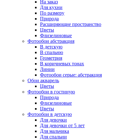
На заказ
Для кухни
По размеру
Природа
Расширяющие пространство
Цветы
Флизелиновые
Фотообои абстракция
В детскую
В спальню
Геометрия
В коричневых тонах
Линии
Фотообои серые: абстракция
Обои акварель
Цветы
Фотообои в гостиную
Природа
Флизелиновые
Цветы
Фотообои в детскую
Для девочки
Для девочки от 5 лет
Для мальчика
Для спальни