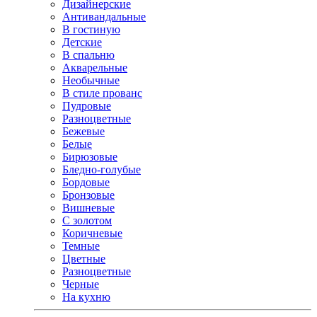
Дизайнерские
Антивандальные
В гостиную
Детские
В спальню
Акварельные
Необычные
В стиле прованс
Пудровые
Разноцветные
Бежевые
Белые
Бирюзовые
Бледно-голубые
Бордовые
Бронзовые
Вишневые
С золотом
Коричневые
Темные
Цветные
Разноцветные
Черные
На кухню