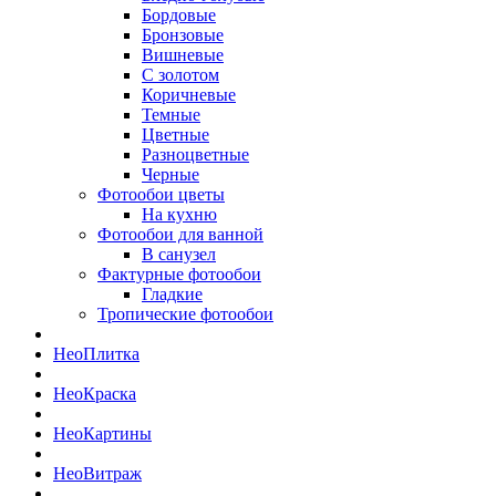
Бордовые
Бронзовые
Вишневые
С золотом
Коричневые
Темные
Цветные
Разноцветные
Черные
Фотообои цветы
На кухню
Фотообои для ванной
В санузел
Фактурные фотообои
Гладкие
Тропические фотообои
Нео
Плитка
Нео
Краска
Нео
Картины
Нео
Витраж