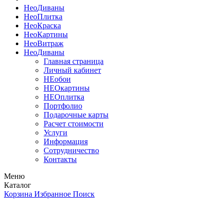
Нео
Диваны
Нео
Плитка
Нео
Краска
Нео
Картины
Нео
Витраж
Нео
Диваны
Главная страница
Личный кабинет
НЕобои
НЕОкартины
НЕОплитка
Портфолио
Подарочные карты
Расчет стоимости
Услуги
Информация
Сотрудничество
Контакты
Меню
Каталог
Корзина
Избранное
Поиск