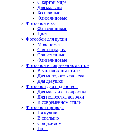
С картой мира
Для малыша
Бесшовные
Флизелиновые
Фотообои в зал
Флизелиновые
Цветы
Фотообои для кухни
Моющиеся
С виноградом
Современные
Флизелиновые
Фотообои в современном стиле
В молодежном стиле
Для молодого человека
Для девушки
Фотообои для подростков
Для мальчика подростка
Для подростка девочки
В современном стиле
Фотообои природа
На кухню
В спальню
С водоемом
Горы