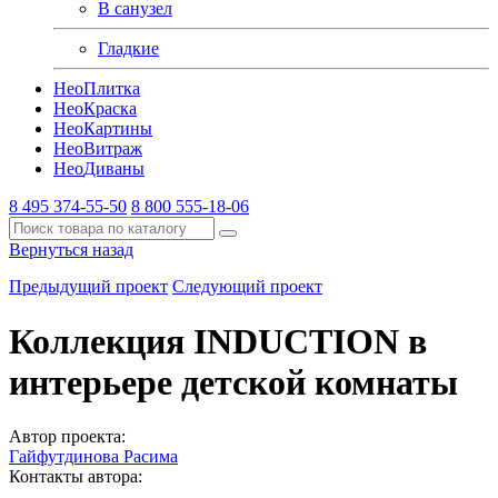
В санузел
Гладкие
Нео
Плитка
Нео
Краска
Нео
Картины
Нео
Витраж
Нео
Диваны
8 495 374-55-50
8 800 555-18-06
Вернуться назад
Предыдущий проект
Следующий проект
Коллекция INDUCTION в
интерьере детской комнаты
Автор проекта:
Гайфутдинова Расима
Контакты автора:
-