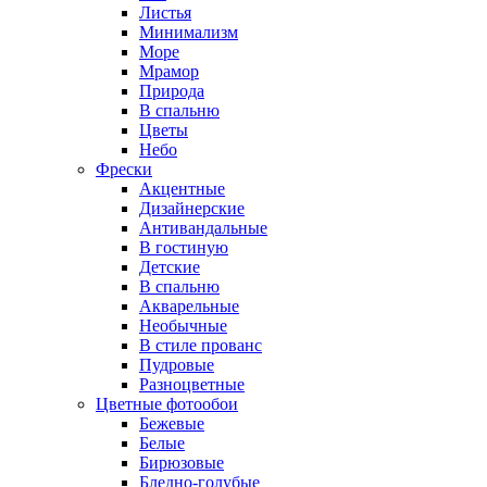
Листья
Минимализм
Море
Мрамор
Природа
В спальню
Цветы
Небо
Фрески
Акцентные
Дизайнерские
Антивандальные
В гостиную
Детские
В спальню
Акварельные
Необычные
В стиле прованс
Пудровые
Разноцветные
Цветные фотообои
Бежевые
Белые
Бирюзовые
Бледно-голубые