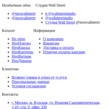
Необычные обои
Студия Wall Street
@neowallstreet
tt @wallstreetstudio
@neowallstreet
@wallstreetstudio
Студия Wall Street
@neowallstreet
Каталог
Информация
Не
обои
О компании
Нео
Плитка
Вакансии
Нео
Краска
Доставка и оплата
Нео
Картины
Порядок оплаты картами
Нео
Витраж
Нео
Диваны
Клиентам
Возврат товара и отказ от услуги
Персональные данные
Условия соглашения
Контакты
г. Москва, м. Курская, ул. Нижняя Сыромятническая,
д.10, стр. 9, офис 330