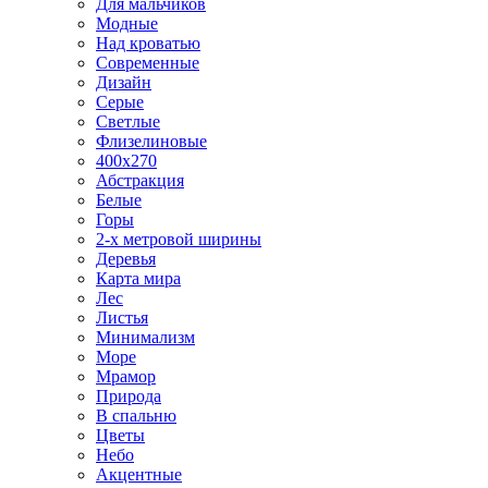
Для мальчиков
Модные
Над кроватью
Современные
Дизайн
Серые
Светлые
Флизелиновые
400х270
Абстракция
Белые
Горы
2-х метровой ширины
Деревья
Карта мира
Лес
Листья
Минимализм
Море
Мрамор
Природа
В спальню
Цветы
Небо
Акцентные