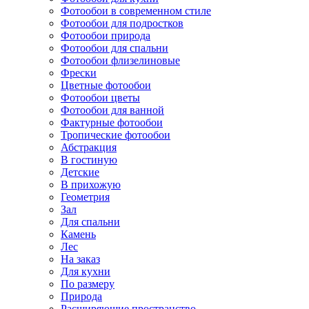
Фотообои в современном стиле
Фотообои для подростков
Фотообои природа
Фотообои для спальни
Фотообои флизелиновые
Фрески
Цветные фотообои
Фотообои цветы
Фотообои для ванной
Фактурные фотообои
Тропические фотообои
Абстракция
В гостиную
Детские
В прихожую
Геометрия
Зал
Для спальни
Камень
Лес
На заказ
Для кухни
По размеру
Природа
Расширяющие пространство