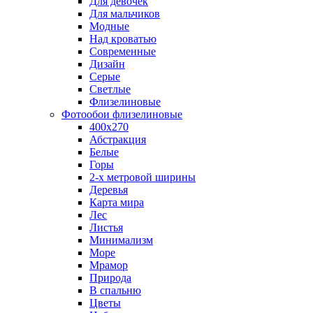
Для девочек
Для мальчиков
Модные
Над кроватью
Современные
Дизайн
Серые
Светлые
Флизелиновые
Фотообои флизелиновые
400х270
Абстракция
Белые
Горы
2-х метровой ширины
Деревья
Карта мира
Лес
Листья
Минимализм
Море
Мрамор
Природа
В спальню
Цветы