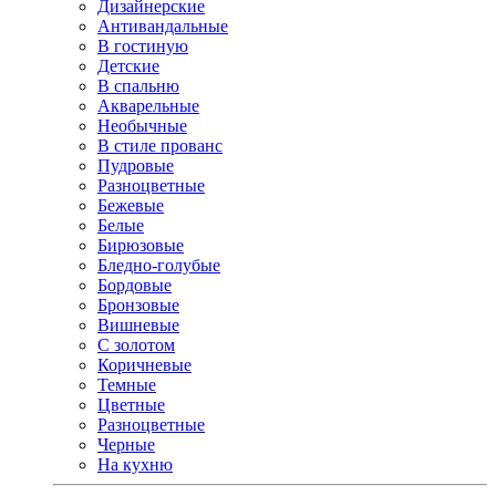
Дизайнерские
Антивандальные
В гостиную
Детские
В спальню
Акварельные
Необычные
В стиле прованс
Пудровые
Разноцветные
Бежевые
Белые
Бирюзовые
Бледно-голубые
Бордовые
Бронзовые
Вишневые
С золотом
Коричневые
Темные
Цветные
Разноцветные
Черные
На кухню