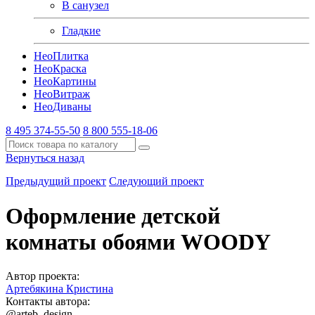
В санузел
Гладкие
Нео
Плитка
Нео
Краска
Нео
Картины
Нео
Витраж
Нео
Диваны
8 495 374-55-50
8 800 555-18-06
Вернуться назад
Предыдущий проект
Следующий проект
Оформление детской
комнаты обоями WOODY
Автор проекта:
Артебякина Кристина
Контакты автора:
@arteb_design