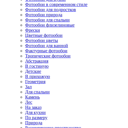
Фотообои в современном стиле
Фотообои для подростков
Фотообои природа
Фотообои для спальни
Фотообои флизелиновые
Фрески
Цветные фотообои
Фотообои цветы
Фотообои для ванной
Фактурные фотообои
Тропические фотообои
Абстракция
В гостиную
Детские
В прихожую
Геометрия
Зал
Для спальни
Камень
Лес
На заказ
Для кухни
По размеру
Природа
Расширяющие пространство