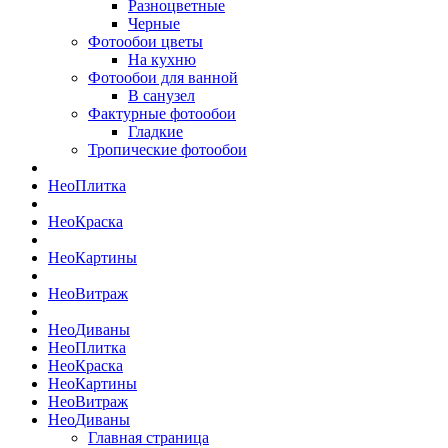
Разноцветные
Черные
Фотообои цветы
На кухню
Фотообои для ванной
В санузел
Фактурные фотообои
Гладкие
Тропические фотообои
Нео
Плитка
Нео
Краска
Нео
Картины
Нео
Витраж
Нео
Диваны
Нео
Плитка
Нео
Краска
Нео
Картины
Нео
Витраж
Нео
Диваны
Главная страница