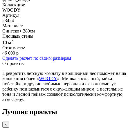
Коллекция:
WOODY
Артикул:
23424
Материал:
Синтеко+ 280см
Площадь cтены:
2
10 м
Стоимость:
46 000 р
Сделать расчет по своим размерам
О проекте:
Превратить детскую комнату в волшебный лес поможет наша
коллекция обоев «
WOODY
». Мишка косолапый, зайка-
побегайка и другие любимые персонажи сказок помогут
ребенку познакомиться с окружающим миром, а пастельные
тона и лесной пейзаж создают психологически комфортную
атмосферу.
Лучшие проекты
×