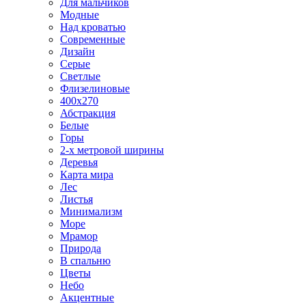
Для мальчиков
Модные
Над кроватью
Современные
Дизайн
Серые
Светлые
Флизелиновые
400х270
Абстракция
Белые
Горы
2-х метровой ширины
Деревья
Карта мира
Лес
Листья
Минимализм
Море
Мрамор
Природа
В спальню
Цветы
Небо
Акцентные