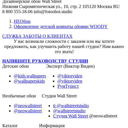
Дизайнерские обои Wall Street
Нижняя Сыромятническая ул., 10, стр. 2
105120
Москва
RU
8 800 555-18-06
info@fotooboi.studio
НЕОбои
Оформление детской комнаты обоями WOODY
СЛУЖБА ЗАБОТЫ О КЛИЕНТАХ
У вас возникли сложности с заказом или вы хотите
предложить, как улучшить работу нашей студии? Нам важно
это знать!
НАПИШИТЕ РУКОВОДСТВУ СТУДИИ
Детские обои
Эксперт (Виктор Виден)
@kids.wallpapers
@viktorviden
@wallpaperskids
@viktorviden
РумТурист
Необычные обои
Студия Wall Street
@neowallstreet
tt @wallstreetstudio
@neowallstreet
@wallstreetstudio
Студия Wall Street
@neowallstreet
Каталог
Информация