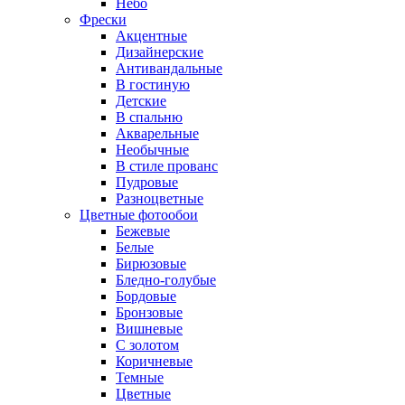
Небо
Фрески
Акцентные
Дизайнерские
Антивандальные
В гостиную
Детские
В спальню
Акварельные
Необычные
В стиле прованс
Пудровые
Разноцветные
Цветные фотообои
Бежевые
Белые
Бирюзовые
Бледно-голубые
Бордовые
Бронзовые
Вишневые
С золотом
Коричневые
Темные
Цветные