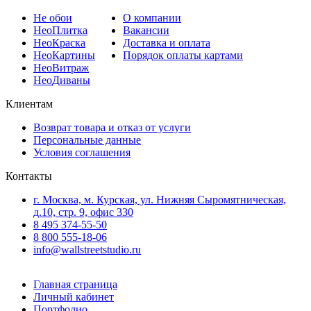
Не
обои
О компании
Нео
Плитка
Вакансии
Нео
Краска
Доставка и оплата
Нео
Картины
Порядок оплаты картами
Нео
Витраж
Нео
Диваны
Клиентам
Возврат товара и отказ от услуги
Персональные данные
Условия соглашения
Контакты
г. Москва, м. Курская, ул. Нижняя Сыромятническая,
д.10, стр. 9, офис 330
8 495 374-55-50
8 800 555-18-06
info@wallstreetstudio.ru
Главная страница
Личный кабинет
Портфолио