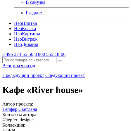
В санузел
Гладкие
Нео
Плитка
Нео
Краска
Нео
Картины
Нео
Витраж
Нео
Диваны
8 495 374-55-50
8 800 555-18-06
Вернуться назад
Предыдущий проект
Следующий проект
Кафе «River house»
Автор проекта:
Тёпфер Светлана
Контакты автора:
@tepfer_designe
Коллекция:
EDEN