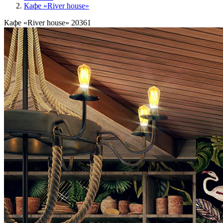
Кафе «River house»
Кафе «River house»
20361