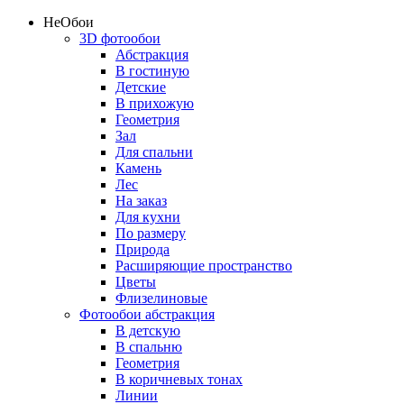
Не
Обои
3D фотообои
Абстракция
В гостиную
Детские
В прихожую
Геометрия
Зал
Для спальни
Камень
Лес
На заказ
Для кухни
По размеру
Природа
Расширяющие пространство
Цветы
Флизелиновые
Фотообои абстракция
В детскую
В спальню
Геометрия
В коричневых тонах
Линии