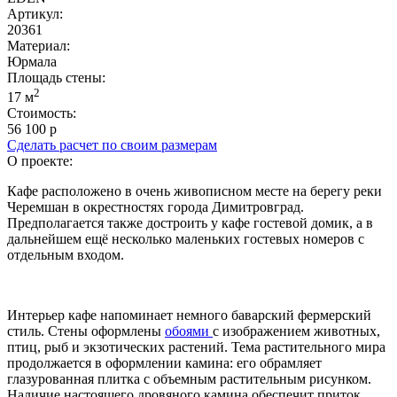
Артикул:
20361
Материал:
Юрмала
Площадь cтены:
2
17 м
Стоимость:
56 100 р
Сделать расчет по своим размерам
О проекте:
Кафе расположено в очень живописном месте на берегу реки
Черемшан в окрестностях города Димитровград.
Предполагается также достроить у кафе гостевой домик, а в
дальнейшем ещё несколько маленьких гостевых номеров с
отдельным входом.
Интерьер кафе напоминает немного баварский фермерский
стиль. Стены оформлены
обоями
с изображением животных,
птиц, рыб и экзотических растений. Тема растительного мира
продолжается в оформлении камина: его обрамляет
глазурованная плитка с объемным растительным рисунком.
Наличие настоящего дровяного камина обеспечит приток