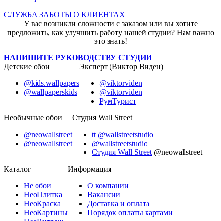
СЛУЖБА ЗАБОТЫ О КЛИЕНТАХ
У вас возникли сложности с заказом или вы хотите
предложить, как улучшить работу нашей студии? Нам важно
это знать!
НАПИШИТЕ РУКОВОДСТВУ СТУДИИ
Детские обои
Эксперт (Виктор Виден)
@kids.wallpapers
@viktorviden
@wallpaperskids
@viktorviden
РумТурист
Необычные обои
Студия Wall Street
@neowallstreet
tt @wallstreetstudio
@neowallstreet
@wallstreetstudio
Студия Wall Street
@neowallstreet
Каталог
Информация
Не
обои
О компании
Нео
Плитка
Вакансии
Нео
Краска
Доставка и оплата
Нео
Картины
Порядок оплаты картами