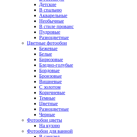
Детские
В спальню
Акварельные
Необычные
В стиле прованс
Пудровые
Разноцветные
Цветные фотообои
Бежевые
Белые
Бирюзовые
Бледно-голубые
Бордовые
Бронзовые
Вишневые
С золотом
Коричневые
Темные
Цветные
Разноцветные
Черные
Фотообои цветы
На кухню
Фотообои для ванной
В санузел