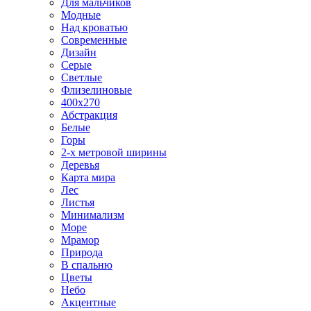
Для мальчиков
Модные
Над кроватью
Современные
Дизайн
Серые
Светлые
Флизелиновые
400х270
Абстракция
Белые
Горы
2-х метровой ширины
Деревья
Карта мира
Лес
Листья
Минимализм
Море
Мрамор
Природа
В спальню
Цветы
Небо
Акцентные