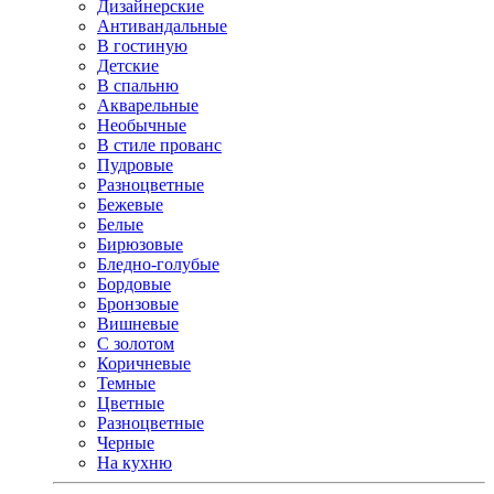
Дизайнерские
Антивандальные
В гостиную
Детские
В спальню
Акварельные
Необычные
В стиле прованс
Пудровые
Разноцветные
Бежевые
Белые
Бирюзовые
Бледно-голубые
Бордовые
Бронзовые
Вишневые
С золотом
Коричневые
Темные
Цветные
Разноцветные
Черные
На кухню