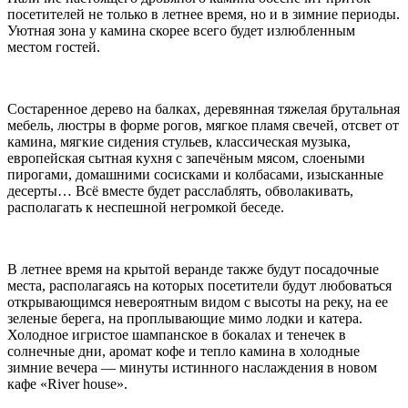
посетителей не только в летнее время, но и в зимние периоды.
Уютная зона у камина скорее всего будет излюбленным
местом гостей.
Состаренное дерево на балках, деревянная тяжелая брутальная
мебель, люстры в форме рогов, мягкое пламя свечей, отсвет от
камина, мягкие сидения стульев, классическая музыка,
европейская сытная кухня с запечёным мясом, слоеными
пирогами, домашними сосисками и колбасами, изысканные
десерты… Всё вместе будет расслаблять, обволакивать,
располагать к неспешной негромкой беседе.
В летнее время на крытой веранде также будут посадочные
места, располагаясь на которых посетители будут любоваться
открывающимся невероятным видом с высоты на реку, на ее
зеленые берега, на проплывающие мимо лодки и катера.
Холодное игристое шампанское в бокалах и тенечек в
солнечные дни, аромат кофе и тепло камина в холодные
зимние вечера — минуты истинного наслаждения в новом
кафе «River house».