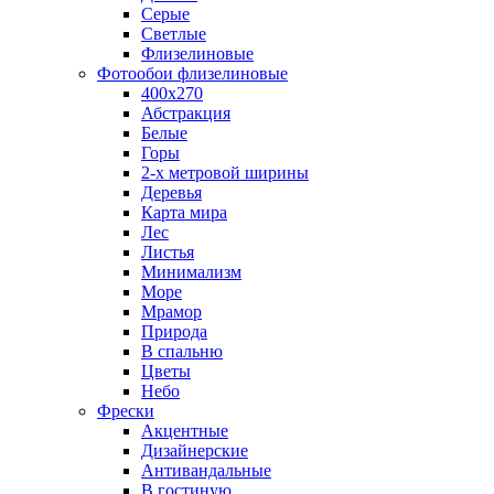
Серые
Светлые
Флизелиновые
Фотообои флизелиновые
400х270
Абстракция
Белые
Горы
2-х метровой ширины
Деревья
Карта мира
Лес
Листья
Минимализм
Море
Мрамор
Природа
В спальню
Цветы
Небо
Фрески
Акцентные
Дизайнерские
Антивандальные
В гостиную