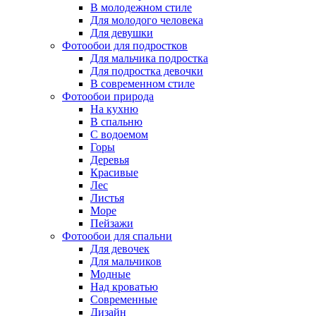
В молодежном стиле
Для молодого человека
Для девушки
Фотообои для подростков
Для мальчика подростка
Для подростка девочки
В современном стиле
Фотообои природа
На кухню
В спальню
С водоемом
Горы
Деревья
Красивые
Лес
Листья
Море
Пейзажи
Фотообои для спальни
Для девочек
Для мальчиков
Модные
Над кроватью
Современные
Дизайн