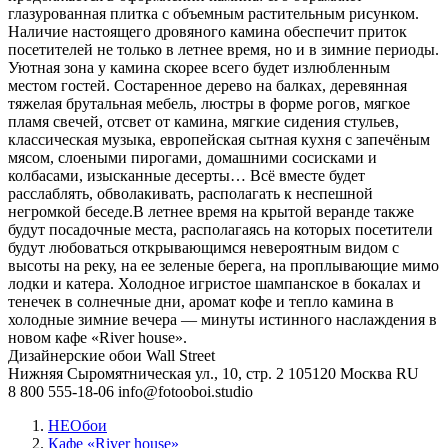
глазурованная плитка с объемным растительным рисунком.
Наличие настоящего дровяного камина обеспечит приток
посетителей не только в летнее время, но и в зимние периоды.
Уютная зона у камина скорее всего будет излюбленным
местом гостей. Состаренное дерево на балках, деревянная
тяжелая брутальная мебель, люстры в форме рогов, мягкое
пламя свечей, отсвет от камина, мягкие сидения стульев,
классическая музыка, европейская сытная кухня с запечёным
мясом, слоеными пирогами, домашними сосисками и
колбасами, изысканные десерты… Всё вместе будет
расслаблять, обволакивать, располагать к неспешной
негромкой беседе.В летнее время на крытой веранде также
будут посадочные места, располагаясь на которых посетители
будут любоваться открывающимся невероятным видом с
высоты на реку, на ее зеленые берега, на проплывающие мимо
лодки и катера. Холодное игристое шампанское в бокалах и
тенечек в солнечные дни, аромат кофе и тепло камина в
холодные зимние вечера — минуты истинного наслаждения в
новом кафе «River house».
Дизайнерские обои Wall Street
Нижняя Сыромятническая ул., 10, стр. 2
105120
Москва
RU
8 800 555-18-06
info@fotooboi.studio
НЕОбои
Кафе «River house»