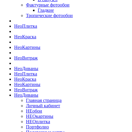
Фактурные фотообои
Гладкие
Тропические фотообои
Нео
Плитка
Нео
Краска
Нео
Картины
Нео
Витраж
Нео
Диваны
Нео
Плитка
Нео
Краска
Нео
Картины
Нео
Витраж
Нео
Диваны
Главная страница
Личный кабинет
НЕобои
НЕОкартины
НЕОплитка
Портфолио