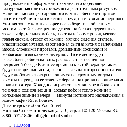
продолжается в оформлении камина: его обрамляет
глазурованная плитка с объемным растительным рисунком.
Наличие настоящего дровяного камина обеспечит приток
посетителей не только в летнее время, но и в зимние периоды.
Уютная зона у камина скорее всего будет излюбленным
местом гостей. Состаренное дерево на балках, деревянная
тяжелая брутальная мебель, люстры в форме рогов, мягкое
пламя свечей, отсвет от камина, мягкие сидения стульев,
классическая музыка, европейская сытная кухня с запечёным
мясом, слоеными пирогами, домашними сосисками и
колбасами, изысканные десерты… Всё вместе будет
расслаблять, обволакивать, располагать к неспешной
негромкой беседе.В летнее время на крытой веранде также
будут посадочные места, располагаясь на которых посетители
будут любоваться открывающимся невероятным видом с
высоты на реку, на ее зеленые берега, на проплывающие мимо
лодки и катера. Холодное игристое шампанское в бокалах и
тенечек в солнечные дни, аромат кофе и тепло камина в
холодные зимние вечера — минуты истинного наслаждения в
новом кафе «River house».
Дизайнерские обои Wall Street
Нижняя Сыромятническая ул., 10, стр. 2
105120
Москва
RU
8 800 555-18-06
info@fotooboi.studio
НЕОбои