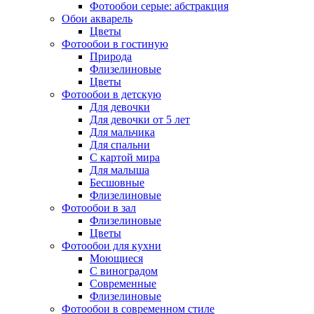
Фотообои серые: абстракция
Обои акварель
Цветы
Фотообои в гостиную
Природа
Флизелиновые
Цветы
Фотообои в детскую
Для девочки
Для девочки от 5 лет
Для мальчика
Для спальни
С картой мира
Для малыша
Бесшовные
Флизелиновые
Фотообои в зал
Флизелиновые
Цветы
Фотообои для кухни
Моющиеся
С виноградом
Современные
Флизелиновые
Фотообои в современном стиле