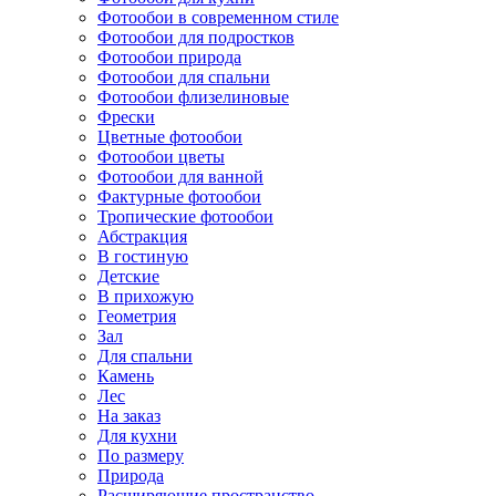
Фотообои в современном стиле
Фотообои для подростков
Фотообои природа
Фотообои для спальни
Фотообои флизелиновые
Фрески
Цветные фотообои
Фотообои цветы
Фотообои для ванной
Фактурные фотообои
Тропические фотообои
Абстракция
В гостиную
Детские
В прихожую
Геометрия
Зал
Для спальни
Камень
Лес
На заказ
Для кухни
По размеру
Природа
Расширяющие пространство