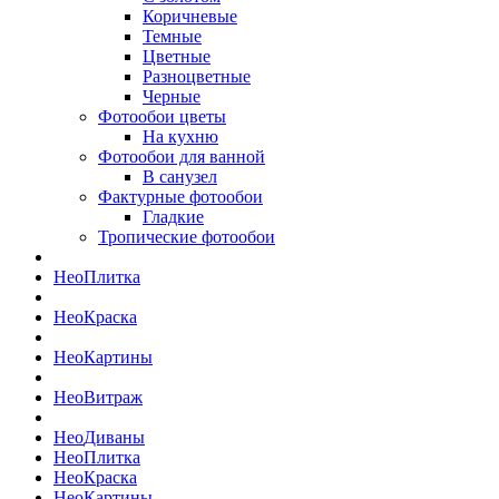
Коричневые
Темные
Цветные
Разноцветные
Черные
Фотообои цветы
На кухню
Фотообои для ванной
В санузел
Фактурные фотообои
Гладкие
Тропические фотообои
Нео
Плитка
Нео
Краска
Нео
Картины
Нео
Витраж
Нео
Диваны
Нео
Плитка
Нео
Краска
Нео
Картины