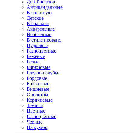
Дизайнерские
Антивандальные
В гостиную
Детские
В спальню
Акварельные
Необычные
В стиле прованс
Пудровые
Разноцветные
Бежевые
Белые
Бирюзовые
Бледно-голубые
Бордовые
Бронзовые
Вишневые
С золотом
Коричневые
Темные
Цветные
Разноцветные
Черные
На кухню