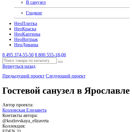
В санузел
Гладкие
Нео
Плитка
Нео
Краска
Нео
Картины
Нео
Витраж
Нео
Диваны
8 495 374-55-50
8 800 555-18-06
Вернуться назад
Предыдущий проект
Следующий проект
Гостевой санузел в Ярославле
Автор проекта:
Козловская Елизавета
Контакты автора:
@kozlovskaya_elizaveta
Коллекция:
EDEN 21