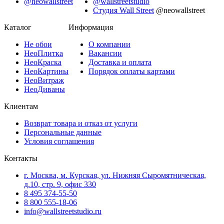
@neowallstreet
@wallstreetstudio
Студия Wall Street
@neowallstreet
Каталог
Информация
Не
обои
О компании
Нео
Плитка
Вакансии
Нео
Краска
Доставка и оплата
Нео
Картины
Порядок оплаты картами
Нео
Витраж
Нео
Диваны
Клиентам
Возврат товара и отказ от услуги
Персональные данные
Условия соглашения
Контакты
г. Москва, м. Курская, ул. Нижняя Сыромятническая,
д.10, стр. 9, офис 330
8 495 374-55-50
8 800 555-18-06
info@wallstreetstudio.ru