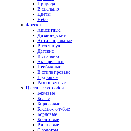
Природа
В спальню
Цветы
Небо
Фрески
Акцентные
Дизайнерские
Антивандальные
В гостиную
Детские
В спальню
Акварельные
Необычные
В стиле прованс
Пудровые
Разноцветные
Цветные фотообои
Бежевые
Белые
Бирюзовые
Бледно-голубые
Бордовые
Бронзовые
Вишневые
С золотом