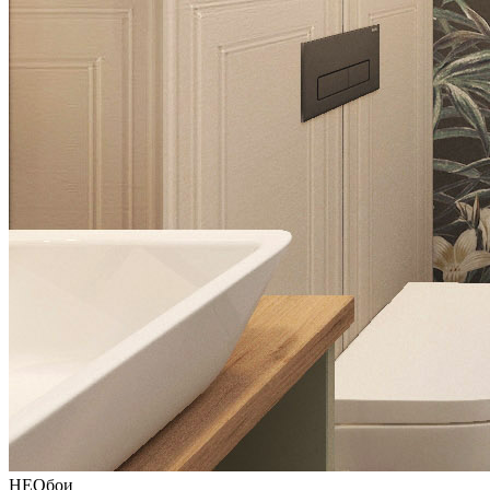
НЕОбои