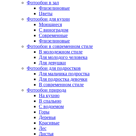
Фотообои в зал
Флизелиновые
Цветы
Фотообои для кухни
Моющиеся
С виноградом
Современные
Флизелиновые
Фотообои в современном стиле
В молодежном стиле
Для молодого человека
Для девушки
Фотообои для подростков
Для мальчика подростка
Для подростка девочки
В современном стиле
Фотообои природа
На кухню
В спальню
С водоемом
Горы
Деревья
Красивые
Лес
Листья