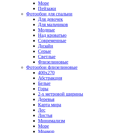
Море
Пейзажи
Фотообои для спальни
Для девочек
Для мальчиков
Модные
Над кроватью
Современные
Дизайн
Серые
Светлые
Флизелиновые
Фотообои флизелиновые
400х270
Абстракция
Белые
Горы
2-х метровой ширины
Деревья
Карта мира
Лес
Листья
Минимализм
Море
Мрамор