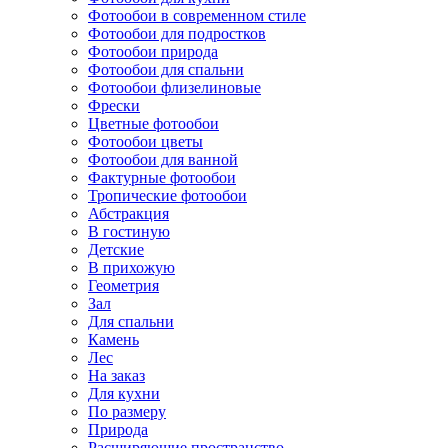
Фотообои в современном стиле
Фотообои для подростков
Фотообои природа
Фотообои для спальни
Фотообои флизелиновые
Фрески
Цветные фотообои
Фотообои цветы
Фотообои для ванной
Фактурные фотообои
Тропические фотообои
Абстракция
В гостиную
Детские
В прихожую
Геометрия
Зал
Для спальни
Камень
Лес
На заказ
Для кухни
По размеру
Природа
Расширяющие пространство