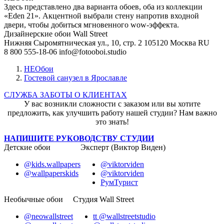
Здесь представлено два варианта обоев, оба из коллекции
«Eden 21». Акцентной выбрали стену напротив входной
двери, чтобы добиться мгновенного wow-эффекта.
Дизайнерские обои Wall Street
Нижняя Сыромятническая ул., 10, стр. 2
105120
Москва
RU
8 800 555-18-06
info@fotooboi.studio
НЕОбои
Гостевой санузел в Ярославле
СЛУЖБА ЗАБОТЫ О КЛИЕНТАХ
У вас возникли сложности с заказом или вы хотите
предложить, как улучшить работу нашей студии? Нам важно
это знать!
НАПИШИТЕ РУКОВОДСТВУ СТУДИИ
Детские обои
Эксперт (Виктор Виден)
@kids.wallpapers
@viktorviden
@wallpaperskids
@viktorviden
РумТурист
Необычные обои
Студия Wall Street
@neowallstreet
tt @wallstreetstudio