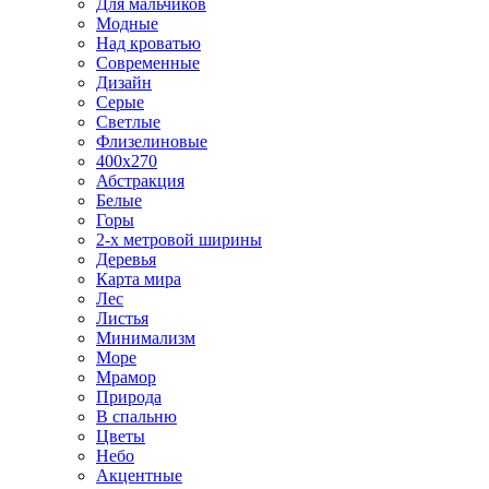
Для мальчиков
Модные
Над кроватью
Современные
Дизайн
Серые
Светлые
Флизелиновые
400х270
Абстракция
Белые
Горы
2-х метровой ширины
Деревья
Карта мира
Лес
Листья
Минимализм
Море
Мрамор
Природа
В спальню
Цветы
Небо
Акцентные