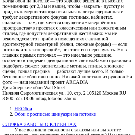
Когда обои на потолке — это хорошее решение:в высоких
помещениях (от 2,8 м и выше), чтобы «закрыть» пустоту и
придать камерностикогда остальная палитра сдержанная и
требует декоративного фокусав гостиных, кабинетах,
спальнях — там, где хочется ощущения «завершённого
пространства»в проектах с классическим или эклектичным
стилем, где допустим декоративный жестВажно: мы не
рекомендуем этот приём в помещениях с активной
архитектурной геометрией (балки, сложные формы) — если
потолок и так «говорящий», не стоит его перегружать. Но в
гладких прямых потолках — это идеальное решение,
особенно в тандеме с декоративным светом.Важно правильно
подобрать сюжет: растительные мотивы, птицы, японские
сцены, тонкая графика — работают лучше всего. И только
бесшовные обои или панно. Никакой «плитки» из рулонов.На
фото — наш недавний проект ARCADIA
Дизайнерские обои Wall Street
Нижняя Сыромятническая ул., 10, стр. 2
105120
Москва
RU
8 800 555-18-06
info@fotooboi.studio
НЕОбои
Обои с росписью шинуазри на потолке
СЛУЖБА ЗАБОТЫ О КЛИЕНТАХ
У вас возникли сложности с заказом или вы хотите