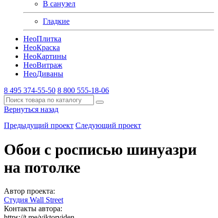
В санузел
Гладкие
Нео
Плитка
Нео
Краска
Нео
Картины
Нео
Витраж
Нео
Диваны
8 495 374-55-50
8 800 555-18-06
Вернуться назад
Предыдущий проект
Следующий проект
Обои с росписью шинуазри
на потолке
Автор проекта:
Студия Wall Street
Контакты автора:
https://t.me/viktorviden