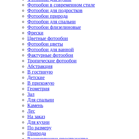
Фотообои в современном стиле
Фотообои для подростков
Фотообои природа
Фотообои для спальни
Фотообои флизелиновые
Фрески
Цветные фотообои
Фотообои цветы
Фотообои для ванной
Фактурные фотообои
Тропические фотообои
Абстракция
В гостиную
Детские
В прихожую
Геометрия
Зал
Для спальни
Камень
Лес
На заказ
Для кухни
По размеру
Природа
Расширяющие пространство