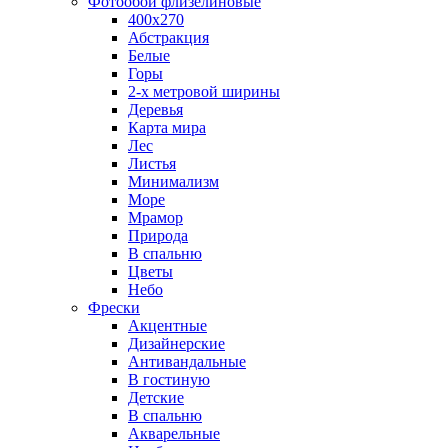
Фотообои флизелиновые
400х270
Абстракция
Белые
Горы
2-х метровой ширины
Деревья
Карта мира
Лес
Листья
Минимализм
Море
Мрамор
Природа
В спальню
Цветы
Небо
Фрески
Акцентные
Дизайнерские
Антивандальные
В гостиную
Детские
В спальню
Акварельные