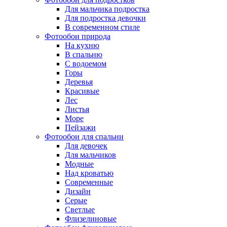
Для мальчика подростка
Для подростка девочки
В современном стиле
Фотообои природа
На кухню
В спальню
С водоемом
Горы
Деревья
Красивые
Лес
Листья
Море
Пейзажи
Фотообои для спальни
Для девочек
Для мальчиков
Модные
Над кроватью
Современные
Дизайн
Серые
Светлые
Флизелиновые