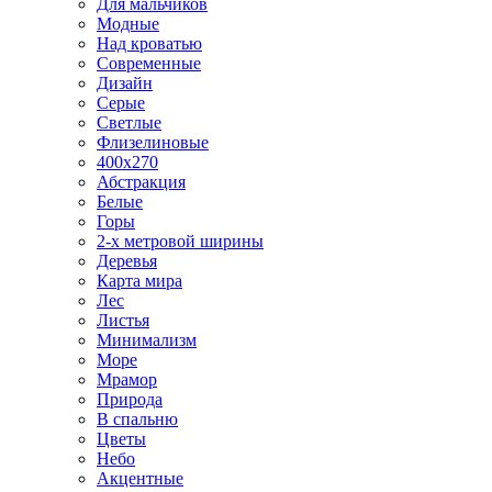
Для мальчиков
Модные
Над кроватью
Современные
Дизайн
Серые
Светлые
Флизелиновые
400х270
Абстракция
Белые
Горы
2-х метровой ширины
Деревья
Карта мира
Лес
Листья
Минимализм
Море
Мрамор
Природа
В спальню
Цветы
Небо
Акцентные