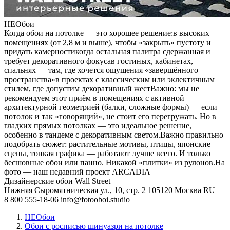
НЕОбои
Когда обои на потолке — это хорошее решение:в высоких
помещениях (от 2,8 м и выше), чтобы «закрыть» пустоту и
придать камерностикогда остальная палитра сдержанная и
требует декоративного фокусав гостиных, кабинетах,
спальнях — там, где хочется ощущения «завершённого
пространства»в проектах с классическим или эклектичным
стилем, где допустим декоративный жестВажно: мы не
рекомендуем этот приём в помещениях с активной
архитектурной геометрией (балки, сложные формы) — если
потолок и так «говорящий», не стоит его перегружать. Но в
гладких прямых потолках — это идеальное решение,
особенно в тандеме с декоративным светом.Важно правильно
подобрать сюжет: растительные мотивы, птицы, японские
сцены, тонкая графика — работают лучше всего. И только
бесшовные обои или панно. Никакой «плитки» из рулонов.На
фото — наш недавний проект ARCADIA
Дизайнерские обои Wall Street
Нижняя Сыромятническая ул., 10, стр. 2
105120
Москва
RU
8 800 555-18-06
info@fotooboi.studio
НЕОбои
Обои с росписью шинуазри на потолке