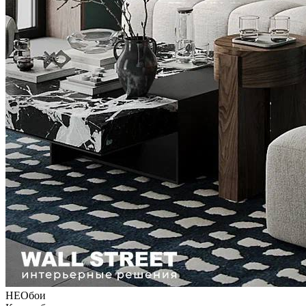
НЕОбои