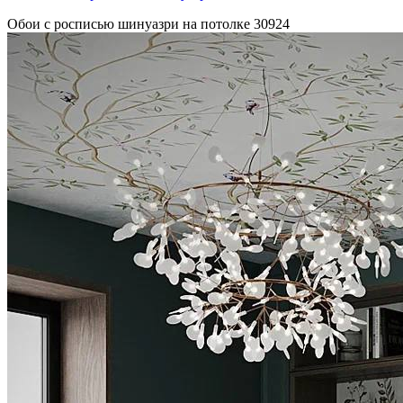
Обои с росписью шинуазри на потолке
30924