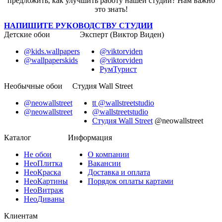
предложить, как улучшить работу нашей студии? Нам важно
это знать!
НАПИШИТЕ РУКОВОДСТВУ СТУДИИ
Детские обои
Эксперт (Виктор Виден)
@kids.wallpapers
@viktorviden
@wallpaperskids
@viktorviden
РумТурист
Необычные обои
Студия Wall Street
@neowallstreet
tt @wallstreetstudio
@neowallstreet
@wallstreetstudio
Студия Wall Street
@neowallstreet
Каталог
Информация
Не
обои
О компании
Нео
Плитка
Вакансии
Нео
Краска
Доставка и оплата
Нео
Картины
Порядок оплаты картами
Нео
Витраж
Нео
Диваны
Клиентам