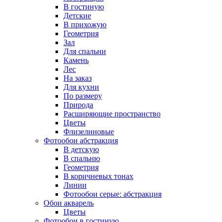
В гостиную
Детские
В прихожую
Геометрия
Зал
Для спальни
Камень
Лес
На заказ
Для кухни
По размеру
Природа
Расширяющие пространство
Цветы
Флизелиновые
Фотообои абстракция
В детскую
В спальню
Геометрия
В коричневых тонах
Линии
Фотообои серые: абстракция
Обои акварель
Цветы
Фотообои в гостиную