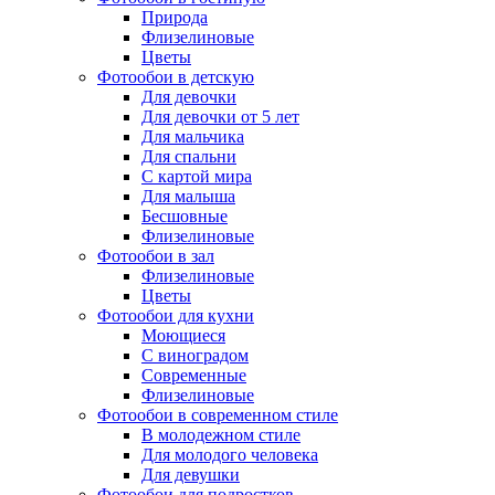
Природа
Флизелиновые
Цветы
Фотообои в детскую
Для девочки
Для девочки от 5 лет
Для мальчика
Для спальни
С картой мира
Для малыша
Бесшовные
Флизелиновые
Фотообои в зал
Флизелиновые
Цветы
Фотообои для кухни
Моющиеся
С виноградом
Современные
Флизелиновые
Фотообои в современном стиле
В молодежном стиле
Для молодого человека
Для девушки
Фотообои для подростков