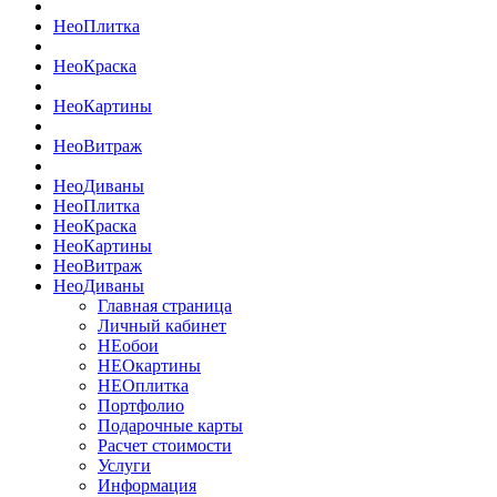
Нео
Плитка
Нео
Краска
Нео
Картины
Нео
Витраж
Нео
Диваны
Нео
Плитка
Нео
Краска
Нео
Картины
Нео
Витраж
Нео
Диваны
Главная страница
Личный кабинет
НЕобои
НЕОкартины
НЕОплитка
Портфолио
Подарочные карты
Расчет стоимости
Услуги
Информация