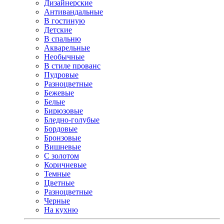
Дизайнерские
Антивандальные
В гостиную
Детские
В спальню
Акварельные
Необычные
В стиле прованс
Пудровые
Разноцветные
Бежевые
Белые
Бирюзовые
Бледно-голубые
Бордовые
Бронзовые
Вишневые
С золотом
Коричневые
Темные
Цветные
Разноцветные
Черные
На кухню