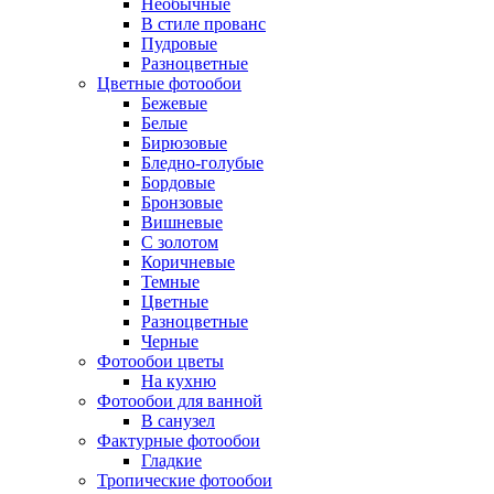
Необычные
В стиле прованс
Пудровые
Разноцветные
Цветные фотообои
Бежевые
Белые
Бирюзовые
Бледно-голубые
Бордовые
Бронзовые
Вишневые
С золотом
Коричневые
Темные
Цветные
Разноцветные
Черные
Фотообои цветы
На кухню
Фотообои для ванной
В санузел
Фактурные фотообои
Гладкие
Тропические фотообои