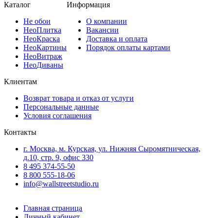
Каталог
Информация
Не
обои
О компании
Нео
Плитка
Вакансии
Нео
Краска
Доставка и оплата
Нео
Картины
Порядок оплаты картами
Нео
Витраж
Нео
Диваны
Клиентам
Возврат товара и отказ от услуги
Персональные данные
Условия соглашения
Контакты
г. Москва, м. Курская, ул. Нижняя Сыромятническая,
д.10, стр. 9, офис 330
8 495 374-55-50
8 800 555-18-06
info@wallstreetstudio.ru
Главная страница
Личный кабинет