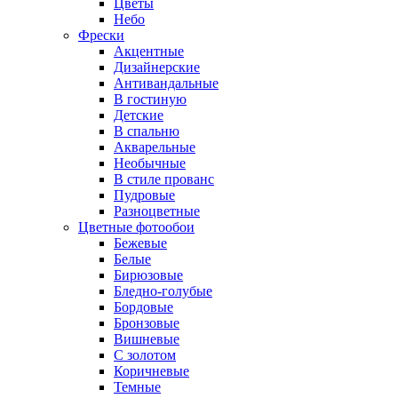
Цветы
Небо
Фрески
Акцентные
Дизайнерские
Антивандальные
В гостиную
Детские
В спальню
Акварельные
Необычные
В стиле прованс
Пудровые
Разноцветные
Цветные фотообои
Бежевые
Белые
Бирюзовые
Бледно-голубые
Бордовые
Бронзовые
Вишневые
С золотом
Коричневые
Темные