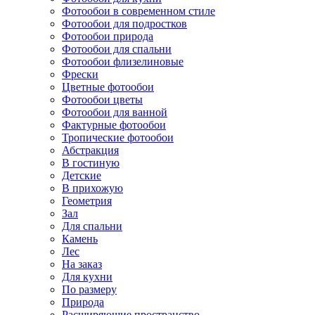
Фотообои в современном стиле
Фотообои для подростков
Фотообои природа
Фотообои для спальни
Фотообои флизелиновые
Фрески
Цветные фотообои
Фотообои цветы
Фотообои для ванной
Фактурные фотообои
Тропические фотообои
Абстракция
В гостиную
Детские
В прихожую
Геометрия
Зал
Для спальни
Камень
Лес
На заказ
Для кухни
По размеру
Природа
Расширяющие пространство