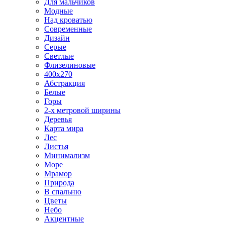
Для мальчиков
Модные
Над кроватью
Современные
Дизайн
Серые
Светлые
Флизелиновые
400х270
Абстракция
Белые
Горы
2-х метровой ширины
Деревья
Карта мира
Лес
Листья
Минимализм
Море
Мрамор
Природа
В спальню
Цветы
Небо
Акцентные