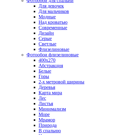
Фотообои для спальни
Для девочек
Для мальчиков
Модные
Над кроватью
Современные
Дизайн
Серые
Светлые
Флизелиновые
Фотообои флизелиновые
400х270
Абстракция
Белые
Горы
2-х метровой ширины
Деревья
Карта мира
Лес
Листья
Минимализм
Море
Мрамор
Природа
В спальню