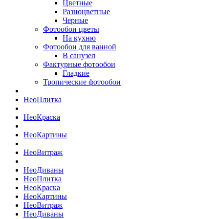
Цветные
Разноцветные
Черные
Фотообои цветы
На кухню
Фотообои для ванной
В санузел
Фактурные фотообои
Гладкие
Тропические фотообои
Нео
Плитка
Нео
Краска
Нео
Картины
Нео
Витраж
Нео
Диваны
Нео
Плитка
Нео
Краска
Нео
Картины
Нео
Витраж
Нео
Диваны