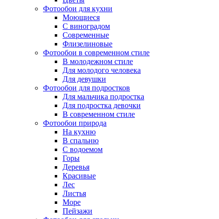
Фотообои для кухни
Моющиеся
С виноградом
Современные
Флизелиновые
Фотообои в современном стиле
В молодежном стиле
Для молодого человека
Для девушки
Фотообои для подростков
Для мальчика подростка
Для подростка девочки
В современном стиле
Фотообои природа
На кухню
В спальню
С водоемом
Горы
Деревья
Красивые
Лес
Листья
Море
Пейзажи