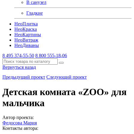
В санузел
Гладкие
Нео
Плитка
Нео
Краска
Нео
Картины
Нео
Витраж
Нео
Диваны
8 495 374-55-50
8 800 555-18-06
Вернуться назад
Предыдущий проект
Следующий проект
Детская комната «ZOO» для
мальчика
Автор проекта:
Федосова Мария
Контакты автора:
-