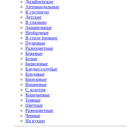
Дизайнерские
Антивандальные
В гостиную
Детские
В спальню
Акварельные
Необычные
В стиле прованс
Пудровые
Разноцветные
Бежевые
Белые
Бирюзовые
Бледно-голубые
Бордовые
Бронзовые
Вишневые
С золотом
Коричневые
Темные
Цветные
Разноцветные
Черные
На кухню