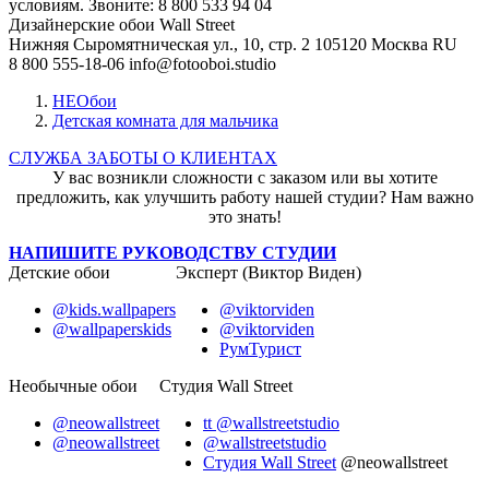
условиям. Звоните: 8 800 533 94 04
Дизайнерские обои Wall Street
Нижняя Сыромятническая ул., 10, стр. 2
105120
Москва
RU
8 800 555-18-06
info@fotooboi.studio
НЕОбои
Детская комната для мальчика
СЛУЖБА ЗАБОТЫ О КЛИЕНТАХ
У вас возникли сложности с заказом или вы хотите
предложить, как улучшить работу нашей студии? Нам важно
это знать!
НАПИШИТЕ РУКОВОДСТВУ СТУДИИ
Детские обои
Эксперт (Виктор Виден)
@kids.wallpapers
@viktorviden
@wallpaperskids
@viktorviden
РумТурист
Необычные обои
Студия Wall Street
@neowallstreet
tt @wallstreetstudio
@neowallstreet
@wallstreetstudio
Студия Wall Street
@neowallstreet