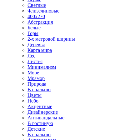
Светлые
Флизелиновые
400х270
Абстракция
Белые
Горы
2-х метровой ширины
Деревья
Карта мира
Лес
Листья
Минимализм
Море
Мрамор
Природа
В спальню
Цветы
Небо
Акцентные
Дизайнерские
Антивандальные
В гостиную
Детские
В спальню