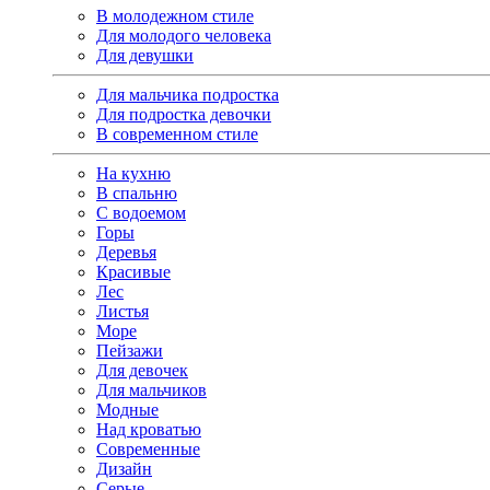
В молодежном стиле
Для молодого человека
Для девушки
Для мальчика подростка
Для подростка девочки
В современном стиле
На кухню
В спальню
С водоемом
Горы
Деревья
Красивые
Лес
Листья
Море
Пейзажи
Для девочек
Для мальчиков
Модные
Над кроватью
Современные
Дизайн
Серые