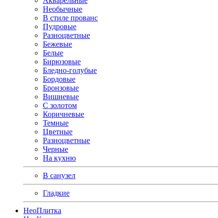
Акварельные
Необычные
В стиле прованс
Пудровые
Разноцветные
Бежевые
Белые
Бирюзовые
Бледно-голубые
Бордовые
Бронзовые
Вишневые
С золотом
Коричневые
Темные
Цветные
Разноцветные
Черные
На кухню
В санузел
Гладкие
Нео
Плитка