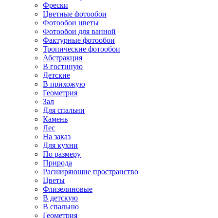
Фрески
Цветные фотообои
Фотообои цветы
Фотообои для ванной
Фактурные фотообои
Тропические фотообои
Абстракция
В гостиную
Детские
В прихожую
Геометрия
Зал
Для спальни
Камень
Лес
На заказ
Для кухни
По размеру
Природа
Расширяющие пространство
Цветы
Флизелиновые
В детскую
В спальню
Геометрия