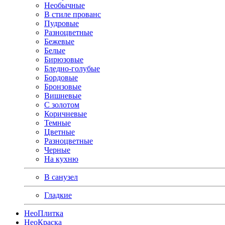
Необычные
В стиле прованс
Пудровые
Разноцветные
Бежевые
Белые
Бирюзовые
Бледно-голубые
Бордовые
Бронзовые
Вишневые
С золотом
Коричневые
Темные
Цветные
Разноцветные
Черные
На кухню
В санузел
Гладкие
Нео
Плитка
Нео
Краска