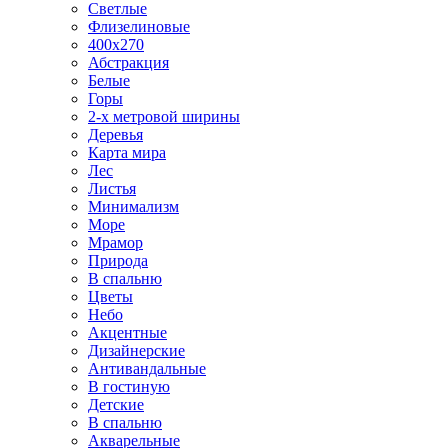
Светлые
Флизелиновые
400х270
Абстракция
Белые
Горы
2-х метровой ширины
Деревья
Карта мира
Лес
Листья
Минимализм
Море
Мрамор
Природа
В спальню
Цветы
Небо
Акцентные
Дизайнерские
Антивандальные
В гостиную
Детские
В спальню
Акварельные