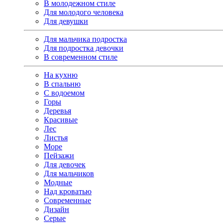
В молодежном стиле
Для молодого человека
Для девушки
Для мальчика подростка
Для подростка девочки
В современном стиле
На кухню
В спальню
С водоемом
Горы
Деревья
Красивые
Лес
Листья
Море
Пейзажи
Для девочек
Для мальчиков
Модные
Над кроватью
Современные
Дизайн
Серые