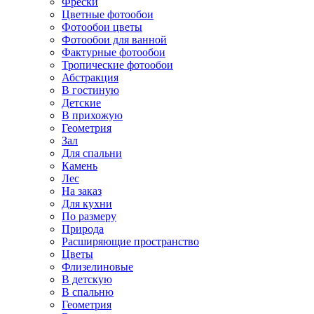
Фрески
Цветные фотообои
Фотообои цветы
Фотообои для ванной
Фактурные фотообои
Тропические фотообои
Абстракция
В гостиную
Детские
В прихожую
Геометрия
Зал
Для спальни
Камень
Лес
На заказ
Для кухни
По размеру
Природа
Расширяющие пространство
Цветы
Флизелиновые
В детскую
В спальню
Геометрия