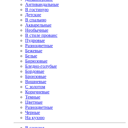
Антивандальные
В гостиную
Детские
В спальню
Акварельные
Необычные
В стиле прованс
Пудровые
Разноцветные
Бежевые
Белые
Бирюзовые
Бледно-голубые
Бордовые
Бронзовые
Вишневые
С золотом
Коричневые
Темные
Цветные
Разноцветные
Черные
На кухню
В санузел