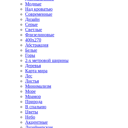
Модные
Над кроватью
Современные
Дизайн
Серые
Светлые
Флизелиновые
400х270
Абстракция
Белые
Горы
2-х метровой ширины
Деревья
Карта мира
Лес
Листья
Минимализм
Море
Мрамор
Природа
В спальню
Цветы
Небо
Акцентные
Дизайнерские