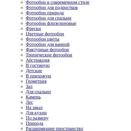
Фотообои в современном стиле
Фотообои для подростков
Фотообои природа
Фотообои для спальни
Фотообои флизелиновые
Фрески
Цветные фотообои
Фотообои цветы
Фотообои для ванной
Фактурные фотообои
Тропические фотообои
Абстракция
В гостиную
Детские
В прихожую
Геометрия
Зал
Для спальни
Камень
Лес
На заказ
Для кухни
По размеру
Природа
Расширяющие пространство