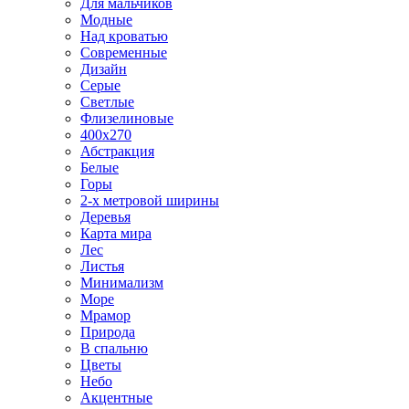
Для мальчиков
Модные
Над кроватью
Современные
Дизайн
Серые
Светлые
Флизелиновые
400х270
Абстракция
Белые
Горы
2-х метровой ширины
Деревья
Карта мира
Лес
Листья
Минимализм
Море
Мрамор
Природа
В спальню
Цветы
Небо
Акцентные