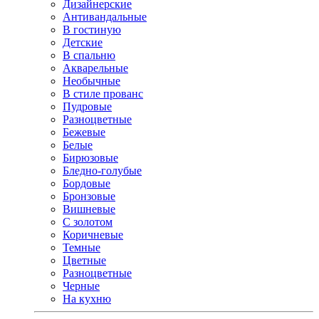
Дизайнерские
Антивандальные
В гостиную
Детские
В спальню
Акварельные
Необычные
В стиле прованс
Пудровые
Разноцветные
Бежевые
Белые
Бирюзовые
Бледно-голубые
Бордовые
Бронзовые
Вишневые
С золотом
Коричневые
Темные
Цветные
Разноцветные
Черные
На кухню