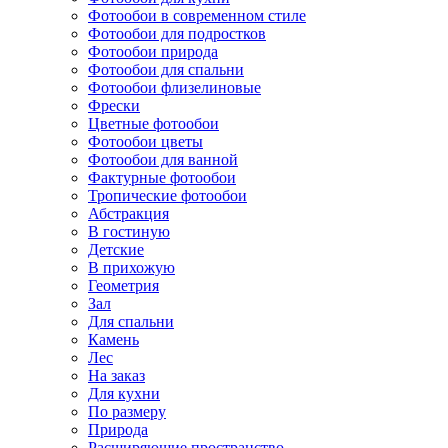
Фотообои в современном стиле
Фотообои для подростков
Фотообои природа
Фотообои для спальни
Фотообои флизелиновые
Фрески
Цветные фотообои
Фотообои цветы
Фотообои для ванной
Фактурные фотообои
Тропические фотообои
Абстракция
В гостиную
Детские
В прихожую
Геометрия
Зал
Для спальни
Камень
Лес
На заказ
Для кухни
По размеру
Природа
Расширяющие пространство