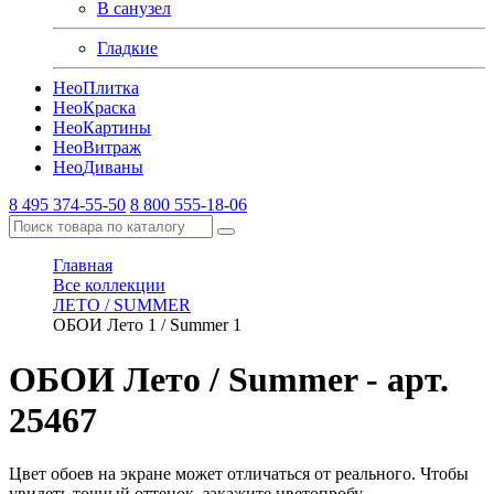
В санузел
Гладкие
Нео
Плитка
Нео
Краска
Нео
Картины
Нео
Витраж
Нео
Диваны
8 495 374-55-50
8 800 555-18-06
Главная
Все коллекции
ЛЕТО / SUMMER
ОБОИ Лето 1 / Summer 1
ОБОИ Лето / Summer
- арт.
25467
Цвет обоев на экране может отличаться от реального. Чтобы
увидеть точный оттенок, закажите цветопробу.