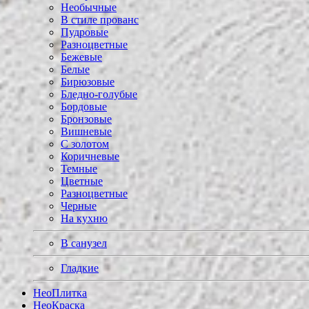
Необычные
В стиле прованс
Пудровые
Разноцветные
Бежевые
Белые
Бирюзовые
Бледно-голубые
Бордовые
Бронзовые
Вишневые
С золотом
Коричневые
Темные
Цветные
Разноцветные
Черные
На кухню
В санузел
Гладкие
Нео
Плитка
Нео
Краска