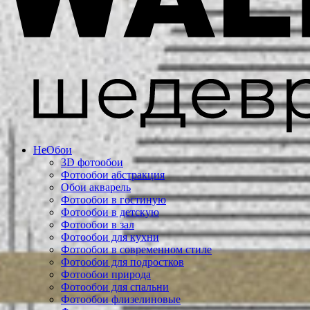
Не
Обои
3D фотообои
Фотообои абстракция
Обои акварель
Фотообои в гостиную
Фотообои в детскую
Фотообои в зал
Фотообои для кухни
Фотообои в современном стиле
Фотообои для подростков
Фотообои природа
Фотообои для спальни
Фотообои флизелиновые