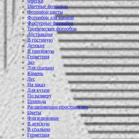
Фрески
Цветные фотообои
Фотообои цветы
Фотообои для ванной
Фактурные фотообои
Тропические фотообои
Абстракция
В гостиную
Детские
В прихожую
Геометрия
Зал
Для спальни
Камень
Лес
На заказ
Для кухни
По размеру
Природа
Расширяющие пространство
Цветы
Флизелиновые
В детскую
В спальню
Геометрия