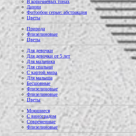
В коричневых тонах
Линии
Фотообои серые: абстракция
Цветы
Природа
Флизелиновые
Цветы
Для девочки
Для девочки от 5 лет
Для мальчика
Для спальни
С картой мира
Для малыша
Бесшовные
Флизелиновые
Флизелиновые
Цветы
Моющиеся
С виноградом
Современные
Флизелиновые