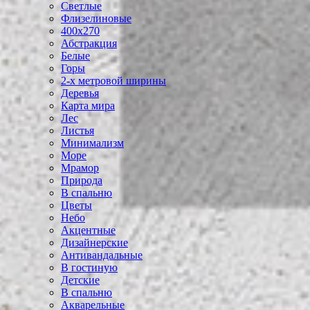
Светлые
Флизелиновые
400х270
Абстракция
Белые
Горы
2-х метровой ширины
Деревья
Карта мира
Лес
Листья
Минимализм
Море
Мрамор
Природа
В спальню
Цветы
Небо
Акцентные
Дизайнерские
Антивандальные
В гостиную
Детские
В спальню
Акварельные