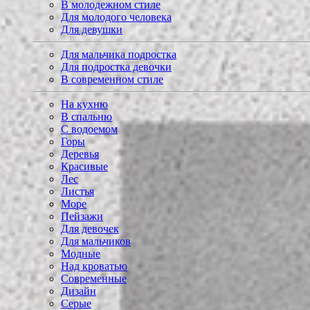
В молодежном стиле
Для молодого человека
Для девушки
Для мальчика подростка
Для подростка девочки
В современном стиле
На кухню
В спальню
С водоемом
Горы
Деревья
Красивые
Лес
Листья
Море
Пейзажи
Для девочек
Для мальчиков
Модные
Над кроватью
Современные
Дизайн
Серые