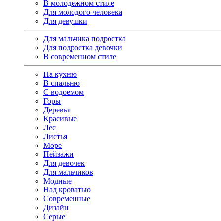
В молодежном стиле
Для молодого человека
Для девушки
Для мальчика подростка
Для подростка девочки
В современном стиле
На кухню
В спальню
С водоемом
Горы
Деревья
Красивые
Лес
Листья
Море
Пейзажи
Для девочек
Для мальчиков
Модные
Над кроватью
Современные
Дизайн
Серые