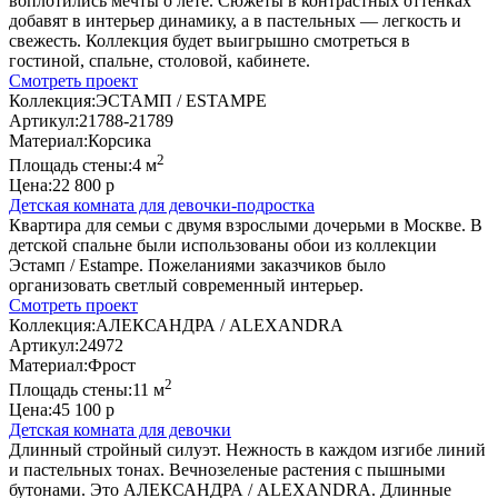
воплотились мечты о лете. Сюжеты в контрастных оттенках
добавят в интерьер динамику, а в пастельных — легкость и
свежесть. Коллекция будет выигрышно смотреться в
гостиной, спальне, столовой, кабинете.
Смотреть проект
Коллекция:
ЭСТАМП / ESTAMPE
Артикул:
21788-21789
Материал:
Корсика
2
Площадь стены:
4 м
Цена:
22 800 р
Детская комната для девочки-подростка
Квартира для семьи с двумя взрослыми дочерьми в Москве. В
детской спальне были использованы обои из коллекции
Эстамп / Estampe. Пожеланиями заказчиков было
организовать светлый современный интерьер.
Смотреть проект
Коллекция:
АЛЕКСАНДРА / ALEXANDRA
Артикул:
24972
Материал:
Фрост
2
Площадь стены:
11 м
Цена:
45 100 р
Детская комната для девочки
Длинный стройный силуэт. Нежность в каждом изгибе линий
и пастельных тонах. Вечнозеленые растения с пышными
бутонами. Это АЛЕКСАНДРА / ALEXANDRA. Длинные