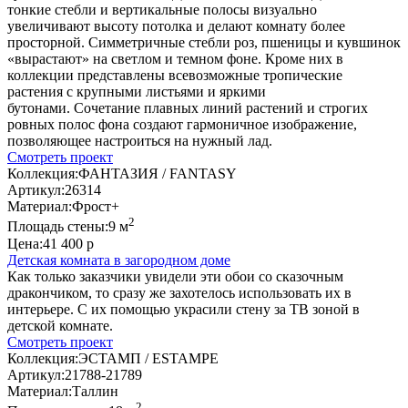
тонкие стебли и вертикальные полосы визуально
увеличивают высоту потолка и делают комнату более
просторной. Симметричные стебли роз, пшеницы и кувшинок
«вырастают» на светлом и темном фоне. Кроме них в
коллекции представлены всевозможные тропические
растения с крупными листьями и яркими
бутонами. Сочетание плавных линий растений и строгих
ровных полос фона создают гармоничное изображение,
позволяющее настроиться на нужный лад.
Смотреть проект
Коллекция:
ФАНТАЗИЯ / FANTASY
Артикул:
26314
Материал:
Фрост+
2
Площадь стены:
9 м
Цена:
41 400 р
Детская комната в загородном доме
Как только заказчики увидели эти обои со сказочным
дракончиком, то сразу же захотелось использовать их в
интерьере. С их помощью украсили стену за ТВ зоной в
детской комнате.
Смотреть проект
Коллекция:
ЭСТАМП / ESTAMPE
Артикул:
21788-21789
Материал:
Таллин
2