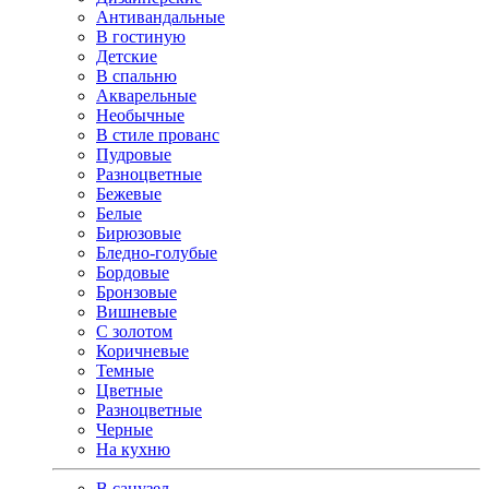
Антивандальные
В гостиную
Детские
В спальню
Акварельные
Необычные
В стиле прованс
Пудровые
Разноцветные
Бежевые
Белые
Бирюзовые
Бледно-голубые
Бордовые
Бронзовые
Вишневые
С золотом
Коричневые
Темные
Цветные
Разноцветные
Черные
На кухню
В санузел