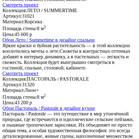
Смотреть проект
Коллекция:
ЛЕТО / SUMMERTIME
Артикул:
31021
Материал:
Корсика
2
Площадь стены:
8 м
Цена:
45 600 р
Обои Лето / Summertime в дизайне спальни
Яркие краски и буйная растительность — в этой коллекции
воплотились мечты о лете.Сюжеты в контрастных оттенках
добавят в интерьер динамику, а в пастельных — легкость и
свежесть. Коллекция будет выигрышно смотреться в
гостиной, спальне, столовой, кабинете.
Смотреть проект
Коллекция:
ПАСТОРАЛЬ / PASTORALE
Артикул:
31320
Материал:
Лион+
2
Площадь стены:
8 м
Цена:
43 200 р
Обои Пастораль / Pastorale в дизайне кухни
Пастораль / Pastorale — это путешествие в мир утончённой
природы, где встречаются и идиллические сельские пейзажи,
и пышные тропические зарисовки. Их объединяет не просто
общая тема, а особая художественная философия: это всегда
детализированные, живые сцены, наполненные множеством