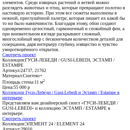
элементов. Среди изящных растений и ветвей можно
разглядеть животных и птиц, которые превращают полотно в
настоящую историю. При этом все сюжеты выполнены в
нежной, приглушённой палитре, которая лишает их какой бы
то ни было навязчивости. Благодаря этому, обои создают
одновременно целостный, гармоничный и спокойный фон, а
при внимательном взгляде раскрывают сложный,
многослойный мир с бесконечным количеством деталей для
созерцания, даря интерьеру глубину, изящество и чувство
умиротворённого открытия.
Смотреть проект
Коллекция:
ГУСИ-ЛЕБЕДИ / GUSI-LEBEDI, ЭСТАМП /
ESTAMPE
Артикул:
24737, 21762
Материал:
Синтеко+
2
Площадь стены:
11 м
Цена:
55 000 р
Коллекции Гуси-Лебеди / Gusi-Lebedi и Эстамп / Estampe в
интерьере
Представляем вам дизайнерский сингл «ГУСИ-ЛЕБЕДИ /
GUSI-LEBEDI» и коллекцию ЭСТАМП / ESTAMPE в
интерьере.
Смотреть проект
Коллекция:
ЭЛЕМЕНТ 24 / ELEMENT 24
Артикул:
29016