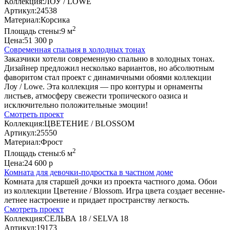
Коллекция:
ЛОУ / LOWE
Артикул:
24538
Материал:
Корсика
2
Площадь стены:
9 м
Цена:
51 300 р
Современная спальня в холодных тонах
Заказчики хотели современную спальню в холодных тонах.
Дизайнер предложил несколько вариантов, но абсолютным
фаворитом стал проект с динамичными обоями коллекции
Лоу / Lowe. Эта коллекция — про контуры и орнаменты
листьев, атмосферу свежести тропического оазиса и
исключительно положительные эмоции!
Смотреть проект
Коллекция:
ЦВЕТЕНИЕ / BLOSSOM
Артикул:
25550
Материал:
Фрост
2
Площадь стены:
6 м
Цена:
24 600 р
Комната для девочки-подростка в частном доме
Комната для старшей дочки из проекта частного дома. Обои
из коллекции Цветение / Blossom. Игра цвета создает весенне-
летнее настроение и придает пространству легкость.
Смотреть проект
Коллекция:
СЕЛЬВА 18 / SELVA 18
Артикул:
19173