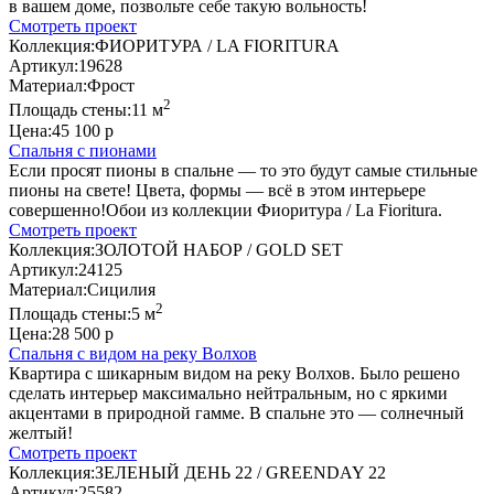
в вашем доме, позвольте себе такую вольность!
Смотреть проект
Коллекция:
ФИОРИТУРА / LA FIORITURA
Артикул:
19628
Материал:
Фрост
2
Площадь стены:
11 м
Цена:
45 100 р
Спальня с пионами
Если просят пионы в спальне — то это будут самые стильные
пионы на свете! Цвета, формы — всё в этом интерьере
совершенно!Обои из коллекции Фиоритура / La Fioritura.
Смотреть проект
Коллекция:
ЗОЛОТОЙ НАБОР / GOLD SET
Артикул:
24125
Материал:
Сицилия
2
Площадь стены:
5 м
Цена:
28 500 р
Спальня с видом на реку Волхов
Квартира с шикарным видом на реку Волхов. Было решено
сделать интерьер максимально нейтральным, но с яркими
акцентами в природной гамме. В спальне это — солнечный
желтый!
Смотреть проект
Коллекция:
ЗЕЛЕНЫЙ ДЕНЬ 22 / GREENDAY 22
Артикул:
25582