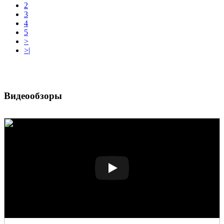
2
3
4
5
>
>|
Видеообзоры