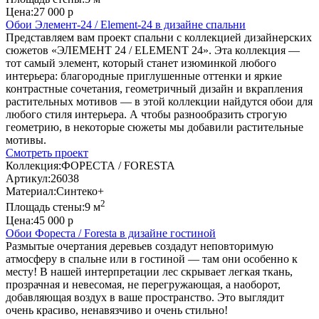
Цена:
27 000 р
Обои Элемент-24 / Element-24 в дизайне спальни
Представляем вам проект спальни с коллекцией дизайнерских
сюжетов «ЭЛЕМЕНТ 24 / ELEMENT 24». Эта коллекция —
тот самый элемент, который станет изюминкой любого
интерьера: благородные приглушенные оттенки и яркие
контрастные сочетания, геометричный дизайн и вкрапления
растительных мотивов — в этой коллекции найдутся обои для
любого стиля интерьера. А чтобы разнообразить строгую
геометрию, в некоторые сюжеты мы добавили растительные
мотивы.
Смотреть проект
Коллекция:
ФОРЕСТА / FORESTA
Артикул:
26038
Материал:
Синтеко+
2
Площадь стены:
9 м
Цена:
45 000 р
Обои Фореста / Foresta в дизайне гостиной
Размытые очертания деревьев создадут неповторимую
атмосферу в спальне или в гостиной — там они особенно к
месту! В нашей интерпретации лес скрывает легкая ткань,
прозрачная и невесомая, не перегружающая, а наоборот,
добавляющая воздух в ваше пространство. Это выглядит
очень красиво, ненавязчиво и очень стильно!