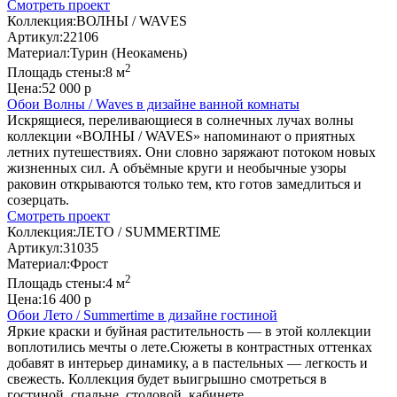
Смотреть проект
Коллекция:
ВОЛНЫ / WAVES
Артикул:
22106
Материал:
Турин (Неокамень)
2
Площадь стены:
8 м
Цена:
52 000 р
Обои Волны / Waves в дизайне ванной комнаты
Искрящиеся, переливающиеся в солнечных лучах волны
коллекции «ВОЛНЫ / WAVES» напоминают о приятных
летних путешествиях. Они словно заряжают потоком новых
жизненных сил. А объёмные круги и необычные узоры
раковин открываются только тем, кто готов замедлиться и
созерцать.
Смотреть проект
Коллекция:
ЛЕТО / SUMMERTIME
Артикул:
31035
Материал:
Фрост
2
Площадь стены:
4 м
Цена:
16 400 р
Обои Лето / Summertime в дизайне гостиной
Яркие краски и буйная растительность — в этой коллекции
воплотились мечты о лете.Сюжеты в контрастных оттенках
добавят в интерьер динамику, а в пастельных — легкость и
свежесть. Коллекция будет выигрышно смотреться в
гостиной, спальне, столовой, кабинете.