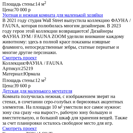
2
Площадь стены:
14 м
Цена:
70 000 р
Уютная и нежная комната для маленькой хозяйки
В 2021 году студия Wall Street выпустила коллекцию ФАУНА /
FAUNA, которая полюбилась многим дизайнерам. В 2023
году герои этой коллекции возвращаются! Дизайнеры
ФАУНА ЗУМ / FAUNA ZOOM уделили внимание каждому
животному: здесь в полной красе показаны изящные
фламинго, непосредственные зебры, статные пернатые и
многие другие персонажи.
Смотреть проект
Коллекция:
ФАУНА / FAUNA
Артикул:
25219
Материал:
Юрмала
2
Площадь стены:
12 м
Цена:
39 600 р
Детская для маленького мечтателя
Комната получилась нежная, с изображением зверят на
стенах, в сочетании серо-голубых и бирюзовых акцентных
элементов. На площади 10 м² уместили все самое нужное:
зону сна сразу «на вырост», рабочую зону большую и
вместительную, и большой шкаф для хранения вещей. Также
за счет планировки осталось свободное место для игр.
Смотреть проект