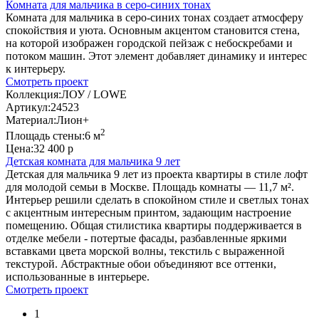
Комната для мальчика в серо-синих тонах
Комната для мальчика в серо-синих тонах создает атмосферу
спокойствия и уюта. Основным акцентом становится стена,
на которой изображен городской пейзаж с небоскребами и
потоком машин. Этот элемент добавляет динамику и интерес
к интерьеру.
Смотреть проект
Коллекция:
ЛОУ / LOWE
Артикул:
24523
Материал:
Лион+
2
Площадь стены:
6 м
Цена:
32 400 р
Детская комната для мальчика 9 лет
Детская для мальчика 9 лет из проекта квартиры в стиле лофт
для молодой семьи в Москве. Площадь комнаты — 11,7 м².
Интерьер решили сделать в спокойном стиле и светлых тонах
с акцентным интересным принтом, задающим настроение
помещению. Общая стилистика квартиры поддерживается в
отделке мебели - потертые фасады, разбавленные яркими
вставками цвета морской волны, текстиль с выраженной
текстурой. Абстрактные обои объединяют все оттенки,
использованные в интерьере.
Смотреть проект
1