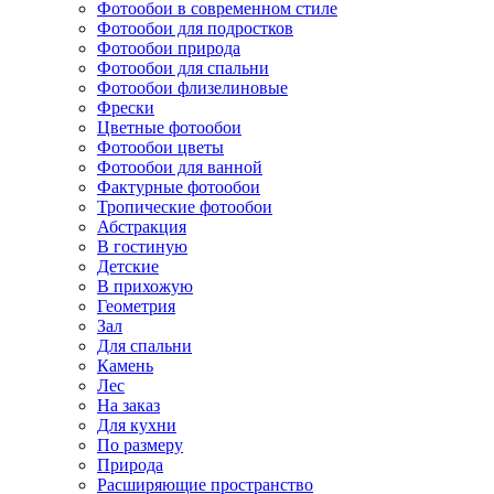
Фотообои в современном стиле
Фотообои для подростков
Фотообои природа
Фотообои для спальни
Фотообои флизелиновые
Фрески
Цветные фотообои
Фотообои цветы
Фотообои для ванной
Фактурные фотообои
Тропические фотообои
Абстракция
В гостиную
Детские
В прихожую
Геометрия
Зал
Для спальни
Камень
Лес
На заказ
Для кухни
По размеру
Природа
Расширяющие пространство