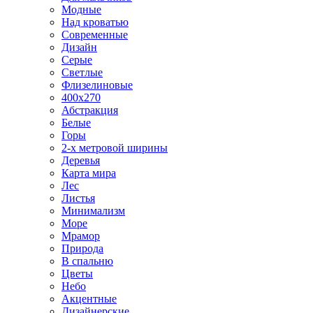
Модные
Над кроватью
Современные
Дизайн
Серые
Светлые
Флизелиновые
400х270
Абстракция
Белые
Горы
2-х метровой ширины
Деревья
Карта мира
Лес
Листья
Минимализм
Море
Мрамор
Природа
В спальню
Цветы
Небо
Акцентные
Дизайнерские