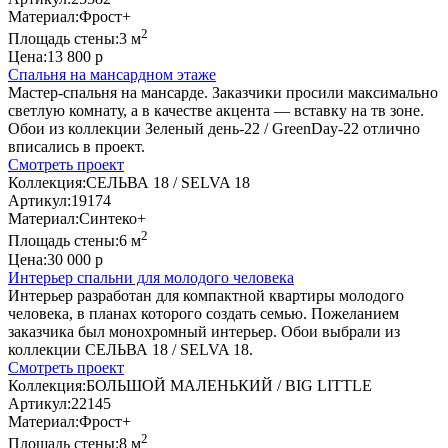
Материал:
Фрост+
2
Площадь стены:
3 м
Цена:
13 800 р
Спальня на мансардном этаже
Мастер-спальня на мансарде. Заказчики просили максимально
светлую комнату, а в качестве акцента — вставку на тв зоне.
Обои из коллекции Зеленый день-22 / GreenDay-22 отлично
вписались в проект.
Смотреть проект
Коллекция:
СЕЛЬВА 18 / SELVA 18
Артикул:
19174
Материал:
Синтеко+
2
Площадь стены:
6 м
Цена:
30 000 р
Интерьер спальни для молодого человека
Интерьер разработан для компактной квартиры молодого
человека, в планах которого создать семью. Пожеланием
заказчика был монохромный интерьер. Обои выбрали из
коллекции СЕЛЬВА 18 / SELVA 18.
Смотреть проект
Коллекция:
БОЛЬШОЙ МАЛЕНЬКИЙ / BIG LITTLE
Артикул:
22145
Материал:
Фрост+
2
Площадь стены:
8 м