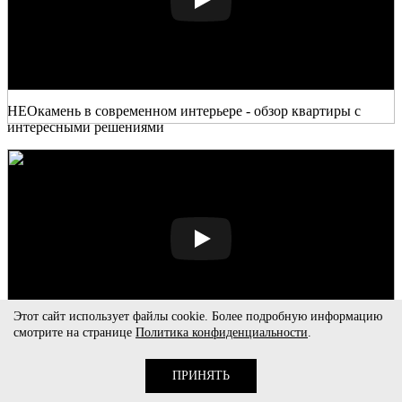
НЕОкамень в современном интерьере - обзор квартиры с
интересными решениями
Этот сайт использует файлы cookie. Более подробную информацию
смотрите на странице
Политика конфиденциальности
.
Обои из коллекции ELEGANT
в проекте Наталии
Шелковской
ПРИНЯТЬ