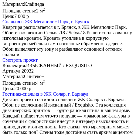
Материал:
Клайпеда
2
Площадь стены:
2 м
Цена:
7 000 р
Спальня в ЖК Мегаполис Парк, г. Брянск
Квартира располагается в г. Брянск, в ЖК Мегаполис Парк.
Обои из коллекции Сельва-18 / Selva-18 были использованы у
изголовья кровати. Кровать утоплена в корпусную
встроенную мебель и само изголовье обрамлено в дереве.
Обои выделяют эту зону и разбавляют основной оттенок
спальни.
Смотреть проект
Коллекция:
ИЗЫСКАННЫЙ / EXQUISITO
Артикул:
20932
Материал:
Синтеко+
2
Площадь стены:
4 м
Цена:
20 000 р
Гостиная-спальня в ЖК Солар, г. Барнаул
Дизайн-проект гостиной-спальни в ЖК Солар в г. Барнаул.
Обои из коллекции Изысканный / Exquisito. Эта коллекция
дизайнерских принтов — будто райская птица в вашем доме.
Каждый найдет там что-то по душе — мраморные фактуры в
сочетании с флористикой внесут в интерьер изысканность и
природную утонченность. Кто сказал, что мраморным может
быть только пол? Стены тоже достойны стать ярким акцентом