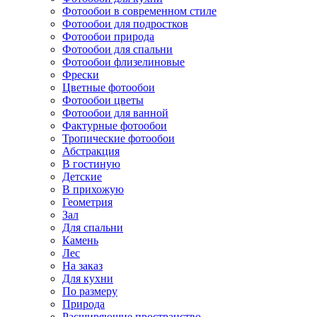
Фотообои в современном стиле
Фотообои для подростков
Фотообои природа
Фотообои для спальни
Фотообои флизелиновые
Фрески
Цветные фотообои
Фотообои цветы
Фотообои для ванной
Фактурные фотообои
Тропические фотообои
Абстракция
В гостиную
Детские
В прихожую
Геометрия
Зал
Для спальни
Камень
Лес
На заказ
Для кухни
По размеру
Природа
Расширяющие пространство