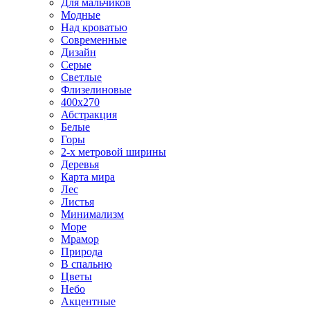
Для мальчиков
Модные
Над кроватью
Современные
Дизайн
Серые
Светлые
Флизелиновые
400х270
Абстракция
Белые
Горы
2-х метровой ширины
Деревья
Карта мира
Лес
Листья
Минимализм
Море
Мрамор
Природа
В спальню
Цветы
Небо
Акцентные