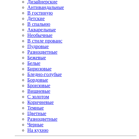
Дизайнерские
Антивандальные
В гостиную
Детские
В спальню
Акварельные
Необычные
В стиле прованс
Пудровые
Разноцветные
Бежевые
Белые
Бирюзовые
Бледно-голубые
Бордовые
Бронзовые
Вишневые
С золотом
Коричневые
Темные
Цветные
Разноцветные
Черные
На кухню