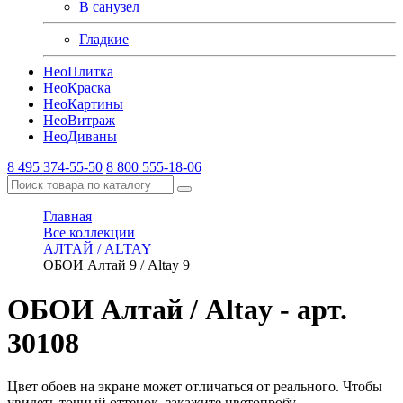
В санузел
Гладкие
Нео
Плитка
Нео
Краска
Нео
Картины
Нео
Витраж
Нео
Диваны
8 495 374-55-50
8 800 555-18-06
Главная
Все коллекции
АЛТАЙ / ALTAY
ОБОИ Алтай 9 / Altay 9
ОБОИ Алтай / Altay
- арт.
30108
Цвет обоев на экране может отличаться от реального. Чтобы
увидеть точный оттенок, закажите цветопробу.