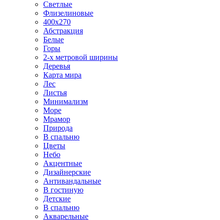
Светлые
Флизелиновые
400х270
Абстракция
Белые
Горы
2-х метровой ширины
Деревья
Карта мира
Лес
Листья
Минимализм
Море
Мрамор
Природа
В спальню
Цветы
Небо
Акцентные
Дизайнерские
Антивандальные
В гостиную
Детские
В спальню
Акварельные