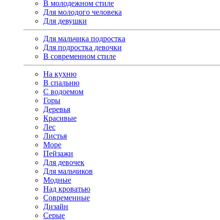
В молодежном стиле
Для молодого человека
Для девушки
Для мальчика подростка
Для подростка девочки
В современном стиле
На кухню
В спальню
С водоемом
Горы
Деревья
Красивые
Лес
Листья
Море
Пейзажи
Для девочек
Для мальчиков
Модные
Над кроватью
Современные
Дизайн
Серые