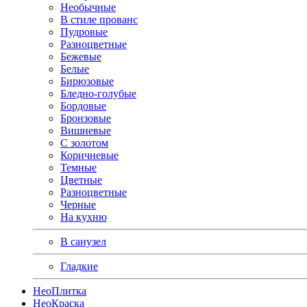
Необычные
В стиле прованс
Пудровые
Разноцветные
Бежевые
Белые
Бирюзовые
Бледно-голубые
Бордовые
Бронзовые
Вишневые
С золотом
Коричневые
Темные
Цветные
Разноцветные
Черные
На кухню
В санузел
Гладкие
Нео
Плитка
Нео
Краска