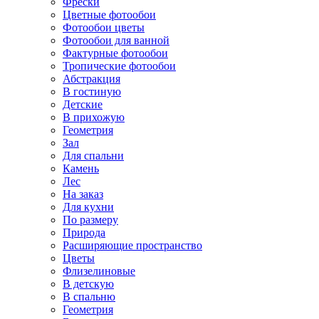
Фрески
Цветные фотообои
Фотообои цветы
Фотообои для ванной
Фактурные фотообои
Тропические фотообои
Абстракция
В гостиную
Детские
В прихожую
Геометрия
Зал
Для спальни
Камень
Лес
На заказ
Для кухни
По размеру
Природа
Расширяющие пространство
Цветы
Флизелиновые
В детскую
В спальню
Геометрия