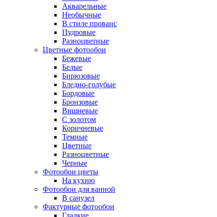
Акварельные
Необычные
В стиле прованс
Пудровые
Разноцветные
Цветные фотообои
Бежевые
Белые
Бирюзовые
Бледно-голубые
Бордовые
Бронзовые
Вишневые
С золотом
Коричневые
Темные
Цветные
Разноцветные
Черные
Фотообои цветы
На кухню
Фотообои для ванной
В санузел
Фактурные фотообои
Гладкие