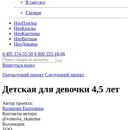
В санузел
Гладкие
Нео
Плитка
Нео
Краска
Нео
Картины
Нео
Витраж
Нео
Диваны
8 495 374-55-50
8 800 555-18-06
Вернуться назад
Предыдущий проект
Следующий проект
Детская для девочки 4,5 лет
Автор проекта:
Вольнова Екатерина
Контакты автора:
@volnova_ekaterina
Коллекция:
ZOO