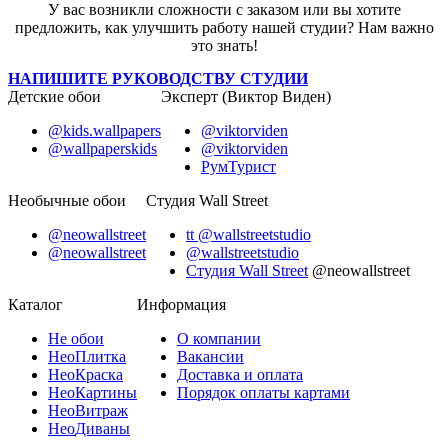
У вас возникли сложности с заказом или вы хотите
предложить, как улучшить работу нашей студии? Нам важно
это знать!
НАПИШИТЕ РУКОВОДСТВУ СТУДИИ
Детские обои
Эксперт (Виктор Виден)
@kids.wallpapers
@viktorviden
@wallpaperskids
@viktorviden
РумТурист
Необычные обои
Студия Wall Street
@neowallstreet
tt @wallstreetstudio
@neowallstreet
@wallstreetstudio
Студия Wall Street
@neowallstreet
Каталог
Информация
Не
обои
О компании
Нео
Плитка
Вакансии
Нео
Краска
Доставка и оплата
Нео
Картины
Порядок оплаты картами
Нео
Витраж
Нео
Диваны