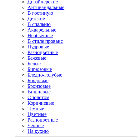
Дизайнерские
Антивандальные
В гостиную
Детские
В спальню
Акварельные
Необычные
В стиле прованс
Пудровые
Разноцветные
Бежевые
Белые
Бирюзовые
Бледно-голубые
Бордовые
Бронзовые
Вишневые
С золотом
Коричневые
Темные
Цветные
Разноцветные
Черные
На кухню