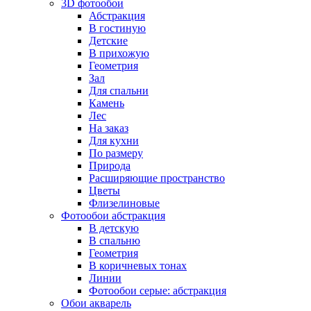
3D фотообои
Абстракция
В гостиную
Детские
В прихожую
Геометрия
Зал
Для спальни
Камень
Лес
На заказ
Для кухни
По размеру
Природа
Расширяющие пространство
Цветы
Флизелиновые
Фотообои абстракция
В детскую
В спальню
Геометрия
В коричневых тонах
Линии
Фотообои серые: абстракция
Обои акварель