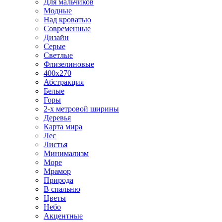
Для мальчиков
Модные
Над кроватью
Современные
Дизайн
Серые
Светлые
Флизелиновые
400х270
Абстракция
Белые
Горы
2-х метровой ширины
Деревья
Карта мира
Лес
Листья
Минимализм
Море
Мрамор
Природа
В спальню
Цветы
Небо
Акцентные