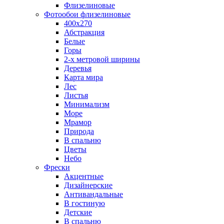
Флизелиновые
Фотообои флизелиновые
400х270
Абстракция
Белые
Горы
2-х метровой ширины
Деревья
Карта мира
Лес
Листья
Минимализм
Море
Мрамор
Природа
В спальню
Цветы
Небо
Фрески
Акцентные
Дизайнерские
Антивандальные
В гостиную
Детские
В спальню