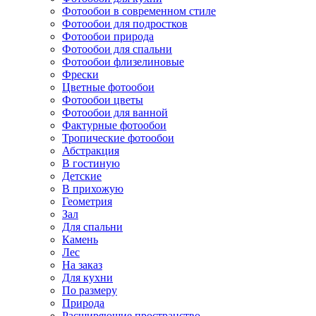
Фотообои в современном стиле
Фотообои для подростков
Фотообои природа
Фотообои для спальни
Фотообои флизелиновые
Фрески
Цветные фотообои
Фотообои цветы
Фотообои для ванной
Фактурные фотообои
Тропические фотообои
Абстракция
В гостиную
Детские
В прихожую
Геометрия
Зал
Для спальни
Камень
Лес
На заказ
Для кухни
По размеру
Природа
Расширяющие пространство