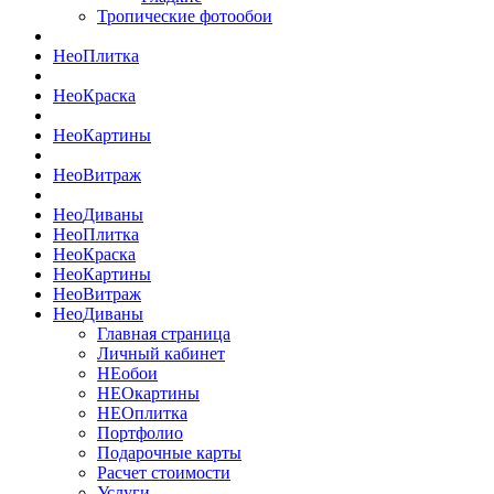
Тропические фотообои
Нео
Плитка
Нео
Краска
Нео
Картины
Нео
Витраж
Нео
Диваны
Нео
Плитка
Нео
Краска
Нео
Картины
Нео
Витраж
Нео
Диваны
Главная страница
Личный кабинет
НЕобои
НЕОкартины
НЕОплитка
Портфолио
Подарочные карты
Расчет стоимости
Услуги