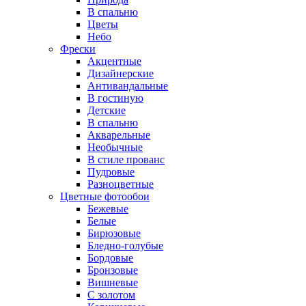
В спальню
Цветы
Небо
Фрески
Акцентные
Дизайнерские
Антивандальные
В гостиную
Детские
В спальню
Акварельные
Необычные
В стиле прованс
Пудровые
Разноцветные
Цветные фотообои
Бежевые
Белые
Бирюзовые
Бледно-голубые
Бордовые
Бронзовые
Вишневые
С золотом