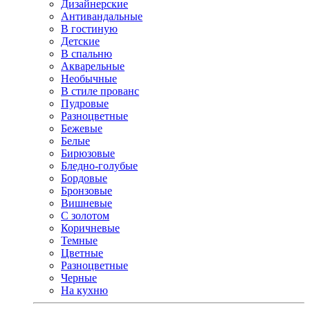
Дизайнерские
Антивандальные
В гостиную
Детские
В спальню
Акварельные
Необычные
В стиле прованс
Пудровые
Разноцветные
Бежевые
Белые
Бирюзовые
Бледно-голубые
Бордовые
Бронзовые
Вишневые
С золотом
Коричневые
Темные
Цветные
Разноцветные
Черные
На кухню