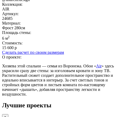
Коллекция:
AIR
Артикул:
24685
Материал:
Фрост 280см
Площадь cтены:
2
6 м
Стоимость:
15 600 р
Сделать расчет по своим размерам
О проекте:
Хозяева этой спальни — семья из Воронежа. Обои «
Air
» здесь
украсили сразу две стены: за изголовьем кровати и зону ТВ.
Растительный сюжет создает дополнительное пространство и
идеально вписывается в интерьер. За счет светлых тонов и
стройных форм цветов и листьев комната по-настоящему
начинает «дышать», добавляя пространству легкости и
воздушности.
Лучшие проекты
×