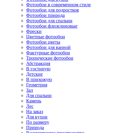
Фотообои в современном стиле
Фотообои для подростков
Фотообои природа
Фотообои для спальни
Фотообои флизелиновые
Фрески
Цветные фотообои
Фотообои цветы
Фотообои для ванной
Фактурные фотообои
Тропические фотообои
Абстракция
В гостиную
Детские
В прихожую
Геометрия
Зал
Для спальни
Камень
Лес
На заказ
Для кухни
По размеру
Природа
Расширяющие пространство