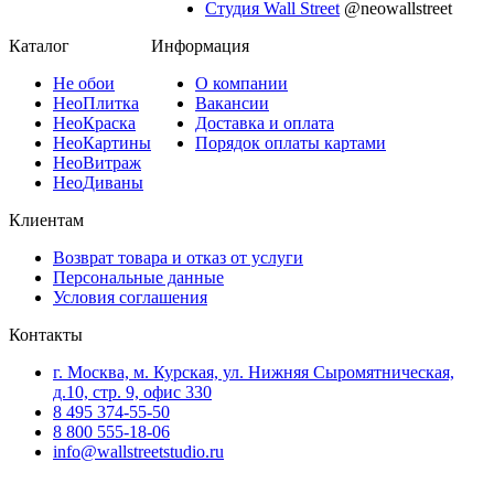
Студия Wall Street
@neowallstreet
Каталог
Информация
Не
обои
О компании
Нео
Плитка
Вакансии
Нео
Краска
Доставка и оплата
Нео
Картины
Порядок оплаты картами
Нео
Витраж
Нео
Диваны
Клиентам
Возврат товара и отказ от услуги
Персональные данные
Условия соглашения
Контакты
г. Москва, м. Курская, ул. Нижняя Сыромятническая,
д.10, стр. 9, офис 330
8 495 374-55-50
8 800 555-18-06
info@wallstreetstudio.ru