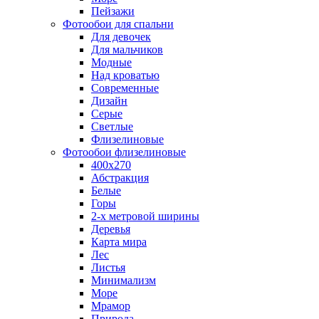
Пейзажи
Фотообои для спальни
Для девочек
Для мальчиков
Модные
Над кроватью
Современные
Дизайн
Серые
Светлые
Флизелиновые
Фотообои флизелиновые
400х270
Абстракция
Белые
Горы
2-х метровой ширины
Деревья
Карта мира
Лес
Листья
Минимализм
Море
Мрамор
Природа