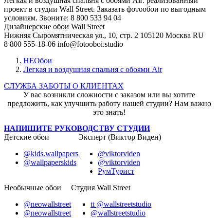
Легкая и воздушная спальня с обоями Air: реализованный
проект в студии Wall Street. Заказать фотообои по выгодным
условиям. Звоните: 8 800 533 94 04
Дизайнерские обои Wall Street
Нижняя Сыромятническая ул., 10, стр. 2
105120
Москва
RU
8 800 555-18-06
info@fotooboi.studio
НЕОбои
Легкая и воздушная спальня с обоями Air
СЛУЖБА ЗАБОТЫ О КЛИЕНТАХ
У вас возникли сложности с заказом или вы хотите
предложить, как улучшить работу нашей студии? Нам важно
это знать!
НАПИШИТЕ РУКОВОДСТВУ СТУДИИ
Детские обои
Эксперт (Виктор Виден)
@kids.wallpapers
@viktorviden
@wallpaperskids
@viktorviden
РумТурист
Необычные обои
Студия Wall Street
@neowallstreet
tt @wallstreetstudio
@neowallstreet
@wallstreetstudio