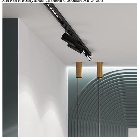
Легкая и воздушная спальня с обоями Air
24685