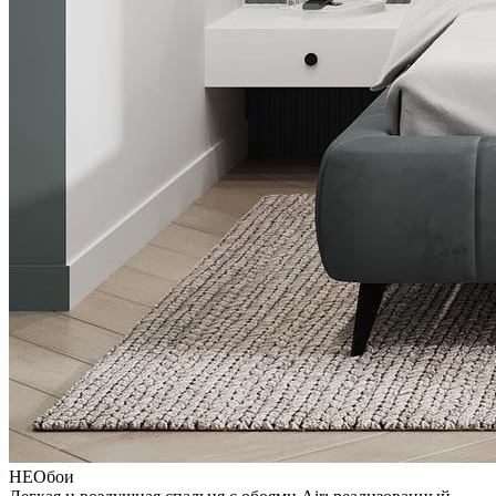
НЕОбои