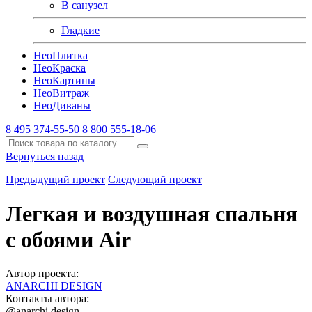
В санузел
Гладкие
Нео
Плитка
Нео
Краска
Нео
Картины
Нео
Витраж
Нео
Диваны
8 495 374-55-50
8 800 555-18-06
Вернуться назад
Предыдущий проект
Следующий проект
Легкая и воздушная спальня
с обоями Air
Автор проекта:
ANARCHI DESIGN
Контакты автора:
@anarchi.design