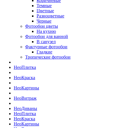
Коричневые
Темные
Цветные
Разноцветные
Черные
Фотообои цветы
На кухню
Фотообои для ванной
В санузел
Фактурные фотообои
Гладкие
Тропические фотообои
Нео
Плитка
Нео
Краска
Нео
Картины
Нео
Витраж
Нео
Диваны
Нео
Плитка
Нео
Краска
Нео
Картины