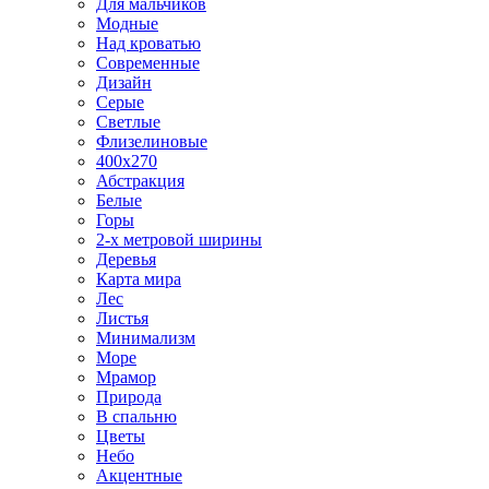
Для мальчиков
Модные
Над кроватью
Современные
Дизайн
Серые
Светлые
Флизелиновые
400х270
Абстракция
Белые
Горы
2-х метровой ширины
Деревья
Карта мира
Лес
Листья
Минимализм
Море
Мрамор
Природа
В спальню
Цветы
Небо
Акцентные