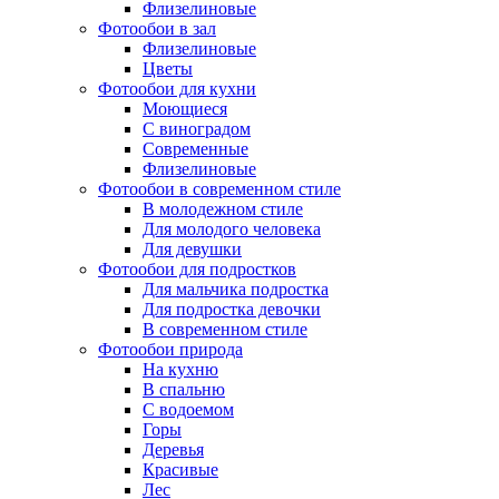
Флизелиновые
Фотообои в зал
Флизелиновые
Цветы
Фотообои для кухни
Моющиеся
С виноградом
Современные
Флизелиновые
Фотообои в современном стиле
В молодежном стиле
Для молодого человека
Для девушки
Фотообои для подростков
Для мальчика подростка
Для подростка девочки
В современном стиле
Фотообои природа
На кухню
В спальню
С водоемом
Горы
Деревья
Красивые
Лес