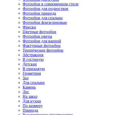
Фотообои в современном стиле
Фотообои для подростков
Фотообои природа
Фотообои для спальни
Фотообои флизелиновые
Фрески
Цветные фотообои
Фотообои цветы
Фотообои для ванной
Фактурные фотообои
Тропические фотообои
Абстракция
В гостиную
Детские
В прихожую
Геометрия
Зал
Для спальни
Камень
Лес
На заказ
Для кухни
По размеру
Природа
Расширяющие пространство