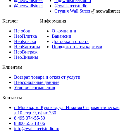
@neowallstreet
tt @wallstreetstudio
@neowallstreet
@wallstreetstudio
Студия Wall Street
@neowallstreet
Каталог
Информация
Не
обои
О компании
Нео
Плитка
Вакансии
Нео
Краска
Доставка и оплата
Нео
Картины
Порядок оплаты картами
Нео
Витраж
Нео
Диваны
Клиентам
Возврат товара и отказ от услуги
Персональные данные
Условия соглашения
Контакты
г. Москва, м. Курская, ул. Нижняя Сыромятническая,
д.10, стр. 9, офис 330
8 495 374-55-50
8 800 555-18-06
info@wallstreetstudio.ru