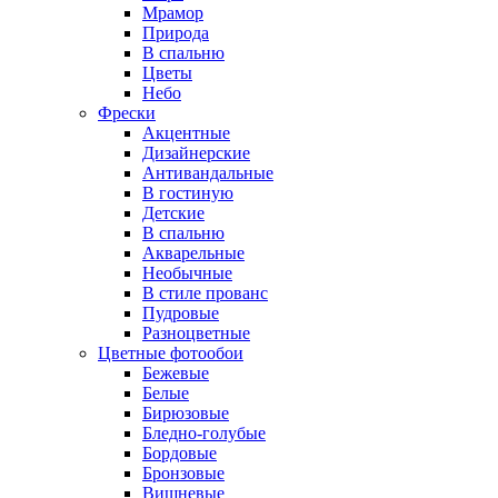
Мрамор
Природа
В спальню
Цветы
Небо
Фрески
Акцентные
Дизайнерские
Антивандальные
В гостиную
Детские
В спальню
Акварельные
Необычные
В стиле прованс
Пудровые
Разноцветные
Цветные фотообои
Бежевые
Белые
Бирюзовые
Бледно-голубые
Бордовые
Бронзовые
Вишневые