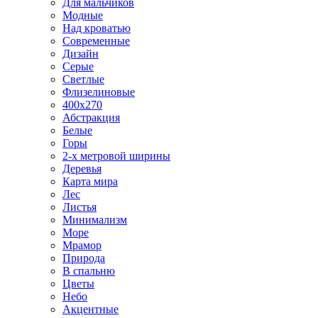
Для мальчиков
Модные
Над кроватью
Современные
Дизайн
Серые
Светлые
Флизелиновые
400х270
Абстракция
Белые
Горы
2-х метровой ширины
Деревья
Карта мира
Лес
Листья
Минимализм
Море
Мрамор
Природа
В спальню
Цветы
Небо
Акцентные