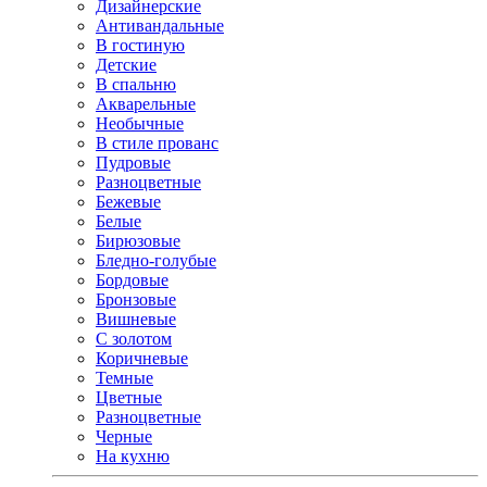
Дизайнерские
Антивандальные
В гостиную
Детские
В спальню
Акварельные
Необычные
В стиле прованс
Пудровые
Разноцветные
Бежевые
Белые
Бирюзовые
Бледно-голубые
Бордовые
Бронзовые
Вишневые
С золотом
Коричневые
Темные
Цветные
Разноцветные
Черные
На кухню