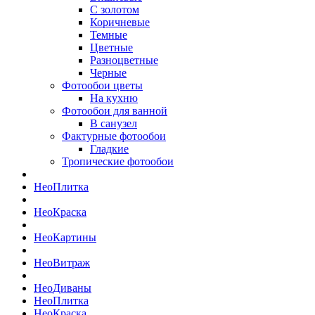
С золотом
Коричневые
Темные
Цветные
Разноцветные
Черные
Фотообои цветы
На кухню
Фотообои для ванной
В санузел
Фактурные фотообои
Гладкие
Тропические фотообои
Нео
Плитка
Нео
Краска
Нео
Картины
Нео
Витраж
Нео
Диваны
Нео
Плитка
Нео
Краска