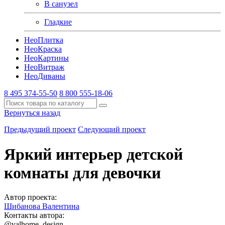
В санузел
Гладкие
Нео
Плитка
Нео
Краска
Нео
Картины
Нео
Витраж
Нео
Диваны
8 495 374-55-50
8 800 555-18-06
Вернуться назад
Предыдущий проект
Следующий проект
Яркий интерьер детской
комнаты для девочки
Автор проекта:
Шибанова Валентина
Контакты автора:
@valhome_design