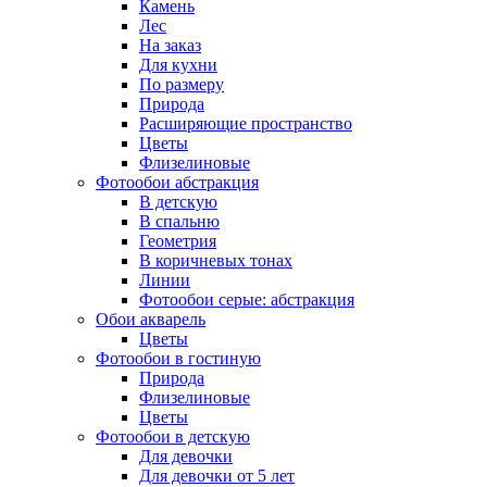
Камень
Лес
На заказ
Для кухни
По размеру
Природа
Расширяющие пространство
Цветы
Флизелиновые
Фотообои абстракция
В детскую
В спальню
Геометрия
В коричневых тонах
Линии
Фотообои серые: абстракция
Обои акварель
Цветы
Фотообои в гостиную
Природа
Флизелиновые
Цветы
Фотообои в детскую
Для девочки
Для девочки от 5 лет