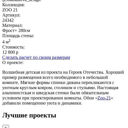
Коллекция:
ZOO 21
Артикул:
24342
Материал:
Фрост+ 280см
Площадь cтены:
2
4 м
Стоимость:
12 800 р
Сделать расчет по своим размерам
О проекте:
Волшебная детская из проекта на Героев Отечества. Хороший
пример размещения всего необходимого в небольшой
комнате. Мягкие формы спинки дивана перекликаются с
уютным круглым ковром, столиком и стульями. Настоящая
альпинистская и шведская стенки были обязательным
условием при проектировании комнаты. Обои «
Zoo-21
»
добавили помещению уюта и динамики.
Лучшие проекты
×