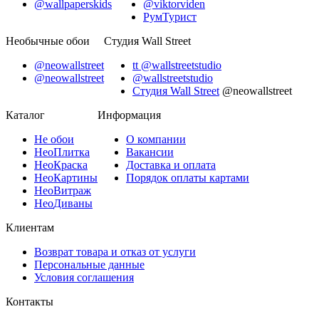
@wallpaperskids
@viktorviden
РумТурист
Необычные обои
Студия Wall Street
@neowallstreet
tt @wallstreetstudio
@neowallstreet
@wallstreetstudio
Студия Wall Street
@neowallstreet
Каталог
Информация
Не
обои
О компании
Нео
Плитка
Вакансии
Нео
Краска
Доставка и оплата
Нео
Картины
Порядок оплаты картами
Нео
Витраж
Нео
Диваны
Клиентам
Возврат товара и отказ от услуги
Персональные данные
Условия соглашения
Контакты