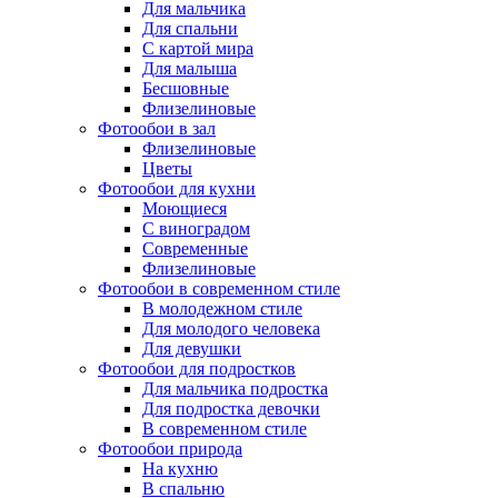
Для мальчика
Для спальни
С картой мира
Для малыша
Бесшовные
Флизелиновые
Фотообои в зал
Флизелиновые
Цветы
Фотообои для кухни
Моющиеся
С виноградом
Современные
Флизелиновые
Фотообои в современном стиле
В молодежном стиле
Для молодого человека
Для девушки
Фотообои для подростков
Для мальчика подростка
Для подростка девочки
В современном стиле
Фотообои природа
На кухню
В спальню