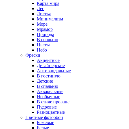
Карта мира
Лес
Листья
Минимализм
Море
Мрамор
Природа
В спальню
Цветы
Небо
Фрески
Акцентные
Дизайнерские
Антивандальные
В гостиную
Детские
В спальню
Акварельные
Необычные
В стиле прованс
Пудровые
Разноцветные
Цветные фотообои
Бежевые
Белые