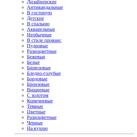
Дизайнерские
Антивандальные
В гостиную
Детские
В спальню
Акварельные
Необычные
В стиле прованс
Пудровые
Разноцветные
Бежевые
Белые
Бирюзовые
Бледно-голубые
Бордовые
Бронзовые
Вишневые
С золотом
Коричневые
Темные
Цветные
Разноцветные
Черные
На кухню