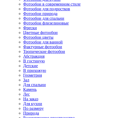
Фотообои в современном стиле
Фотообои для подростков
Фотообои природа
Фотообои для спальни
Фотообои флизелиновые
Фрески
Цветные фотообои
Фотообои цветы
Фотообои для ванной
Фактурные фотообои
Тропические фотообои
Абстракция
В гостиную
Детские
В прихожую
Геометрия
Зал
Для спальни
Камень
Лес
На заказ
Для кухни
По размеру
Природа
Расширяющие пространство