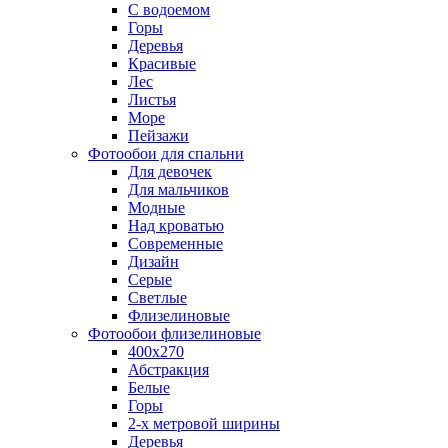
С водоемом
Горы
Деревья
Красивые
Лес
Листья
Море
Пейзажи
Фотообои для спальни
Для девочек
Для мальчиков
Модные
Над кроватью
Современные
Дизайн
Серые
Светлые
Флизелиновые
Фотообои флизелиновые
400х270
Абстракция
Белые
Горы
2-х метровой ширины
Деревья