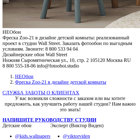
НЕОбои
Фреска Zoo-21 в дизайне детской комнаты: реализованный
проект в студии Wall Street. Заказать фотообои по выгодным
условиям. Звоните: 8 800 533 94 04
Дизайнерские обои Wall Street
Нижняя Сыромятническая ул., 10, стр. 2
105120
Москва
RU
8 800 555-18-06
info@fotooboi.studio
НЕОбои
Фреска Zoo-21 в дизайне детской комнаты
СЛУЖБА ЗАБОТЫ О КЛИЕНТАХ
У вас возникли сложности с заказом или вы хотите
предложить, как улучшить работу нашей студии? Нам важно
это знать!
НАПИШИТЕ РУКОВОДСТВУ СТУДИИ
Детские обои
Эксперт (Виктор Виден)
@kids.wallpapers
@viktorviden