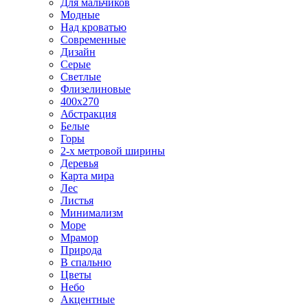
Для мальчиков
Модные
Над кроватью
Современные
Дизайн
Серые
Светлые
Флизелиновые
400х270
Абстракция
Белые
Горы
2-х метровой ширины
Деревья
Карта мира
Лес
Листья
Минимализм
Море
Мрамор
Природа
В спальню
Цветы
Небо
Акцентные