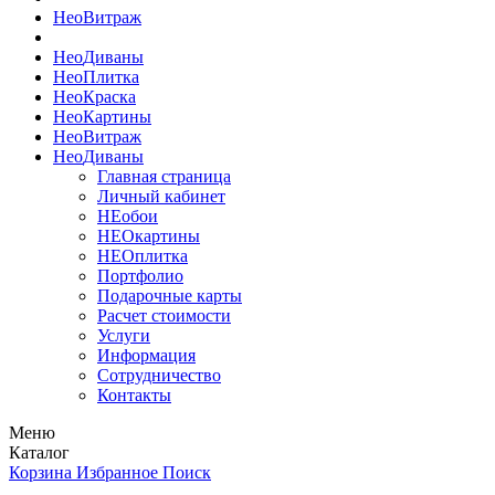
Нео
Витраж
Нео
Диваны
Нео
Плитка
Нео
Краска
Нео
Картины
Нео
Витраж
Нео
Диваны
Главная страница
Личный кабинет
НЕобои
НЕОкартины
НЕОплитка
Портфолио
Подарочные карты
Расчет стоимости
Услуги
Информация
Сотрудничество
Контакты
Меню
Каталог
Корзина
Избранное
Поиск