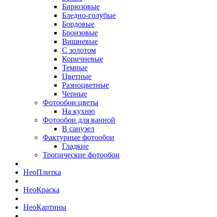
Бирюзовые
Бледно-голубые
Бордовые
Бронзовые
Вишневые
С золотом
Коричневые
Темные
Цветные
Разноцветные
Черные
Фотообои цветы
На кухню
Фотообои для ванной
В санузел
Фактурные фотообои
Гладкие
Тропические фотообои
Нео
Плитка
Нео
Краска
Нео
Картины