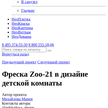
В санузел
Гладкие
Нео
Плитка
Нео
Краска
Нео
Картины
Нео
Витраж
Нео
Диваны
8 495 374-55-50
8 800 555-18-06
Вернуться назад
Предыдущий проект
Следующий проект
Фреска Zoo-21 в дизайне
детской комнаты
Автор проекта:
Михайлова Мария
Контакты автора:
@mikhailova_design