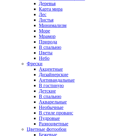
Деревья
Карта мира
Лес
Листья
Минимализм
Море
Мрамор
Природа
В спальню
Цветы
Небо
Фрески
Акцентные
Дизайнерские
Антивандальные
В гостиную
Детские
В спальню
Акварельные
Необычные
В стиле прованс
Пудровые
Разноцветные
Цветные фотообои
Бежевые