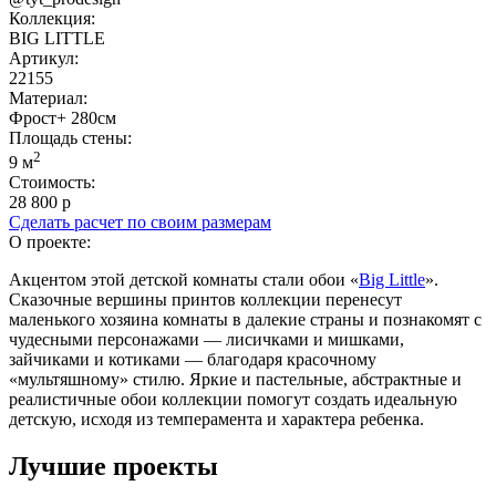
Коллекция:
BIG LITTLE
Артикул:
22155
Материал:
Фрост+ 280см
Площадь cтены:
2
9 м
Стоимость:
28 800 р
Сделать расчет по своим размерам
О проекте:
Акцентом этой детской комнаты стали обои «
Big Little
».
Сказочные вершины принтов коллекции перенесут
маленького хозяина комнаты в далекие страны и познакомят с
чудесными персонажами — лисичками и мишками,
зайчиками и котиками — благодаря красочному
«мультяшному» стилю. Яркие и пастельные, абстрактные и
реалистичные обои коллекции помогут создать идеальную
детскую, исходя из темперамента и характера ребенка.
Лучшие проекты