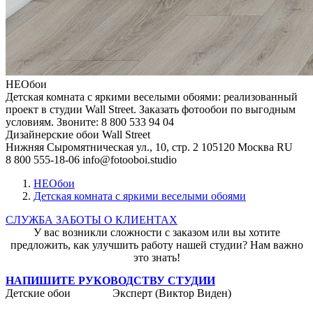
НЕОбои
Детская комната с яркими веселыми обоями: реализованный
проект в студии Wall Street. Заказать фотообои по выгодным
условиям. Звоните: 8 800 533 94 04
Дизайнерские обои Wall Street
Нижняя Сыромятническая ул., 10, стр. 2
105120
Москва
RU
8 800 555-18-06
info@fotooboi.studio
НЕОбои
Детская комната с яркими веселыми обоями
СЛУЖБА ЗАБОТЫ О КЛИЕНТАХ
У вас возникли сложности с заказом или вы хотите
предложить, как улучшить работу нашей студии? Нам важно
это знать!
НАПИШИТЕ РУКОВОДСТВУ СТУДИИ
Детские обои
Эксперт (Виктор Виден)