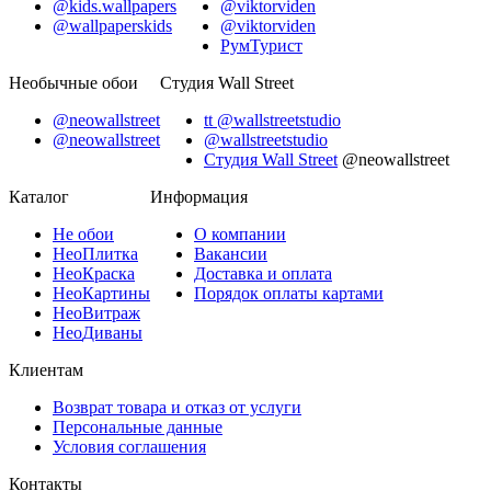
@kids.wallpapers
@viktorviden
@wallpaperskids
@viktorviden
РумТурист
Необычные обои
Студия Wall Street
@neowallstreet
tt @wallstreetstudio
@neowallstreet
@wallstreetstudio
Студия Wall Street
@neowallstreet
Каталог
Информация
Не
обои
О компании
Нео
Плитка
Вакансии
Нео
Краска
Доставка и оплата
Нео
Картины
Порядок оплаты картами
Нео
Витраж
Нео
Диваны
Клиентам
Возврат товара и отказ от услуги
Персональные данные
Условия соглашения
Контакты