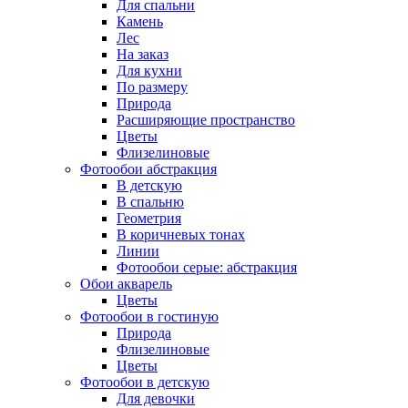
Для спальни
Камень
Лес
На заказ
Для кухни
По размеру
Природа
Расширяющие пространство
Цветы
Флизелиновые
Фотообои абстракция
В детскую
В спальню
Геометрия
В коричневых тонах
Линии
Фотообои серые: абстракция
Обои акварель
Цветы
Фотообои в гостиную
Природа
Флизелиновые
Цветы
Фотообои в детскую
Для девочки