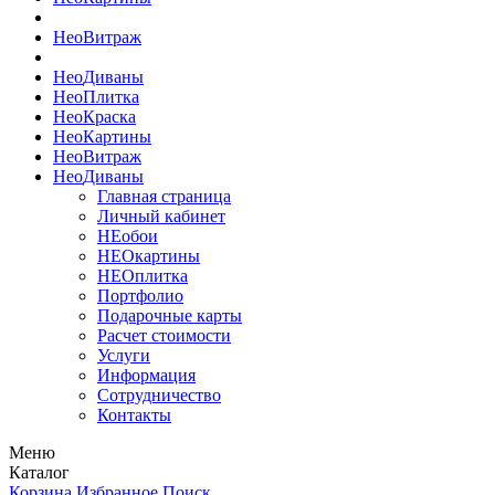
Нео
Витраж
Нео
Диваны
Нео
Плитка
Нео
Краска
Нео
Картины
Нео
Витраж
Нео
Диваны
Главная страница
Личный кабинет
НЕобои
НЕОкартины
НЕОплитка
Портфолио
Подарочные карты
Расчет стоимости
Услуги
Информация
Сотрудничество
Контакты
Меню
Каталог
Корзина
Избранное
Поиск