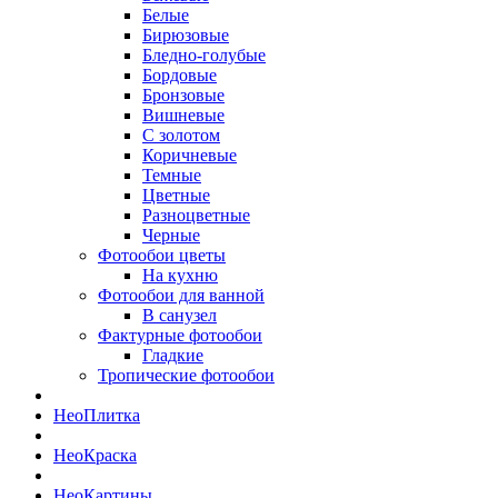
Белые
Бирюзовые
Бледно-голубые
Бордовые
Бронзовые
Вишневые
С золотом
Коричневые
Темные
Цветные
Разноцветные
Черные
Фотообои цветы
На кухню
Фотообои для ванной
В санузел
Фактурные фотообои
Гладкие
Тропические фотообои
Нео
Плитка
Нео
Краска
Нео
Картины