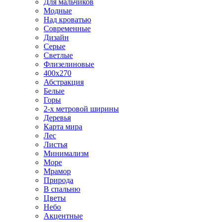
Для мальчиков
Модные
Над кроватью
Современные
Дизайн
Серые
Светлые
Флизелиновые
400х270
Абстракция
Белые
Горы
2-х метровой ширины
Деревья
Карта мира
Лес
Листья
Минимализм
Море
Мрамор
Природа
В спальню
Цветы
Небо
Акцентные