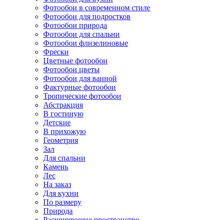
Фотообои в современном стиле
Фотообои для подростков
Фотообои природа
Фотообои для спальни
Фотообои флизелиновые
Фрески
Цветные фотообои
Фотообои цветы
Фотообои для ванной
Фактурные фотообои
Тропические фотообои
Абстракция
В гостиную
Детские
В прихожую
Геометрия
Зал
Для спальни
Камень
Лес
На заказ
Для кухни
По размеру
Природа
Расширяющие пространство