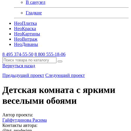
В санузел
Гладкие
Нео
Плитка
Нео
Краска
Нео
Картины
Нео
Витраж
Нео
Диваны
8 495 374-55-50
8 800 555-18-06
Вернуться назад
Предыдущий проект
Следующий проект
Детская комната с яркими
веселыми обоями
Автор проекта:
Гайфутдинова Расима
Контакты автора:
@tyt_prodesign