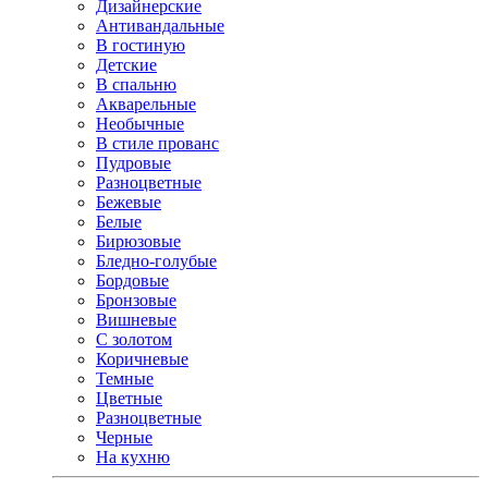
Дизайнерские
Антивандальные
В гостиную
Детские
В спальню
Акварельные
Необычные
В стиле прованс
Пудровые
Разноцветные
Бежевые
Белые
Бирюзовые
Бледно-голубые
Бордовые
Бронзовые
Вишневые
С золотом
Коричневые
Темные
Цветные
Разноцветные
Черные
На кухню