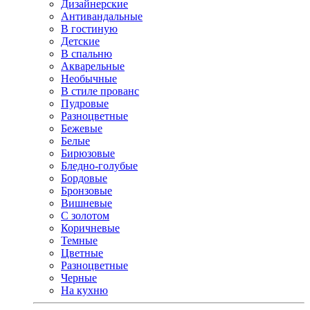
Дизайнерские
Антивандальные
В гостиную
Детские
В спальню
Акварельные
Необычные
В стиле прованс
Пудровые
Разноцветные
Бежевые
Белые
Бирюзовые
Бледно-голубые
Бордовые
Бронзовые
Вишневые
С золотом
Коричневые
Темные
Цветные
Разноцветные
Черные
На кухню