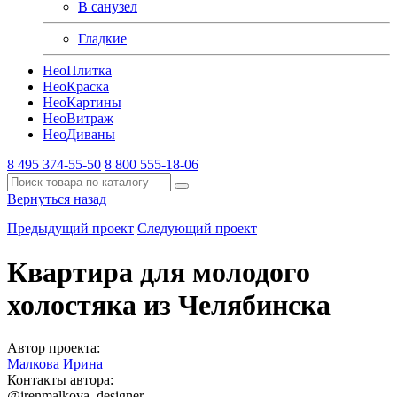
В санузел
Гладкие
Нео
Плитка
Нео
Краска
Нео
Картины
Нео
Витраж
Нео
Диваны
8 495 374-55-50
8 800 555-18-06
Вернуться назад
Предыдущий проект
Следующий проект
Квартира для молодого
холостяка из Челябинска
Автор проекта:
Малкова Ирина
Контакты автора:
@irenmalkova_designer