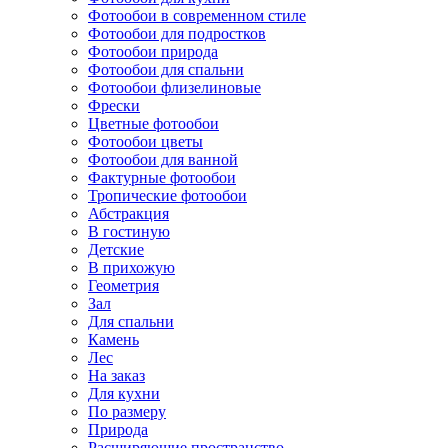
Фотообои в современном стиле
Фотообои для подростков
Фотообои природа
Фотообои для спальни
Фотообои флизелиновые
Фрески
Цветные фотообои
Фотообои цветы
Фотообои для ванной
Фактурные фотообои
Тропические фотообои
Абстракция
В гостиную
Детские
В прихожую
Геометрия
Зал
Для спальни
Камень
Лес
На заказ
Для кухни
По размеру
Природа
Расширяющие пространство