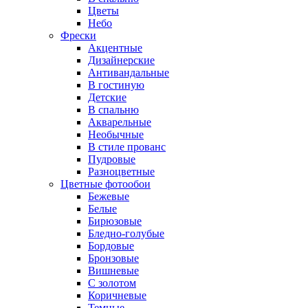
Цветы
Небо
Фрески
Акцентные
Дизайнерские
Антивандальные
В гостиную
Детские
В спальню
Акварельные
Необычные
В стиле прованс
Пудровые
Разноцветные
Цветные фотообои
Бежевые
Белые
Бирюзовые
Бледно-голубые
Бордовые
Бронзовые
Вишневые
С золотом
Коричневые
Темные