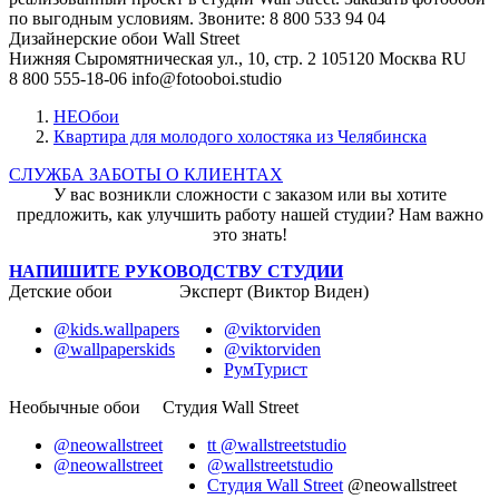
по выгодным условиям. Звоните: 8 800 533 94 04
Дизайнерские обои Wall Street
Нижняя Сыромятническая ул., 10, стр. 2
105120
Москва
RU
8 800 555-18-06
info@fotooboi.studio
НЕОбои
Квартира для молодого холостяка из Челябинска
СЛУЖБА ЗАБОТЫ О КЛИЕНТАХ
У вас возникли сложности с заказом или вы хотите
предложить, как улучшить работу нашей студии? Нам важно
это знать!
НАПИШИТЕ РУКОВОДСТВУ СТУДИИ
Детские обои
Эксперт (Виктор Виден)
@kids.wallpapers
@viktorviden
@wallpaperskids
@viktorviden
РумТурист
Необычные обои
Студия Wall Street
@neowallstreet
tt @wallstreetstudio
@neowallstreet
@wallstreetstudio
Студия Wall Street
@neowallstreet