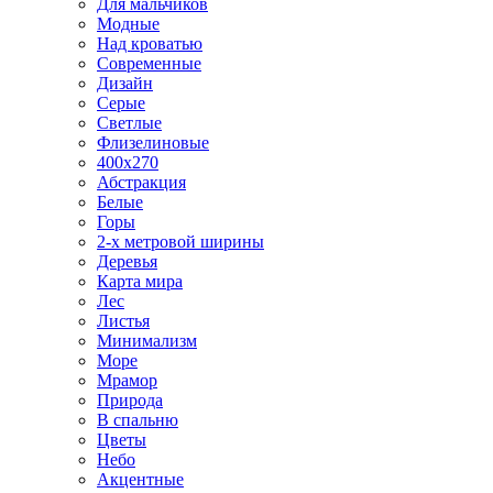
Для мальчиков
Модные
Над кроватью
Современные
Дизайн
Серые
Светлые
Флизелиновые
400х270
Абстракция
Белые
Горы
2-х метровой ширины
Деревья
Карта мира
Лес
Листья
Минимализм
Море
Мрамор
Природа
В спальню
Цветы
Небо
Акцентные