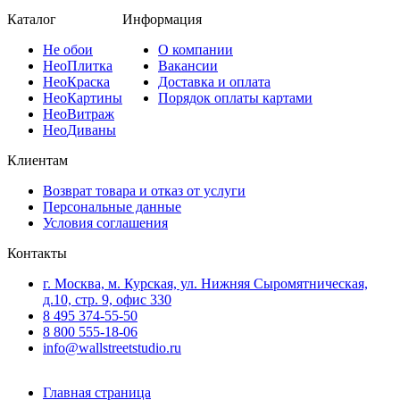
Каталог
Информация
Не
обои
О компании
Нео
Плитка
Вакансии
Нео
Краска
Доставка и оплата
Нео
Картины
Порядок оплаты картами
Нео
Витраж
Нео
Диваны
Клиентам
Возврат товара и отказ от услуги
Персональные данные
Условия соглашения
Контакты
г. Москва, м. Курская, ул. Нижняя Сыромятническая,
д.10, стр. 9, офис 330
8 495 374-55-50
8 800 555-18-06
info@wallstreetstudio.ru
Главная страница