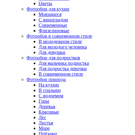
Цветы
Фотообои для кухни
Моющиеся
С виноградом
Современные
Флизелиновые
Фотообои в современном стиле
В молодежном стиле
Для молодого человека
Для девушки
Фотообои для подростков
Для мальчика подростка
Для подростка девочки
В современном стиле
Фотообои природа
На кухню
В спальню
С водоемом
Горы
Деревья
Красивые
Лес
Листья
Море
Пейзажи