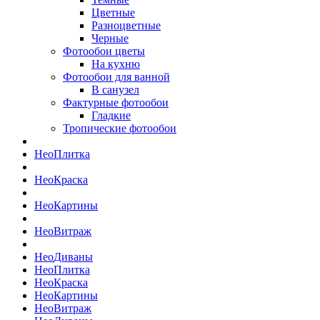
Цветные
Разноцветные
Черные
Фотообои цветы
На кухню
Фотообои для ванной
В санузел
Фактурные фотообои
Гладкие
Тропические фотообои
Нео
Плитка
Нео
Краска
Нео
Картины
Нео
Витраж
Нео
Диваны
Нео
Плитка
Нео
Краска
Нео
Картины
Нео
Витраж