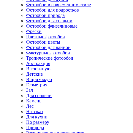
Фотообои в современном стиле
Фотообои для подростков
Фотообои природа
Фотообои для спальни
Фотообои флизелиновые
Фрески
Цветные фотообои
Фотообои цветы
Фотообои для ванной
Фактурные фотообои
Тропические фотообои
Абстракция
В гостиную
Детские
В прихожую
Геометрия
Зал
Для спальни
Камень
Лес
На заказ
Для кухни
По размеру
Природа
Расширяющие пространство