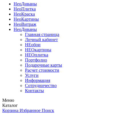
Нео
Диваны
Нео
Плитка
Нео
Краска
Нео
Картины
Нео
Витраж
Нео
Диваны
Главная страница
Личный кабинет
НЕобои
НЕОкартины
НЕОплитка
Портфолио
Подарочные карты
Расчет стоимости
Услуги
Информация
Сотрудничество
Контакты
Меню
Каталог
Корзина
Избранное
Поиск