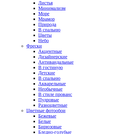
Листья
Минимализм
Море
Мрамор
Природа
В спальню
Цветы
Небо
Фрески
Акцентные
Дизайнерские
Антивандальные
В гостиную
Детские
В спальню
Акварельные
Необычные
В стиле прованс
Пудровые
Разноцветные
Цветные фотообои
Бежевые
Белые
Бирюзовые
Бледно-голубые