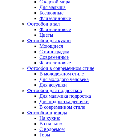
С картой мира
Для малыша
Бесшовные
Флизелиновые
Фотообои в зал
Флизелиновые
Цветы
Фотообои для кухни
Моющиеся
С виноградом
Современные
Флизелиновые
Фотообои в современном стиле
В молодежном стиле
Для молодого человека
Для девушки
Фотообои для подростков
Для мальчика подростка
Для подростка девочки
В современном стиле
Фотообои природа
На кухню
В спальню
С водоемом
Горы