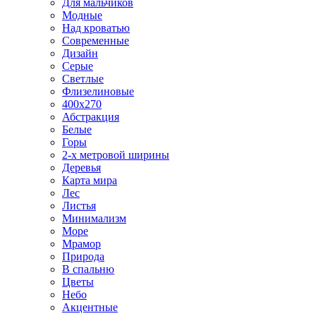
Для мальчиков
Модные
Над кроватью
Современные
Дизайн
Серые
Светлые
Флизелиновые
400х270
Абстракция
Белые
Горы
2-х метровой ширины
Деревья
Карта мира
Лес
Листья
Минимализм
Море
Мрамор
Природа
В спальню
Цветы
Небо
Акцентные