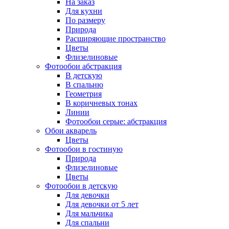
На заказ
Для кухни
По размеру
Природа
Расширяющие пространство
Цветы
Флизелиновые
Фотообои абстракция
В детскую
В спальню
Геометрия
В коричневых тонах
Линии
Фотообои серые: абстракция
Обои акварель
Цветы
Фотообои в гостиную
Природа
Флизелиновые
Цветы
Фотообои в детскую
Для девочки
Для девочки от 5 лет
Для мальчика
Для спальни