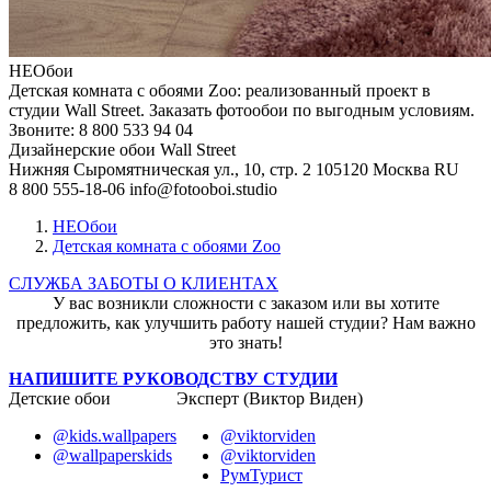
НЕОбои
Детская комната с обоями Zoo: реализованный проект в
студии Wall Street. Заказать фотообои по выгодным условиям.
Звоните: 8 800 533 94 04
Дизайнерские обои Wall Street
Нижняя Сыромятническая ул., 10, стр. 2
105120
Москва
RU
8 800 555-18-06
info@fotooboi.studio
НЕОбои
Детская комната с обоями Zoo
СЛУЖБА ЗАБОТЫ О КЛИЕНТАХ
У вас возникли сложности с заказом или вы хотите
предложить, как улучшить работу нашей студии? Нам важно
это знать!
НАПИШИТЕ РУКОВОДСТВУ СТУДИИ
Детские обои
Эксперт (Виктор Виден)
@kids.wallpapers
@viktorviden
@wallpaperskids
@viktorviden
РумТурист