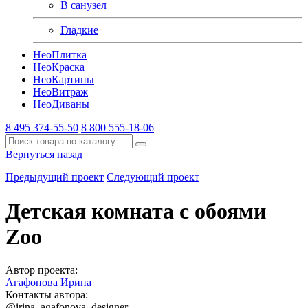
В санузел
Гладкие
Нео
Плитка
Нео
Краска
Нео
Картины
Нео
Витраж
Нео
Диваны
8 495 374-55-50
8 800 555-18-06
Вернуться назад
Предыдущий проект
Следующий проект
Детская комната с обоями
Zoo
Автор проекта:
Агафонова Ирина
Контакты автора:
@irina_agafonova_designer