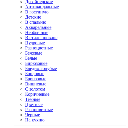
Дизайнерские
Антивандальные
В гостиную
Детские
В спальню
Акварельные
Необычные
В стиле прованс
Пудровые
Разноцветные
Бежевые
Белые
Бирюзовые
Бледно-голубые
Бордовые
Бронзовые
Вишневые
С золотом
Коричневые
Темные
Цветные
Разноцветные
Черные
На кухню