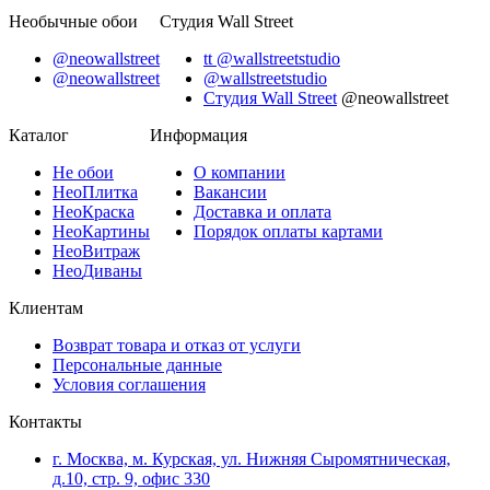
Необычные обои
Студия Wall Street
@neowallstreet
tt @wallstreetstudio
@neowallstreet
@wallstreetstudio
Студия Wall Street
@neowallstreet
Каталог
Информация
Не
обои
О компании
Нео
Плитка
Вакансии
Нео
Краска
Доставка и оплата
Нео
Картины
Порядок оплаты картами
Нео
Витраж
Нео
Диваны
Клиентам
Возврат товара и отказ от услуги
Персональные данные
Условия соглашения
Контакты
г. Москва, м. Курская, ул. Нижняя Сыромятническая,
д.10, стр. 9, офис 330