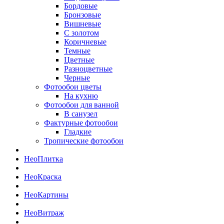
Бордовые
Бронзовые
Вишневые
С золотом
Коричневые
Темные
Цветные
Разноцветные
Черные
Фотообои цветы
На кухню
Фотообои для ванной
В санузел
Фактурные фотообои
Гладкие
Тропические фотообои
Нео
Плитка
Нео
Краска
Нео
Картины
Нео
Витраж