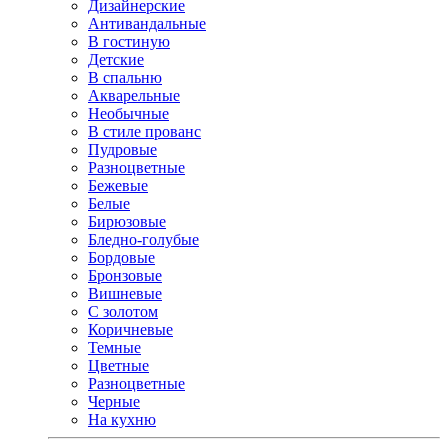
Дизайнерские
Антивандальные
В гостиную
Детские
В спальню
Акварельные
Необычные
В стиле прованс
Пудровые
Разноцветные
Бежевые
Белые
Бирюзовые
Бледно-голубые
Бордовые
Бронзовые
Вишневые
С золотом
Коричневые
Темные
Цветные
Разноцветные
Черные
На кухню