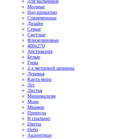
Для мальчиков
Модные
Над кроватью
Современные
Дизайн
Серые
Светлые
Флизелиновые
400х270
Абстракция
Белые
Горы
2-х метровой ширины
Деревья
Карта мира
Лес
Листья
Минимализм
Море
Мрамор
Природа
В спальню
Цветы
Небо
Акцентные