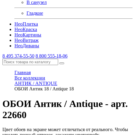
В санузел
Гладкие
Нео
Плитка
Нео
Краска
Нео
Картины
Нео
Витраж
Нео
Диваны
8 495 374-55-50
8 800 555-18-06
Главная
Все коллекции
АНТИК / ANTIQUE
ОБОИ Антик 18 / Antique 18
ОБОИ Антик / Antique
- арт.
22660
Цвет обоев на экране может отличаться от реального. Чтобы
увидеть точный оттенок, закажите цветопробу.