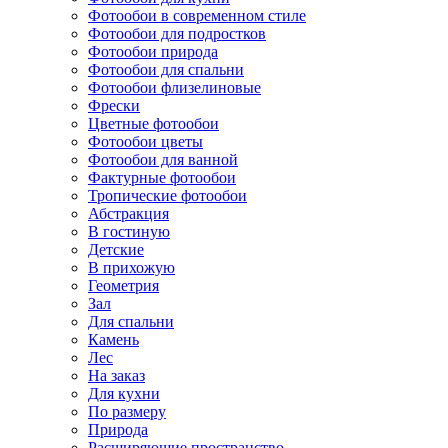
Фотообои в современном стиле
Фотообои для подростков
Фотообои природа
Фотообои для спальни
Фотообои флизелиновые
Фрески
Цветные фотообои
Фотообои цветы
Фотообои для ванной
Фактурные фотообои
Тропические фотообои
Абстракция
В гостиную
Детские
В прихожую
Геометрия
Зал
Для спальни
Камень
Лес
На заказ
Для кухни
По размеру
Природа
Расширяющие пространство