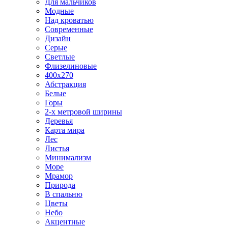
Для мальчиков
Модные
Над кроватью
Современные
Дизайн
Серые
Светлые
Флизелиновые
400х270
Абстракция
Белые
Горы
2-х метровой ширины
Деревья
Карта мира
Лес
Листья
Минимализм
Море
Мрамор
Природа
В спальню
Цветы
Небо
Акцентные