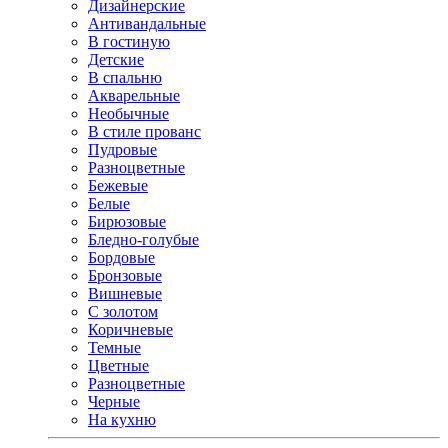
Дизайнерские
Антивандальные
В гостиную
Детские
В спальню
Акварельные
Необычные
В стиле прованс
Пудровые
Разноцветные
Бежевые
Белые
Бирюзовые
Бледно-голубые
Бордовые
Бронзовые
Вишневые
С золотом
Коричневые
Темные
Цветные
Разноцветные
Черные
На кухню