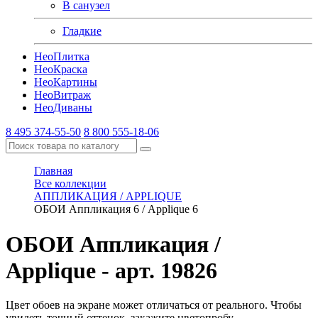
В санузел
Гладкие
Нео
Плитка
Нео
Краска
Нео
Картины
Нео
Витраж
Нео
Диваны
8 495 374-55-50
8 800 555-18-06
Главная
Все коллекции
АППЛИКАЦИЯ / APPLIQUE
ОБОИ Аппликация 6 / Applique 6
ОБОИ Аппликация /
Applique
- арт. 19826
Цвет обоев на экране может отличаться от реального. Чтобы
увидеть точный оттенок, закажите цветопробу.