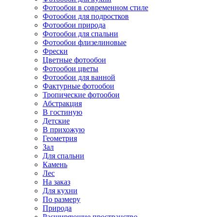
Фотообои в современном стиле
Фотообои для подростков
Фотообои природа
Фотообои для спальни
Фотообои флизелиновые
Фрески
Цветные фотообои
Фотообои цветы
Фотообои для ванной
Фактурные фотообои
Тропические фотообои
Абстракция
В гостиную
Детские
В прихожую
Геометрия
Зал
Для спальни
Камень
Лес
На заказ
Для кухни
По размеру
Природа
Расширяющие пространство