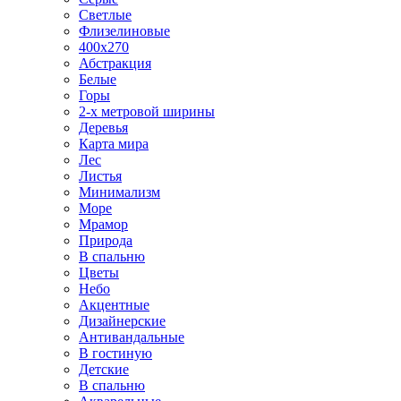
Светлые
Флизелиновые
400х270
Абстракция
Белые
Горы
2-х метровой ширины
Деревья
Карта мира
Лес
Листья
Минимализм
Море
Мрамор
Природа
В спальню
Цветы
Небо
Акцентные
Дизайнерские
Антивандальные
В гостиную
Детские
В спальню