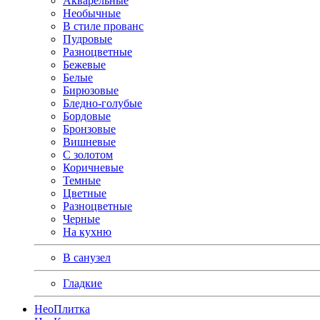
Акварельные
Необычные
В стиле прованс
Пудровые
Разноцветные
Бежевые
Белые
Бирюзовые
Бледно-голубые
Бордовые
Бронзовые
Вишневые
С золотом
Коричневые
Темные
Цветные
Разноцветные
Черные
На кухню
В санузел
Гладкие
Нео
Плитка