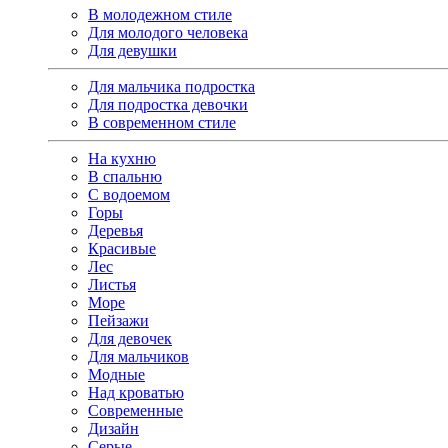
В молодежном стиле
Для молодого человека
Для девушки
Для мальчика подростка
Для подростка девочки
В современном стиле
На кухню
В спальню
С водоемом
Горы
Деревья
Красивые
Лес
Листья
Море
Пейзажи
Для девочек
Для мальчиков
Модные
Над кроватью
Современные
Дизайн
Серые