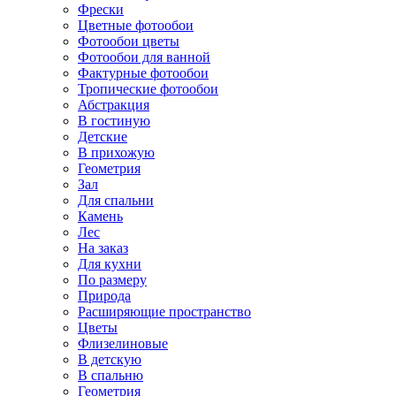
Фрески
Цветные фотообои
Фотообои цветы
Фотообои для ванной
Фактурные фотообои
Тропические фотообои
Абстракция
В гостиную
Детские
В прихожую
Геометрия
Зал
Для спальни
Камень
Лес
На заказ
Для кухни
По размеру
Природа
Расширяющие пространство
Цветы
Флизелиновые
В детскую
В спальню
Геометрия