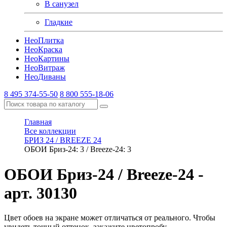
В санузел
Гладкие
Нео
Плитка
Нео
Краска
Нео
Картины
Нео
Витраж
Нео
Диваны
8 495 374-55-50
8 800 555-18-06
Главная
Все коллекции
БРИЗ 24 / BREEZE 24
ОБОИ Бриз-24: 3 / Breeze-24: 3
ОБОИ Бриз-24 / Breeze-24
-
арт. 30130
Цвет обоев на экране может отличаться от реального. Чтобы
увидеть точный оттенок, закажите цветопробу.