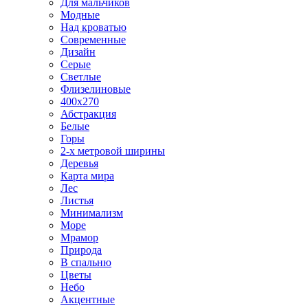
Для мальчиков
Модные
Над кроватью
Современные
Дизайн
Серые
Светлые
Флизелиновые
400х270
Абстракция
Белые
Горы
2-х метровой ширины
Деревья
Карта мира
Лес
Листья
Минимализм
Море
Мрамор
Природа
В спальню
Цветы
Небо
Акцентные