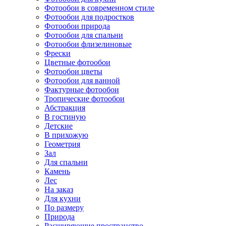
Фотообои в современном стиле
Фотообои для подростков
Фотообои природа
Фотообои для спальни
Фотообои флизелиновые
Фрески
Цветные фотообои
Фотообои цветы
Фотообои для ванной
Фактурные фотообои
Тропические фотообои
Абстракция
В гостиную
Детские
В прихожую
Геометрия
Зал
Для спальни
Камень
Лес
На заказ
Для кухни
По размеру
Природа
Расширяющие пространство