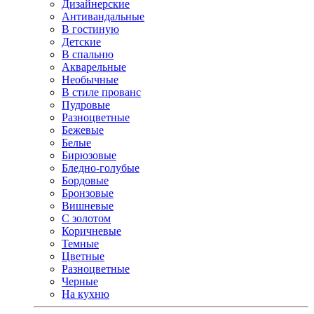
Дизайнерские
Антивандальные
В гостиную
Детские
В спальню
Акварельные
Необычные
В стиле прованс
Пудровые
Разноцветные
Бежевые
Белые
Бирюзовые
Бледно-голубые
Бордовые
Бронзовые
Вишневые
С золотом
Коричневые
Темные
Цветные
Разноцветные
Черные
На кухню