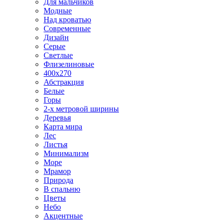
Для мальчиков
Модные
Над кроватью
Современные
Дизайн
Серые
Светлые
Флизелиновые
400х270
Абстракция
Белые
Горы
2-х метровой ширины
Деревья
Карта мира
Лес
Листья
Минимализм
Море
Мрамор
Природа
В спальню
Цветы
Небо
Акцентные