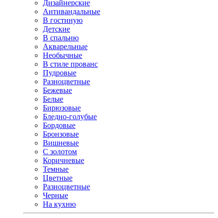
Дизайнерские
Антивандальные
В гостиную
Детские
В спальню
Акварельные
Необычные
В стиле прованс
Пудровые
Разноцветные
Бежевые
Белые
Бирюзовые
Бледно-голубые
Бордовые
Бронзовые
Вишневые
С золотом
Коричневые
Темные
Цветные
Разноцветные
Черные
На кухню