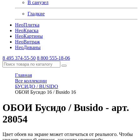
В санузел
Гладкие
Нео
Плитка
Нео
Краска
Нео
Картины
Нео
Витраж
Нео
Диваны
8 495 374-55-50
8 800 555-18-06
Главная
Все коллекции
БУСИДО / BUSIDO
ОБОИ Бусидо 16 / Busido 16
ОБОИ Бусидо / Busido
- арт.
28054
Цвет обоев на экране может отличаться от реального. Чтобы
увидеть точный оттенок, закажите цветопробу.