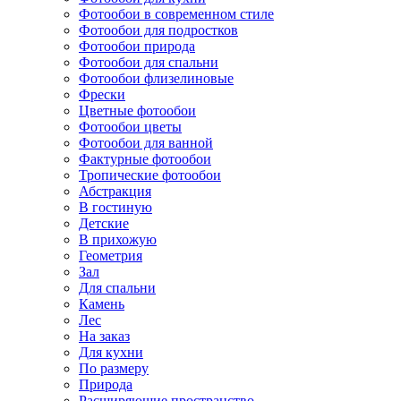
Фотообои в современном стиле
Фотообои для подростков
Фотообои природа
Фотообои для спальни
Фотообои флизелиновые
Фрески
Цветные фотообои
Фотообои цветы
Фотообои для ванной
Фактурные фотообои
Тропические фотообои
Абстракция
В гостиную
Детские
В прихожую
Геометрия
Зал
Для спальни
Камень
Лес
На заказ
Для кухни
По размеру
Природа
Расширяющие пространство