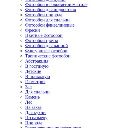
Фотообои в современном стиле
Фотообои для подростков
Фотообои природа
Фотообои для спальни
Фотообои флизелиновые
Фрески
Цветные фотообои
Фотообои цветы
Фотообои для ванной
Фактурные фотообои
Тропические фотообои
Абстракция
В гостиную
Детские
В прихожую
Геометрия
Зал
Для спальни
Камень
Лес
На заказ
Для кухни
По размеру
Природа
Расширяющие пространство