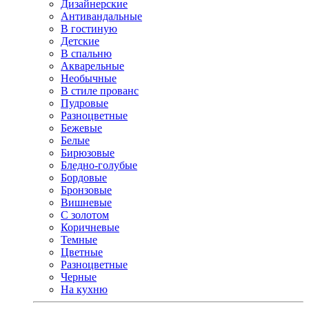
Дизайнерские
Антивандальные
В гостиную
Детские
В спальню
Акварельные
Необычные
В стиле прованс
Пудровые
Разноцветные
Бежевые
Белые
Бирюзовые
Бледно-голубые
Бордовые
Бронзовые
Вишневые
С золотом
Коричневые
Темные
Цветные
Разноцветные
Черные
На кухню