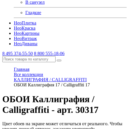
В санузел
Гладкие
Нео
Плитка
Нео
Краска
Нео
Картины
Нео
Витраж
Нео
Диваны
8 495 374-55-50
8 800 555-18-06
Главная
Все коллекции
КАЛЛИГРАФИЯ / CALLIGRAFFITI
ОБОИ Каллиграфия 17 / Calligraffiti 17
ОБОИ Каллиграфия /
Calligraffiti
- арт. 30317
Цвет обоев на экране может отличаться от реального. Чтобы
увидеть точный оттенок, закажите цветопробу.