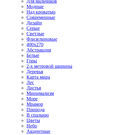
Для мальчиков
Модные
Над кроватью
Современные
Дизайн
Серые
Светлые
Флизелиновые
400х270
Абстракция
Белые
Горы
2-х метровой ширины
Деревья
Карта мира
Лес
Листья
Минимализм
Море
Мрамор
Природа
В спальню
Цветы
Небо
Акцентные