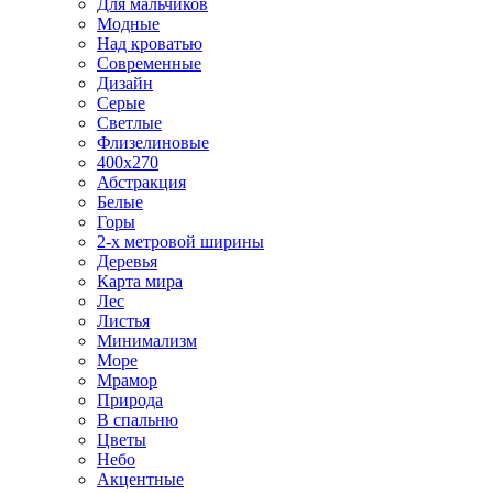
Для мальчиков
Модные
Над кроватью
Современные
Дизайн
Серые
Светлые
Флизелиновые
400х270
Абстракция
Белые
Горы
2-х метровой ширины
Деревья
Карта мира
Лес
Листья
Минимализм
Море
Мрамор
Природа
В спальню
Цветы
Небо
Акцентные