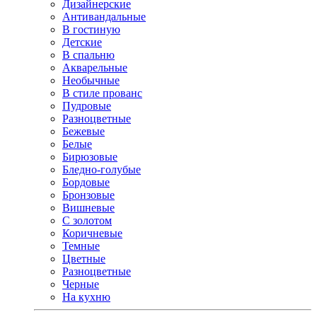
Дизайнерские
Антивандальные
В гостиную
Детские
В спальню
Акварельные
Необычные
В стиле прованс
Пудровые
Разноцветные
Бежевые
Белые
Бирюзовые
Бледно-голубые
Бордовые
Бронзовые
Вишневые
С золотом
Коричневые
Темные
Цветные
Разноцветные
Черные
На кухню