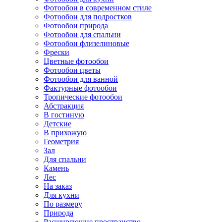
Фотообои в современном стиле
Фотообои для подростков
Фотообои природа
Фотообои для спальни
Фотообои флизелиновые
Фрески
Цветные фотообои
Фотообои цветы
Фотообои для ванной
Фактурные фотообои
Тропические фотообои
Абстракция
В гостиную
Детские
В прихожую
Геометрия
Зал
Для спальни
Камень
Лес
На заказ
Для кухни
По размеру
Природа
Расширяющие пространство