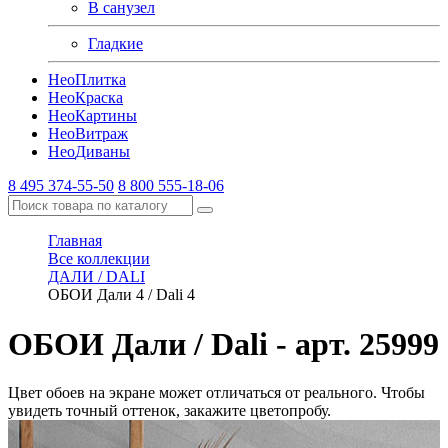
В санузел
Гладкие
Нео
Плитка
Нео
Краска
Нео
Картины
Нео
Витраж
Нео
Диваны
8 495 374-55-50
8 800 555-18-06
Главная
Все коллекции
ДАЛИ / DALI
ОБОИ Дали 4 / Dali 4
ОБОИ Дали / Dali
- арт. 25999
Цвет обоев на экране может отличаться от реального. Чтобы
увидеть точный оттенок, закажите цветопробу.