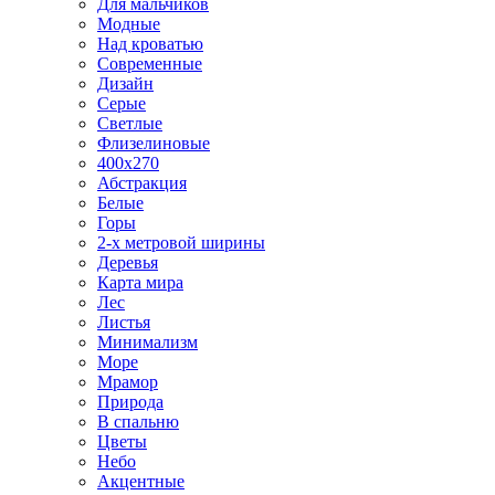
Для мальчиков
Модные
Над кроватью
Современные
Дизайн
Серые
Светлые
Флизелиновые
400х270
Абстракция
Белые
Горы
2-х метровой ширины
Деревья
Карта мира
Лес
Листья
Минимализм
Море
Мрамор
Природа
В спальню
Цветы
Небо
Акцентные