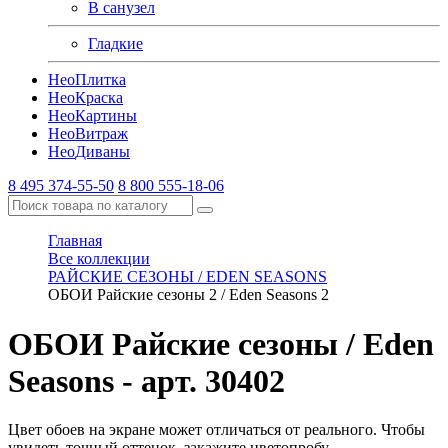
В санузел
Гладкие
Нео
Плитка
Нео
Краска
Нео
Картины
Нео
Витраж
Нео
Диваны
8 495 374-55-50
8 800 555-18-06
Главная
Все коллекции
РАЙСКИЕ СЕЗОНЫ / EDEN SEASONS
ОБОИ Райские сезоны 2 / Eden Seasons 2
ОБОИ Райские сезоны / Eden
Seasons
- арт. 30402
Цвет обоев на экране может отличаться от реального. Чтобы
увидеть точный оттенок, закажите цветопробу.