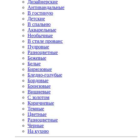
Дизайнерские
Антивандальные
В гостиную
Детские
В спальню
Акварельные
Необычные
В стиле прованс
Пудровые
Разноцветные
Бежевые
Белые
Бирюзовые
Бледно-голубые
Бордовые
Бронзовые
Вишневые
С золотом
Коричневые
Темные
Цветные
Разноцветные
Черные
На кухню