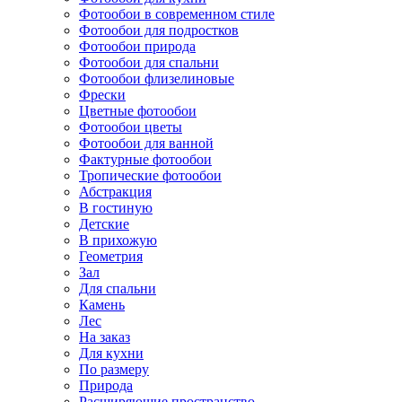
Фотообои в современном стиле
Фотообои для подростков
Фотообои природа
Фотообои для спальни
Фотообои флизелиновые
Фрески
Цветные фотообои
Фотообои цветы
Фотообои для ванной
Фактурные фотообои
Тропические фотообои
Абстракция
В гостиную
Детские
В прихожую
Геометрия
Зал
Для спальни
Камень
Лес
На заказ
Для кухни
По размеру
Природа
Расширяющие пространство