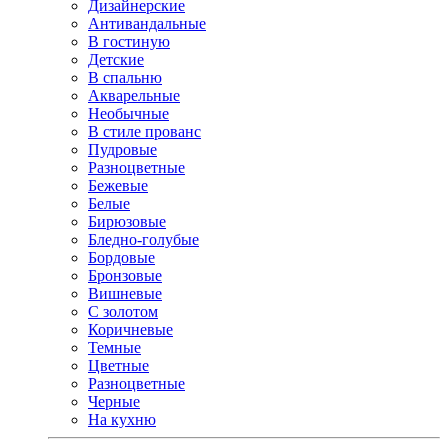
Дизайнерские
Антивандальные
В гостиную
Детские
В спальню
Акварельные
Необычные
В стиле прованс
Пудровые
Разноцветные
Бежевые
Белые
Бирюзовые
Бледно-голубые
Бордовые
Бронзовые
Вишневые
С золотом
Коричневые
Темные
Цветные
Разноцветные
Черные
На кухню