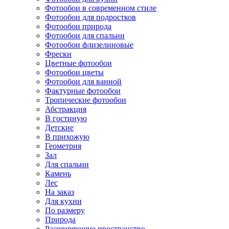
Фотообои в современном стиле
Фотообои для подростков
Фотообои природа
Фотообои для спальни
Фотообои флизелиновые
Фрески
Цветные фотообои
Фотообои цветы
Фотообои для ванной
Фактурные фотообои
Тропические фотообои
Абстракция
В гостиную
Детские
В прихожую
Геометрия
Зал
Для спальни
Камень
Лес
На заказ
Для кухни
По размеру
Природа
Расширяющие пространство