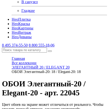
В санузел
Гладкие
Нео
Плитка
Нео
Краска
Нео
Картины
Нео
Витраж
Нео
Диваны
8 495 374-55-50
8 800 555-18-06
Главная
Все коллекции
ЭЛЕГАНТНЫЙ 20 / ELEGANT 20
ОБОИ Элегантный-20: 18 / Elegant-20: 18
ОБОИ Элегантный-20 /
Elegant-20
- арт. 22045
Цвет обоев на экране может отличаться от реального. Чтобы
увидеть точный оттенок, закажите цветопробу.