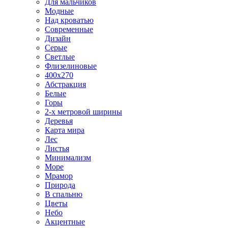
Для мальчиков
Модные
Над кроватью
Современные
Дизайн
Серые
Светлые
Флизелиновые
400х270
Абстракция
Белые
Горы
2-х метровой ширины
Деревья
Карта мира
Лес
Листья
Минимализм
Море
Мрамор
Природа
В спальню
Цветы
Небо
Акцентные