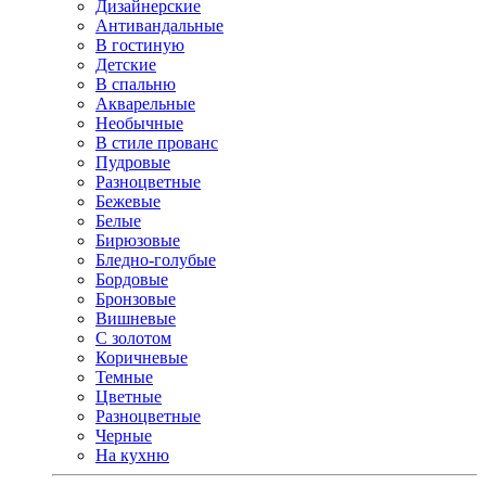
Дизайнерские
Антивандальные
В гостиную
Детские
В спальню
Акварельные
Необычные
В стиле прованс
Пудровые
Разноцветные
Бежевые
Белые
Бирюзовые
Бледно-голубые
Бордовые
Бронзовые
Вишневые
С золотом
Коричневые
Темные
Цветные
Разноцветные
Черные
На кухню