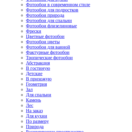
Фотообои в современном стиле
Фотообои для подростков
Фотообои природа
Фотообои для спальни
Фотообои флизелиновые
Фрески
Цветные фотообои
Фотообои цветы
Фотообои для ванной
Фактурные фотообои
Тропические фотообои
Абстракция
В гостиную
Детские
В прихожую
Геометрия
Зал
Для спальни
Камень
Лес
На заказ
Для кухни
По размеру
Природа
Расширяющие пространство