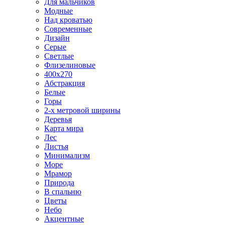
Для мальчиков
Модные
Над кроватью
Современные
Дизайн
Серые
Светлые
Флизелиновые
400х270
Абстракция
Белые
Горы
2-х метровой ширины
Деревья
Карта мира
Лес
Листья
Минимализм
Море
Мрамор
Природа
В спальню
Цветы
Небо
Акцентные