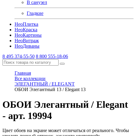
В санузел
Гладкие
Нео
Плитка
Нео
Краска
Нео
Картины
Нео
Витраж
Нео
Диваны
8 495 374-55-50
8 800 555-18-06
Главная
Все коллекции
ЭЛЕГАНТНЫЙ / ELEGANT
ОБОИ Элегантный 13 / Elegant 13
ОБОИ Элегантный / Elegant
- арт. 19994
Цвет обоев на экране может отличаться от реального. Чтобы
увидеть точный оттенок, закажите цветопробу.