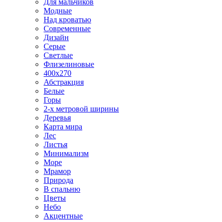
Для мальчиков
Модные
Над кроватью
Современные
Дизайн
Серые
Светлые
Флизелиновые
400х270
Абстракция
Белые
Горы
2-х метровой ширины
Деревья
Карта мира
Лес
Листья
Минимализм
Море
Мрамор
Природа
В спальню
Цветы
Небо
Акцентные