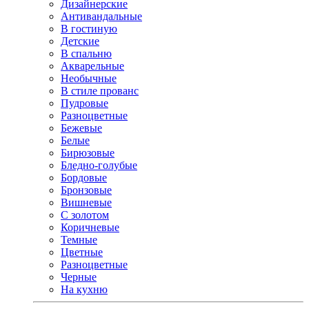
Дизайнерские
Антивандальные
В гостиную
Детские
В спальню
Акварельные
Необычные
В стиле прованс
Пудровые
Разноцветные
Бежевые
Белые
Бирюзовые
Бледно-голубые
Бордовые
Бронзовые
Вишневые
С золотом
Коричневые
Темные
Цветные
Разноцветные
Черные
На кухню