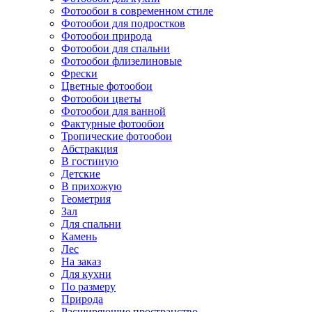
Фотообои в современном стиле
Фотообои для подростков
Фотообои природа
Фотообои для спальни
Фотообои флизелиновые
Фрески
Цветные фотообои
Фотообои цветы
Фотообои для ванной
Фактурные фотообои
Тропические фотообои
Абстракция
В гостиную
Детские
В прихожую
Геометрия
Зал
Для спальни
Камень
Лес
На заказ
Для кухни
По размеру
Природа
Расширяющие пространство