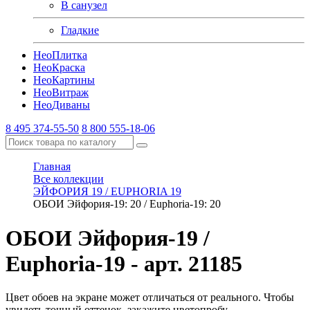
В санузел
Гладкие
Нео
Плитка
Нео
Краска
Нео
Картины
Нео
Витраж
Нео
Диваны
8 495 374-55-50
8 800 555-18-06
Главная
Все коллекции
ЭЙФОРИЯ 19 / EUPHORIA 19
ОБОИ Эйфория-19: 20 / Euphoria-19: 20
ОБОИ Эйфория-19 /
Euphoria-19
- арт. 21185
Цвет обоев на экране может отличаться от реального. Чтобы
увидеть точный оттенок, закажите цветопробу.