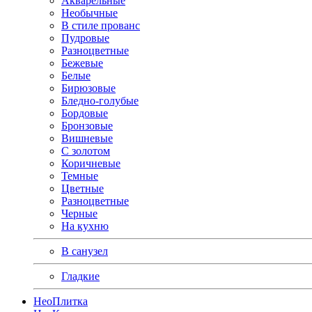
Акварельные
Необычные
В стиле прованс
Пудровые
Разноцветные
Бежевые
Белые
Бирюзовые
Бледно-голубые
Бордовые
Бронзовые
Вишневые
С золотом
Коричневые
Темные
Цветные
Разноцветные
Черные
На кухню
В санузел
Гладкие
Нео
Плитка