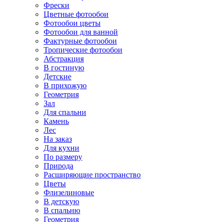
Фрески
Цветные фотообои
Фотообои цветы
Фотообои для ванной
Фактурные фотообои
Тропические фотообои
Абстракция
В гостиную
Детские
В прихожую
Геометрия
Зал
Для спальни
Камень
Лес
На заказ
Для кухни
По размеру
Природа
Расширяющие пространство
Цветы
Флизелиновые
В детскую
В спальню
Геометрия