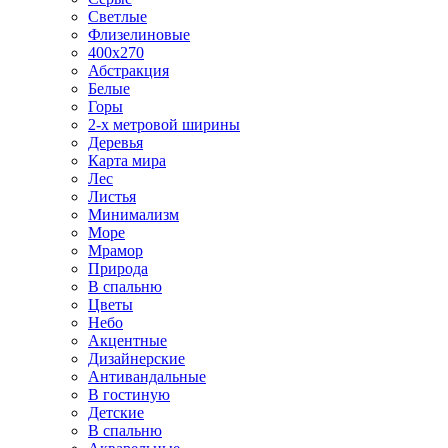
Светлые
Флизелиновые
400х270
Абстракция
Белые
Горы
2-х метровой ширины
Деревья
Карта мира
Лес
Листья
Минимализм
Море
Мрамор
Природа
В спальню
Цветы
Небо
Акцентные
Дизайнерские
Антивандальные
В гостиную
Детские
В спальню