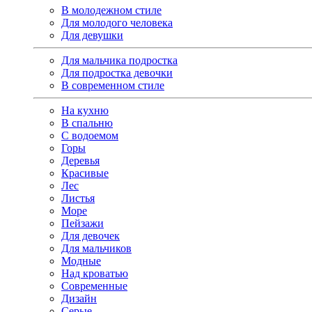
В молодежном стиле
Для молодого человека
Для девушки
Для мальчика подростка
Для подростка девочки
В современном стиле
На кухню
В спальню
С водоемом
Горы
Деревья
Красивые
Лес
Листья
Море
Пейзажи
Для девочек
Для мальчиков
Модные
Над кроватью
Современные
Дизайн
Серые