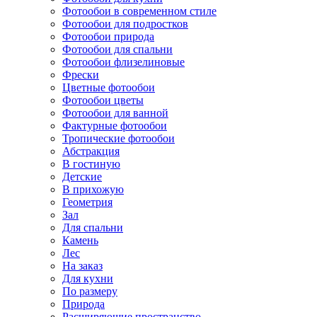
Фотообои в современном стиле
Фотообои для подростков
Фотообои природа
Фотообои для спальни
Фотообои флизелиновые
Фрески
Цветные фотообои
Фотообои цветы
Фотообои для ванной
Фактурные фотообои
Тропические фотообои
Абстракция
В гостиную
Детские
В прихожую
Геометрия
Зал
Для спальни
Камень
Лес
На заказ
Для кухни
По размеру
Природа
Расширяющие пространство