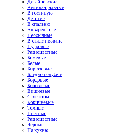
Дизайнерские
Антивандальные
В гостиную
Детские
В спальню
Акварельные
Необычные
В стиле прованс
Пудровые
Разноцветные
Бежевые
Белые
Бирюзовые
Бледно-голубые
Бордовые
Бронзовые
Вишневые
С золотом
Коричневые
Темные
Цветные
Разноцветные
Черные
На кухню