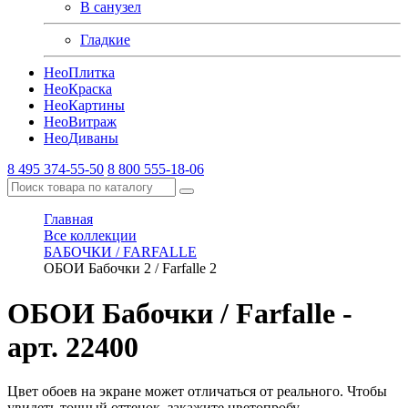
В санузел
Гладкие
Нео
Плитка
Нео
Краска
Нео
Картины
Нео
Витраж
Нео
Диваны
8 495 374-55-50
8 800 555-18-06
Главная
Все коллекции
БАБОЧКИ / FARFALLE
ОБОИ Бабочки 2 / Farfalle 2
ОБОИ Бабочки / Farfalle
-
арт. 22400
Цвет обоев на экране может отличаться от реального. Чтобы
увидеть точный оттенок, закажите цветопробу.