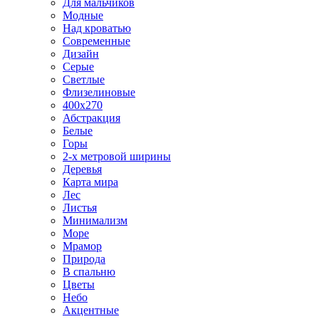
Для мальчиков
Модные
Над кроватью
Современные
Дизайн
Серые
Светлые
Флизелиновые
400х270
Абстракция
Белые
Горы
2-х метровой ширины
Деревья
Карта мира
Лес
Листья
Минимализм
Море
Мрамор
Природа
В спальню
Цветы
Небо
Акцентные