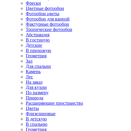
Фрески
Цветные фотообои
Фотообои цветы
Фотообои для ванной
Фактурные фотообои
Тропические фотообои
Абстракция
В гостиную
Детские
В прихожую
Геометрия
Зал
Для спальни
Камень
Лес
На заказ
Для кухни
По размеру
Природа
Расширяющие пространство
Цветы
Флизелиновые
В детскую
В спальню
Геометрия