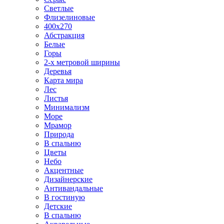
Светлые
Флизелиновые
400х270
Абстракция
Белые
Горы
2-х метровой ширины
Деревья
Карта мира
Лес
Листья
Минимализм
Море
Мрамор
Природа
В спальню
Цветы
Небо
Акцентные
Дизайнерские
Антивандальные
В гостиную
Детские
В спальню