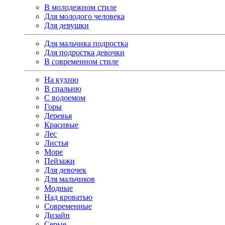
В молодежном стиле
Для молодого человека
Для девушки
Для мальчика подростка
Для подростка девочки
В современном стиле
На кухню
В спальню
С водоемом
Горы
Деревья
Красивые
Лес
Листья
Море
Пейзажи
Для девочек
Для мальчиков
Модные
Над кроватью
Современные
Дизайн
Серые