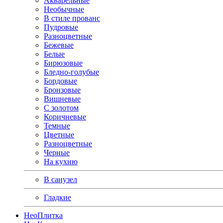
Акварельные
Необычные
В стиле прованс
Пудровые
Разноцветные
Бежевые
Белые
Бирюзовые
Бледно-голубые
Бордовые
Бронзовые
Вишневые
С золотом
Коричневые
Темные
Цветные
Разноцветные
Черные
На кухню
В санузел
Гладкие
Нео
Плитка